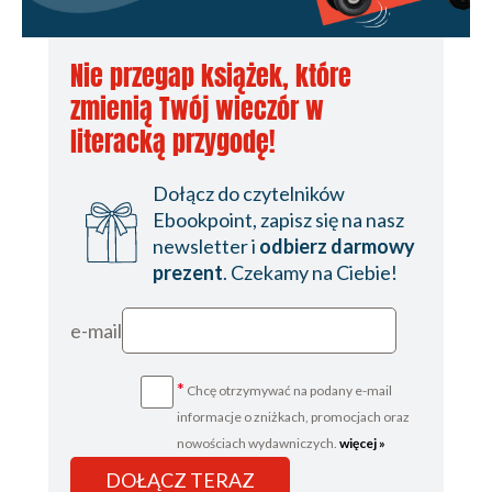
Nie przegap książek, które
zmienią Twój wieczór w
literacką przygodę!
Dołącz do czytelników
Ebookpoint, zapisz się na nasz
newsletter i
odbierz darmowy
prezent
. Czekamy na Ciebie!
e-mail
*
Chcę otrzymywać na podany e-mail
informacje o zniżkach, promocjach oraz
nowościach wydawniczych.
więcej »
DOŁĄCZ TERAZ