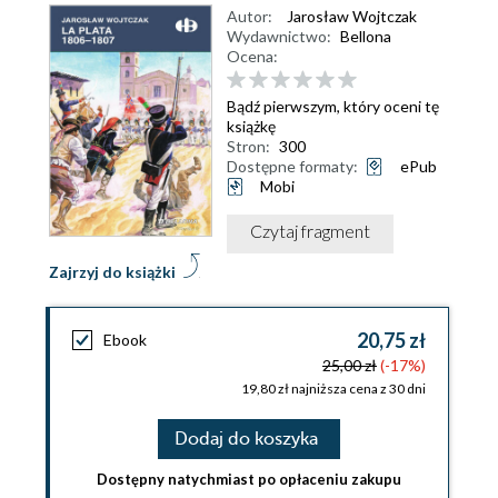
Autor:
Jarosław Wojtczak
Wydawnictwo:
Bellona
Ocena:
Bądź pierwszym, który oceni tę
książkę
Stron:
300
Dostępne formaty:
ePub
Mobi
Czytaj fragment
Zajrzyj do książki
20,75 zł
Ebook
25,00 zł
(-17%)
19,80 zł najniższa cena z 30 dni
Dodaj do koszyka
Dostępny natychmiast po opłaceniu zakupu