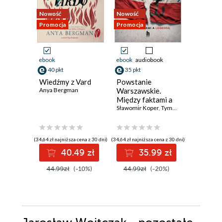
Nowość
Nowość
Nowość
Promocja
Promocja
Promocja
ebook
ebook
audiobook
ebook
40 pkt
35 pkt
23 pkt
Wiedźmy z Vard
Powstanie
Od awok
Anya Bergman
Warszawskie.
zapote.
Między faktami a
które uz
legendą
Sławomir Koper
,
Tymoteusz Pawłowski
smakiem
Jarosław 
(34,64 zł najniższa cena z 30 dni)
(34,64 zł najniższa cena z 30 dni)
(20,69 zł najni
40.49 zł
35.99 zł
2
44.99zł
(-10%)
44.99zł
(-20%)
29.99z