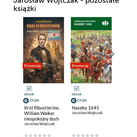
Jarosław Wojtczak - pozostałe
książki
Promocja
Promocja
Promocja
ebook
ebook
ebook
29 pkt
29 pkt
33 pkt
Król flibustierów.
Naseby 1645
Powstan
William Walker
Jarosław Wojtczak
Amaru
niespokojny duch
Jarosław 
Ameryki
Jarosław Wojtczak