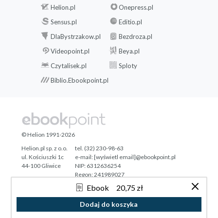
Helion.pl
Onepress.pl
Sensus.pl
Editio.pl
DlaBystrzakow.pl
Bezdroza.pl
Videopoint.pl
Beya.pl
Czytalisek.pl
Sploty
Biblio.Ebookpoint.pl
© Helion 1991-2026
Helion.pl sp. z o.o.
tel. (32) 230-98-63
ul. Kościuszki 1c
e-mail:
[wyświetl email]@ebookpoint.pl
44-100 Gliwice
NIP: 6312636254
Regon: 241989027
Ebook
20,75 zł
Designed with ♥ by
Tonik.pl
Dodaj do koszyka
Pełna wersja strony »