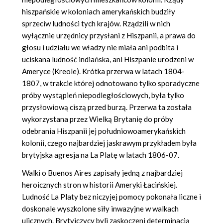
hiszpańskie w koloniach amerykańskich budziły
sprzeciw ludności tych krajów. Rządzili w nich
wyłącznie urzędnicy przysłani z Hiszpanii, a prawa do
głosu i udziału we władzy nie miała ani podbita i
uciskana ludność indiańska, ani Hiszpanie urodzeni w
Ameryce (Kreole). Krótka przerwa w latach 1804-
1807, w trakcie której odnotowano tylko sporadyczne
próby wystąpień niepodległościowych, była tylko
przysłowiową ciszą przed burzą. Przerwa ta została
wykorzystana przez Wielką Brytanię do próby
odebrania Hiszpanii jej południowoamerykańskich
kolonii, czego najbardziej jaskrawym przykładem była
brytyjska agresja na La Platę w latach 1806-07.
Walki o Buenos Aires zapisały jedną z najbardziej
heroicznych stron w historii Ameryki Łacińskiej.
Ludność La Platy bez niczyjej pomocy pokonała liczne i
doskonale wyszkolone siły inwazyjne w walkach
ulicznych. Brytyjczycy byli zaskoczeni determinacją