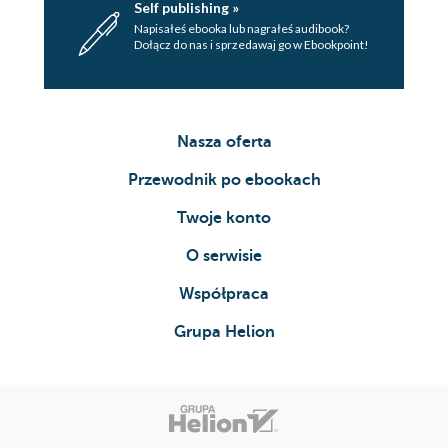
Self publishing »
Napisałeś ebooka lub nagrałeś audibook?
Dołącz do nas i sprzedawaj go w Ebookpoint!
Nasza oferta
Przewodnik po ebookach
Twoje konto
O serwisie
Współpraca
Grupa Helion