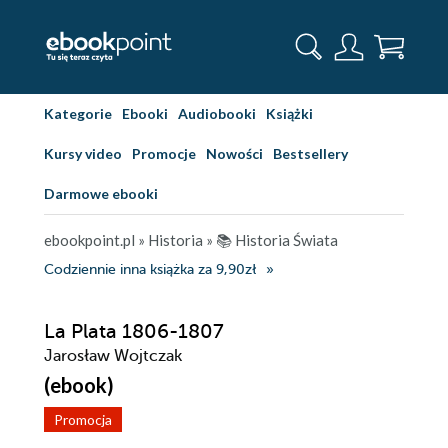
Kategorie
Ebooki
Audiobooki
Książki
Kursy video
Promocje
Nowości
Bestsellery
Darmowe ebooki
ebookpoint.pl
»
Historia
»
📚 Historia Świata
Codziennie inna książka za 9,90zł
La Plata 1806-1807
Jarosław Wojtczak
(ebook)
Promocja