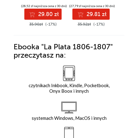
(28,52 zł najniższa cena z 30 dni)
(27,79 zł najniższa cena z 30 dni)
(31,72 zł najni
29.80 zł
29.81 zł
3
35.90zł
(-17%)
35.92zł
(-17%)
39.90z
Ebooka
"La Plata 1806-1807"
przeczytasz na:
czytnikach Inkbook, Kindle, Pocketbook,
Onyx Boox i innych
systemach Windows, MacOS i innych