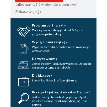
Bez spamu, 1-2 wiadomości tygodniowo!
Zobacz więcej »
Program partnerski »
Zarabiaj więcej z Grupą Helion! Dołącz do
programu partnerskiego.
Wydaj z nami książkę »
Wypełnij formularz i zostań autorem naszego
wydawnictwa.
Da wydawców »
Jesteś średnim lub dużym wydawcą? Dołącz do
naszego systemu dystrybucji!
Dla biznesu »
Ebooki i audiobooki w Twojej firmie.
Brakuje Ci jakiegoś ebooka? Daj znać!
Jeśli w naszej ofercie brakuje jakiegoś tytulu,
dołożymy starań, by jak najszybciej się u nas
pojawił.