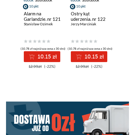
ebook
audiobook
ebook
audiobook
ebook
aud
10 pkt
10 pkt
10 pkt
Alarm na
Ostry kąt
Ostatnie
Garlandzie. nr 121
uderzenia. nr 122
Łazienek
Stanisław Ozimek
Jerzy Marciniak
Andrzej M
(10,78 zł najniższa cena z 30 dni)
(10,78 zł najniższa cena z 30 dni)
(10,00 zł najni
10.15 zł
10.15 zł
1
12.99zł
(-22%)
12.99zł
(-22%)
12.99z