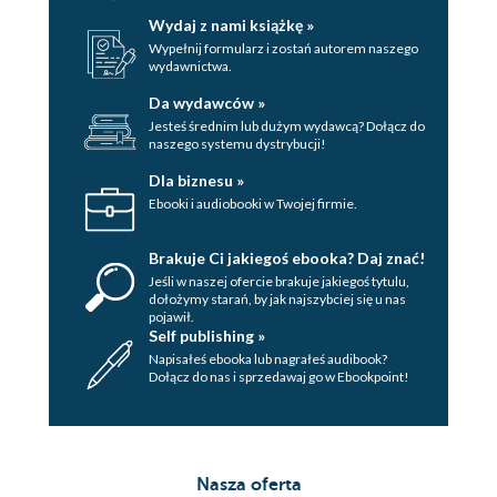
Pożegnanie drzew
Wydaj z nami książkę »
Bezradność
Wypełnij formularz i zostań autorem naszego
wydawnictwa.
Szpitalne znudzenie
Da wydawców »
Jesteś średnim lub dużym wydawcą? Dołącz do
Ruszyłem
naszego systemu dystrybucji!
Gdy się budzisz
Dla biznesu »
Ebooki i audiobooki w Twojej firmie.
Ostatni motylek
Ułudy komunikacji
Brakuje Ci jakiegoś ebooka? Daj znać!
Jeśli w naszej ofercie brakuje jakiegoś tytulu,
Przygniatający kierunek
dołożymy starań, by jak najszybciej się u nas
pojawił.
Kontemplacja XVI
Self publishing »
Napisałeś ebooka lub nagrałeś audibook?
Atrium Kuby
Dołącz do nas i sprzedawaj go w Ebookpoint!
Chwilowe zapomnienia
Kryzysy tożsamości
Nasza oferta
Nasze poranki