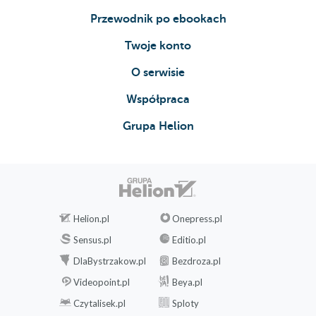
Przewodnik po ebookach
Mówili o nich
Heheszkowa ciekawość
Twoje konto
Heheszkowe postanowienia
O serwisie
Rozmowy z Panem
Współpraca
Piąta nad ranem
Grupa Helion
Kontemplacja XVII
Obojętność
Lubię kiedy
Helion.pl
Onepress.pl
Liście nadziei
Sensus.pl
Editio.pl
Tup tup tup
DlaBystrzakow.pl
Bezdroza.pl
Po prostu była
Videopoint.pl
Beya.pl
Wessany przez codzienność
Czytalisek.pl
Sploty