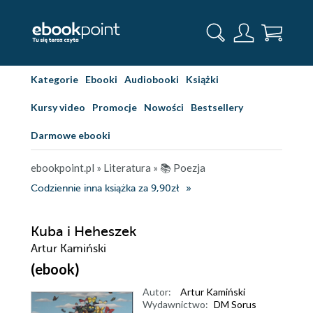
Kategorie
Ebooki
Audiobooki
Książki
Kursy video
Promocje
Nowości
Bestsellery
Darmowe ebooki
ebookpoint.pl
»
Literatura
»
📚 Poezja
Codziennie inna książka za 9,90zł
Kuba i Heheszek
Artur Kamiński
(ebook)
Autor:
Artur Kamiński
Wydawnictwo:
DM Sorus