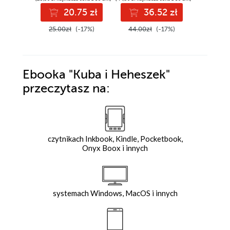
20.75 zł
36.52 zł
4
25.00zł
(-17%)
44.00zł
(-17%)
50.00z
Ebooka
"Kuba i Heheszek"
przeczytasz na:
czytnikach Inkbook, Kindle, Pocketbook,
Onyx Boox i innych
systemach Windows, MacOS i innych