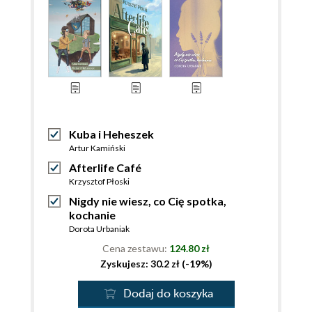
Kuba i Heheszek
Artur Kamiński
Afterlife Café
Krzysztof Płoski
Nigdy nie wiesz, co Cię spotka,
kochanie
Dorota Urbaniak
Cena zestawu:
124.80 zł
Zyskujesz: 30.2 zł (-19%)
Dodaj do koszyka