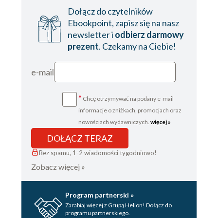
Dołącz do czytelników
Kontemplacja XIV
Ebookpoint, zapisz się na nasz
Pierwsza duma
newsletter i
odbierz darmowy
prezent
. Czekamy na Ciebie!
Zimowy ogień
Pierwsze słowo
e-mail
Kontemplacja XV
*
Chcę otrzymywać na podany e-mail
Śpij dobrze
informacje o zniżkach, promocjach oraz
Ten sam błąd
nowościach wydawniczych.
więcej »
Cztery wymiary
DOŁĄCZ TERAZ
Usiadłem
Bez spamu, 1-2 wiadomości tygodniowo!
Zobacz więcej »
Dwie postawy
Pandemiczna nadzieja
Program partnerski »
Szpitalne czekanie
Zarabiaj więcej z Grupą Helion! Dołącz do
programu partnerskiego.