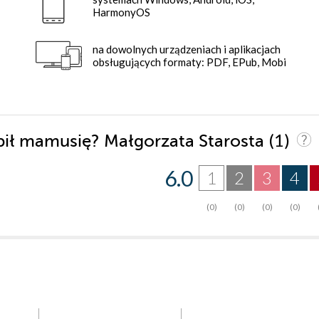
HarmonyOS
na dowolnych urządzeniach i aplikacjach
obsługujących formaty: PDF, EPub, Mobi
(1)
abił mamusię? Małgorzata Starosta
6.0
1
2
3
4
(0)
(0)
(0)
(0)