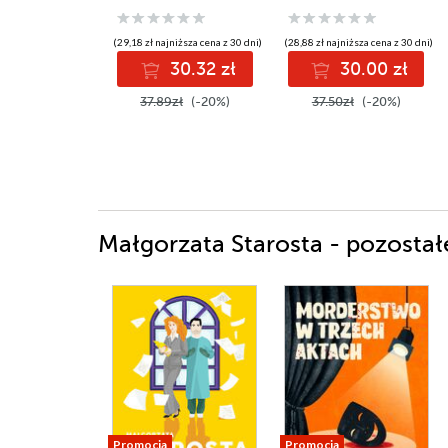
(29,18 zł najniższa cena z 30 dni)
(28,88 zł najniższa cena z 30 dni)
30.32 zł
30.00 zł
37.89zł
(-20%)
37.50zł
(-20%)
Małgorzata Starosta - pozostałe
Promocja
Promocja