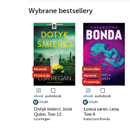
Wybrane bestsellery
Nowość
Bestseller
Promocja
Nowość
Promocja
ebook
audiobook
ebook
audiobook
30 pkt
30 pkt
Dotyk śmierci. Josie
Łowca saren. Lena.
Quinn. Tom 12
Tom 4
Lisa Regan
Katarzyna Bonda