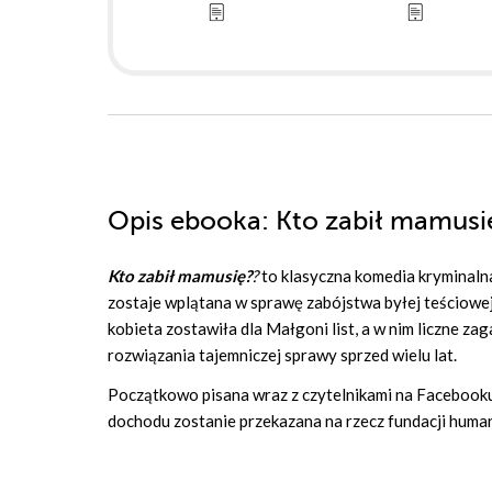
Opis
ebooka
: Kto zabił mamusi
Kto zabił mamusię?
?
to klasyczna komedia kryminaln
zostaje wplątana w sprawę zabójstwa byłej teściowe
kobieta zostawiła dla Małgoni list, a w nim liczne za
rozwiązania tajemniczej sprawy sprzed wielu lat.
Początkowo pisana wraz z czytelnikami na Facebooku j
dochodu zostanie przekazana na rzecz fundacji hum