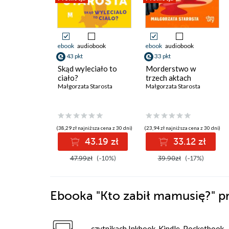
ebook
audiobook
ebook
audiobook
43 pkt
33 pkt
Skąd wyleciało to
Morderstwo w
ciało?
trzech aktach
Małgorzata Starosta
Małgorzata Starosta
(38,29 zł najniższa cena z 30 dni)
(23,94 zł najniższa cena z 30 dni)
43.19 zł
33.12 zł
47.99zł
(-10%)
39.90zł
(-17%)
Ebooka
"Kto zabił mamusię?"
p
czytnikach Inkbook, Kindle, Pocketbook,