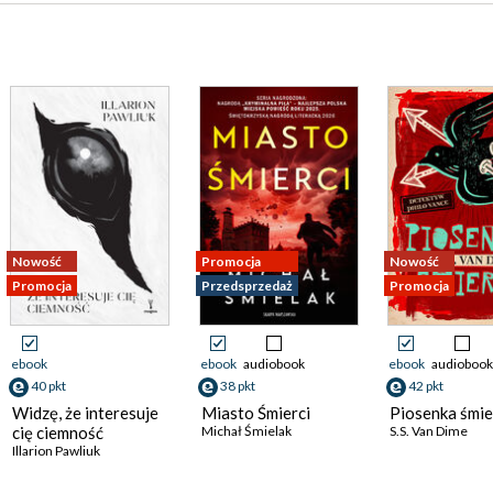
Nowość
Promocja
Nowość
Promocja
Przedsprzedaż
Promocja
ebook
ebook
audiobook
ebook
audiobook
40 pkt
38 pkt
42 pkt
Widzę, że interesuje
Miasto Śmierci
Piosenka śmie
cię ciemność
Michał Śmielak
S.S. Van Dime
Illarion Pawliuk