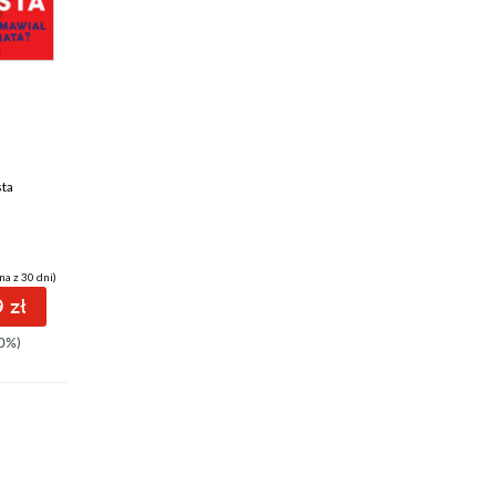
ebook
ebook
audiobook
33 pkt
40 pkt
Morderstwo odbyło
Komu zginął trup?
się
Małgorzata Starosta
sta
Małgorzata Starosta
na z 30 dni)
(23,94 zł najniższa cena z 30 dni)
(33,69 zł najniższa cena z 30 dni)
 zł
33.12 zł
40.49 zł
0%)
39.90zł
(-17%)
44.99zł
(-10%)