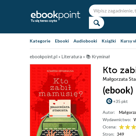
Kategorie
Ebooki
Audiobooki
Książki
Kursy v
ebookpoint.pl
»
Literatura
»
📚 Kryminał
Kto zab
Małgorzata Sta
(ebook)
+35 pkt
Autor:
Małgorza
Wydawnictwo:
W
Ocena:
Stron:
349