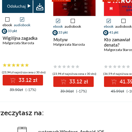
Odsłuchaj
ebook
audiobook
ebook
audiobook
ebook
audiobook
33 pkt
33 pkt
41 pkt
Wigilijna zagadka
Motyw
Kto zamawiał
Małgorzata Starosta
Małgorzata Starosta
denata?
Małgorzata Staro
(23,94 zł najniższa cena z 30 dni)
(23,94 zł najniższa cena z 30 dni)
(36,59 zł najniższa ce
33.12 zł
33.12 zł
41.39
39.90zł
(-17%)
39.90zł
(-17%)
45.99zł
(-1
rzeczytasz na:
systemach Windows, Android, iOS,