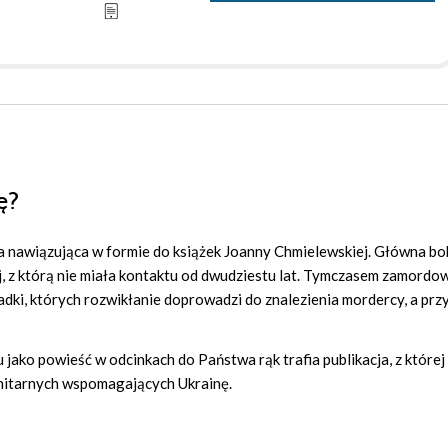
ę?
a nawiązująca w formie do książek Joanny Chmielewskiej. Główna b
j, z którą nie miała kontaktu od dwudziestu lat. Tymczasem zamordo
gadki, których rozwikłanie doprowadzi do znalezienia mordercy, a przy
ako powieść w odcinkach do Państwa rąk trafia publikacja, z której
anitarnych wspomagających Ukrainę.