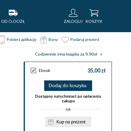
OD O,OOZŁ
ZALOGUJ
KOSZYK
Pobierz aplikację
Bony
Podaruj prezent
Codziennie inna książka za 9,90zł
35,00 zł
Ebook
Dodaj do koszyka
Dostępny natychmiast po opłaceniu
zakupu
lub
Kup na prezent