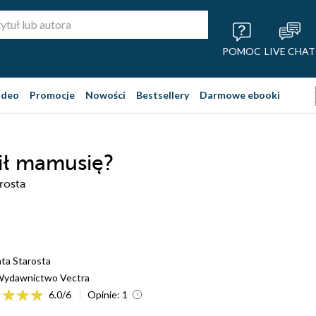
POMOC
LIVE CHAT
ideo
Promocje
Nowości
Bestsellery
Darmowe ebooki
ił mamusię?
rosta
ta Starosta
ydawnictwo Vectra
6.0
/
6
Opinie:
1