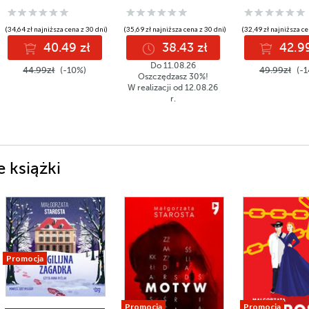
(34,64 zł najniższa cena z 30 dni)
(35,69 zł najniższa cena z 30 dni)
(32,49 zł najniższa ce
40.49 zł
38.43 zł
42.99
Do 11.08.26
44.99zł
(-10%)
49.99zł
(-1
Oszczędzasz 30%!
W realizacji od 12.08.26
r.
 książki
Promocja
Promocja
Promocja