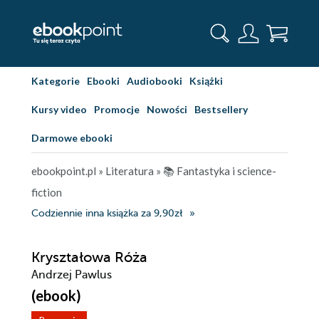
Kategorie
Ebooki
Audiobooki
Książki
Kursy video
Promocje
Nowości
Bestsellery
Darmowe ebooki
ebookpoint.pl
»
Literatura
»
📚 Fantastyka i science-
fiction
Codziennie inna książka za 9,90zł
Kryształowa Róża
Andrzej Pawlus
(ebook)