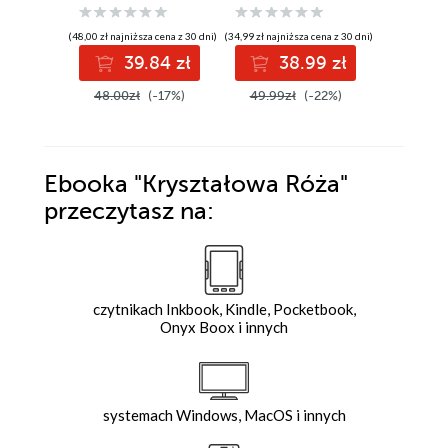
(48,00 zł najniższa cena z 30 dni)
(34,99 zł najniższa cena z 30 dni)
(29,24 zł najni
39.84 zł
38.99 zł
3
48.00zł
(-17%)
49.99zł
(-22%)
44.99z
Ebooka
"Kryształowa Róża"
przeczytasz na:
czytnikach Inkbook, Kindle, Pocketbook,
Onyx Boox i innych
systemach Windows, MacOS i innych