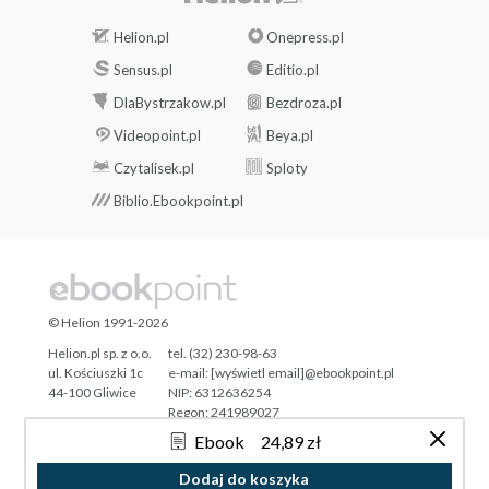
Helion.pl
Onepress.pl
Sensus.pl
Editio.pl
DlaBystrzakow.pl
Bezdroza.pl
Videopoint.pl
Beya.pl
Czytalisek.pl
Sploty
Biblio.Ebookpoint.pl
© Helion 1991-2026
Helion.pl sp. z o.o.
tel. (32) 230-98-63
ul. Kościuszki 1c
e-mail:
[wyświetl email]@ebookpoint.pl
44-100 Gliwice
NIP: 6312636254
Regon: 241989027
Ebook
24,89 zł
Designed with ♥ by
Tonik.pl
Dodaj do koszyka