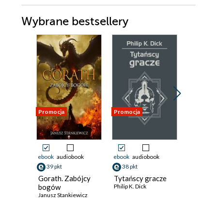
Wybrane bestsellery
Promocja
Promocja
Promocja
ebook
audiobook
ebook
audiobook
ebook
aud
39 pkt
38 pkt
35 pkt
Gorath. Zabójcy
Tytańscy gracze
Mileniu
bogów
Philip K. Dick
John Varle
Janusz Stankiewicz