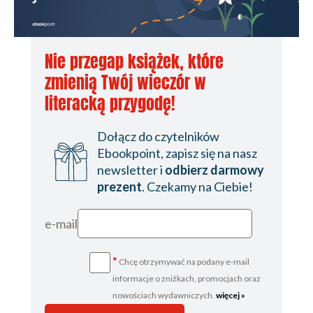
Nie przegap książek, które
zmienią Twój wieczór w
literacką przygodę!
Dołącz do czytelników
Ebookpoint, zapisz się na nasz
newsletter i
odbierz darmowy
prezent
. Czekamy na Ciebie!
e-mail
*
Chcę otrzymywać na podany e-mail
informacje o zniżkach, promocjach oraz
nowościach wydawniczych.
więcej »