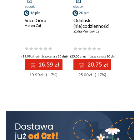
ebook
ebook
ebook
16 pkt
20 pkt
32 pkt
Suco Góra
Odblaski
Pijane s
Helen Cat
(nie)codzienności
Kamila Mo
Zofia Perłowicz
(19,99 zł najniższa cena z 30 dni)
(25,00 zł najniższa cena z 30 dni)
16.59 zł
20.75 zł
3
19.99zł
(-17%)
25.00zł
(-17%)