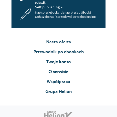
pojawił.
Self publishing »
Napisałeś ebooka lub nagrałeś audibook?
Dołącz do nas i sprzedawaj go w Ebookpoint!
Nasza oferta
Przewodnik po ebookach
Twoje konto
O serwisie
Współpraca
Grupa Helion