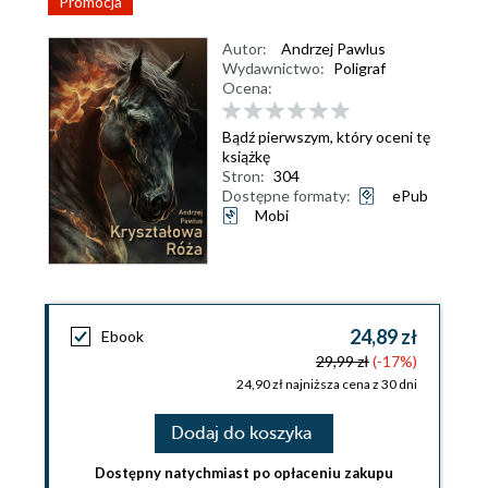
Promocja
Autor:
Andrzej Pawlus
Wydawnictwo:
Poligraf
Ocena:
Bądź pierwszym, który oceni tę
książkę
Stron:
304
Dostępne formaty:
ePub
Mobi
24,89 zł
Ebook
29,99 zł
(-17%)
24,90 zł najniższa cena z 30 dni
Dodaj do koszyka
Dostępny natychmiast po opłaceniu zakupu