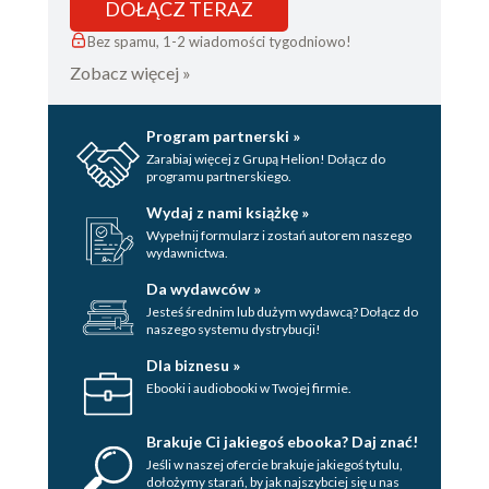
DOŁĄCZ TERAZ
Bez spamu, 1-2 wiadomości tygodniowo!
Zobacz więcej »
Program partnerski »
Zarabiaj więcej z Grupą Helion! Dołącz do
programu partnerskiego.
Wydaj z nami książkę »
Wypełnij formularz i zostań autorem naszego
wydawnictwa.
Da wydawców »
Jesteś średnim lub dużym wydawcą? Dołącz do
naszego systemu dystrybucji!
Dla biznesu »
Ebooki i audiobooki w Twojej firmie.
Brakuje Ci jakiegoś ebooka? Daj znać!
Jeśli w naszej ofercie brakuje jakiegoś tytulu,
dołożymy starań, by jak najszybciej się u nas