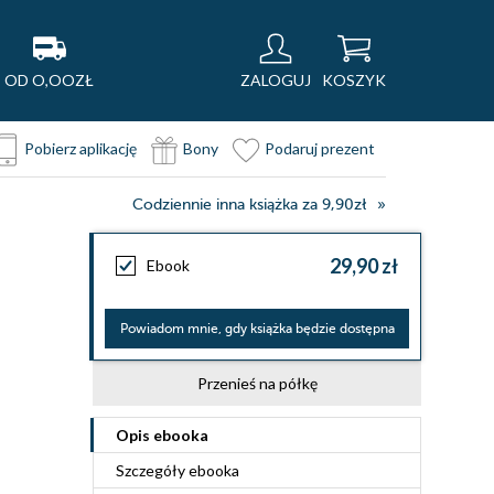
OD O,OOZŁ
ZALOGUJ
KOSZYK
Pobierz aplikację
Bony
Podaruj prezent
Codziennie inna książka za 9,90zł
29,90 zł
Ebook
Powiadom mnie, gdy książka będzie dostępna
Przenieś na półkę
Opis
ebooka
Szczegóły
ebooka