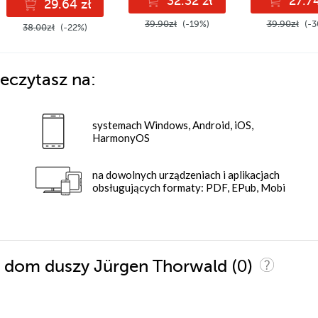
32.32 zł
27.74
29.64 zł
39.90zł
(-19%)
39.90zł
(-3
38.00zł
(-22%)
eczytasz na:
systemach Windows, Android, iOS,
HarmonyOS
na dowolnych urządzeniach i aplikacjach
obsługujących formaty: PDF, EPub, Mobi
(0)
hy dom duszy Jürgen Thorwald