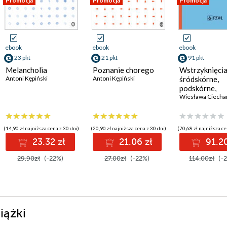
Promocja
Promocja
Promocja
ebook
ebook
ebook
23 pkt
21 pkt
91 pkt
Melancholia
Poznanie chorego
Wstrzyknięci
Antoni Kępiński
Antoni Kępiński
śródskórne,
podskórne,
domięśniowe i
dożylne
(14,90 zł najniższa cena z 30 dni)
(20,90 zł najniższa cena z 30 dni)
(70,68 zł najniższa ce
23.32 zł
21.06 zł
91.20
29.90zł
(-22%)
27.00zł
(-22%)
114.00zł
(-
iążki