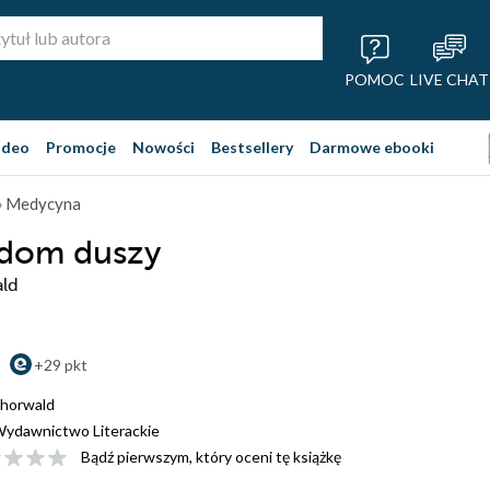
POMOC
LIVE CHAT
ideo
Promocje
Nowości
Bestsellery
Darmowe ebooki
 Medycyna
 dom duszy
ald
+29 pkt
Thorwald
ydawnictwo Literackie
Bądź pierwszym, który oceni tę książkę