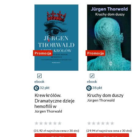
Promocja
Promocja
ebook
ebook
32 pkt
38 pkt
Krew królów.
Kruchy dom duszy
Dramatyczne dzieje
Jürgen Thorwald
hemofilii w
europejskich rodach
Jürgen Thorwald
książęcych
(31,92 zł najniższa cena z 30 dni)
(29,94 zł najniższa cena z 30 dni)