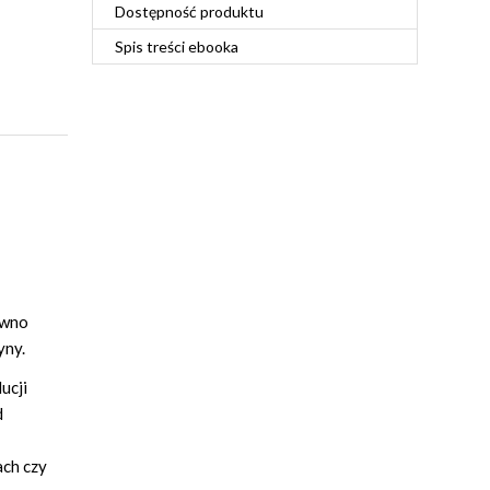
Dostępność produktu
Spis treści
ebooka
ówno
yny.
ucji
d
ach czy