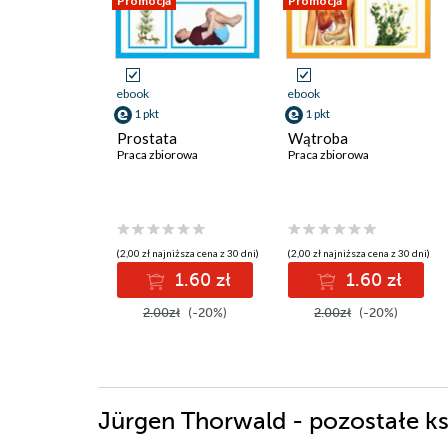
Promocja
Promocja
ebook
ebook
1 pkt
1 pkt
Prostata
Wątroba
Praca zbiorowa
Praca zbiorowa
(2,00 zł najniższa cena z 30 dni)
(2,00 zł najniższa cena z 30 dni)
1.60 zł
1.60 zł
2.00zł
(-20%)
2.00zł
(-20%)
Jürgen Thorwald - pozostałe ks