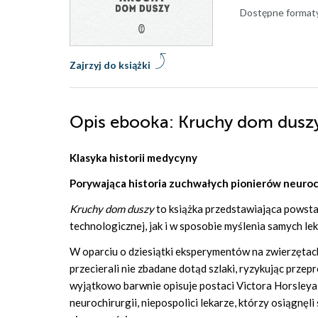
Dostępne format
Zajrzyj do książki
Opis
ebooka
: Kruchy dom dusz
Klasyka historii medycyny
Porywająca historia zuchwałych pionierów neuroc
Kruchy dom duszy
to książka przedstawiająca powstan
technologicznej, jak i w sposobie myślenia samych le
W oparciu o dziesiątki eksperymentów na zwierzętach
przecierali nie zbadane dotąd szlaki, ryzykując przep
wyjątkowo barwnie opisuje postaci Victora Horsleya,
neurochirurgii, niepospolici lekarze, którzy osiągnęl