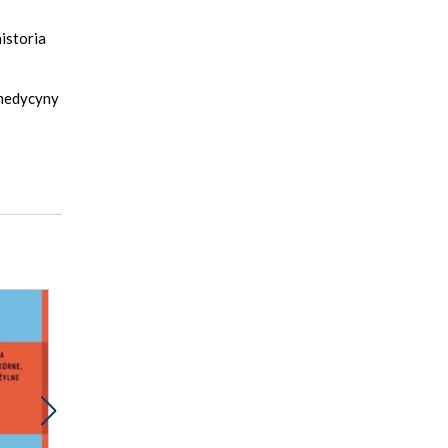
historia
 medycyny