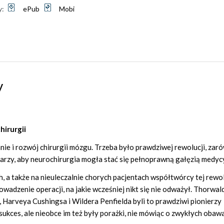
y:
ePub
Mobi
y
hirurgii
ie i rozwój chirurgii mózgu. Trzeba było prawdziwej rewolucji, zar
karzy, aby neurochirurgia mogła stać się pełnoprawną gałęzią medyc
, a także na nieuleczalnie chorych pacjentach współtwórcy tej rewol
rowadzenie operacji, na jakie wcześniej nikt się nie odważył. Thorwal
 Harveya Cushingsa i Wildera Penfielda byli to prawdziwi pionierzy
i sukces, ale nieobce im też były porażki, nie mówiąc o zwykłych obaw