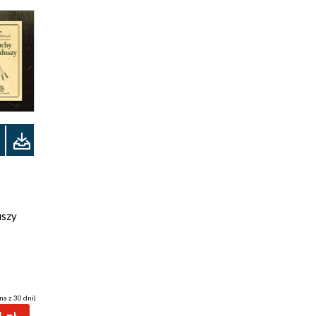
uszy
na z 30 dni)