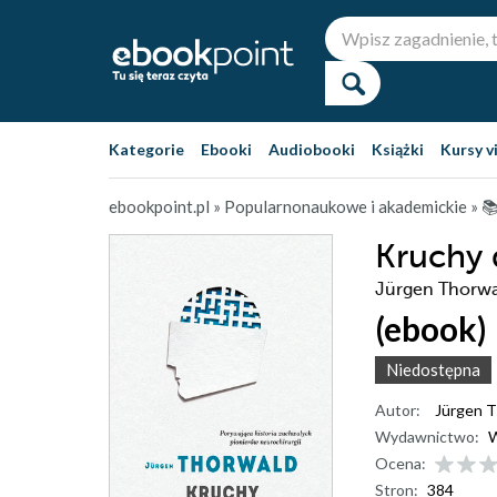
Kategorie
Ebooki
Audiobooki
Książki
Kursy v
ebookpoint.pl
»
Popularnonaukowe i akademickie
»

Kruchy
Jürgen Thorw
(ebook)
Niedostępna
Autor:
Jürgen 
Wydawnictwo:
W
Ocena:
Stron:
384