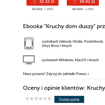
32.32 zł
38.92 zł
39.90zł
(-19%)
49.90zł
(-22%)
Ebooka
"Kruchy dom duszy"
prz
czytnikach Inkbook, Kindle, Pocketbook,
Onyx Boox i innych
systemach Windows, MacOS i innych
Masz pytania? Zajrzyj do zakładki
Pomoc
»
Oceny i opinie klientów: Kruc
Dodaj opinię