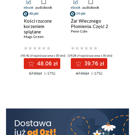
ebook
audiobook
ebook
audiobook
ebook
aud
48 pkt
39 pkt
37 pkt
Kości rzucone
Żar Wiecznego
Ucieczka
korzeniem
Płomienia. Część 2
Adriana K
splątane
Penn Cole
Mags Green
(43,42 zł najniższa cena z 30 dni)
(39,28 zł najniższa cena z 30 dni)
(36,82 zł najni
48.06 zł
39.76 zł
3
57.90zł
(-17%)
47.90zł
(-17%)
44.90z