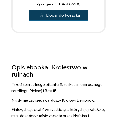
Zyskujesz: 30.04 zł (-23%)
Dodaj do koszyka
Opis
ebooka
: Królestwo w
ruinach
Trzeci tom pełnego pikanterii, rozkosznie mrocznego
retellingu Pięknej i Bestii!
Nigdy nie zaprzedawaj duszy Królowi Demonów.
Finley, chcąc ocalić wszystkich, na których jej zależało,
musi dokończyć misję zaczętą przez Nyfaina i