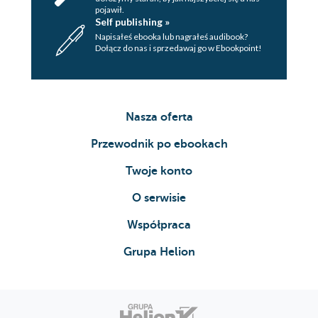
pojawił.
Self publishing »
Napisałeś ebooka lub nagrałeś audibook?
Dołącz do nas i sprzedawaj go w Ebookpoint!
Nasza oferta
Przewodnik po ebookach
Twoje konto
O serwisie
Współpraca
Grupa Helion