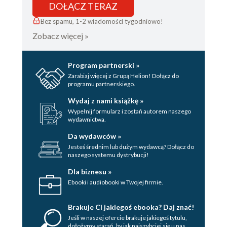
DOŁĄCZ TERAZ
Bez spamu, 1-2 wiadomości tygodniowo!
Zobacz więcej »
Program partnerski »
Zarabiaj więcej z Grupą Helion! Dołącz do
programu partnerskiego.
Wydaj z nami książkę »
Wypełnij formularz i zostań autorem naszego
wydawnictwa.
Da wydawców »
Jesteś średnim lub dużym wydawcą? Dołącz do
naszego systemu dystrybucji!
Dla biznesu »
Ebooki i audiobooki w Twojej firmie.
Brakuje Ci jakiegoś ebooka? Daj znać!
Jeśli w naszej ofercie brakuje jakiegoś tytulu,
dołożymy starań, by jak najszybciej się u nas