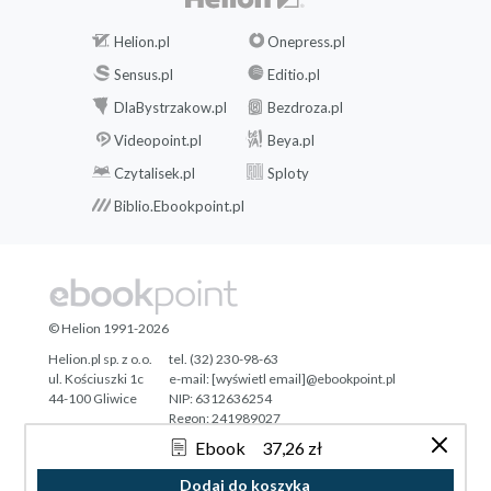
Helion.pl
Onepress.pl
Sensus.pl
Editio.pl
DlaBystrzakow.pl
Bezdroza.pl
Videopoint.pl
Beya.pl
Czytalisek.pl
Sploty
Biblio.Ebookpoint.pl
© Helion 1991-2026
Helion.pl sp. z o.o.
tel. (32) 230-98-63
ul. Kościuszki 1c
e-mail:
[wyświetl email]@ebookpoint.pl
44-100 Gliwice
NIP: 6312636254
Regon: 241989027
Ebook
37,26 zł
Designed with ♥ by
Tonik.pl
Dodaj do koszyka