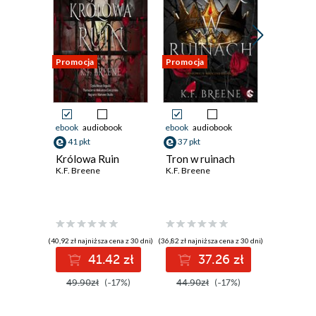
Promocja
Promocja
Promocja
ebook
audiobook
ebook
audiobook
ebook
aud
41 pkt
37 pkt
30 pkt
Królowa Ruin
Tron w ruinach
W ruinac
K.F. Breene
K.F. Breene
K.F. Bree
(40,92 zł najniższa cena z 30 dni)
(36,82 zł najniższa cena z 30 dni)
(30,26 zł najni
41.42 zł
37.26 zł
3
49.90zł
(-17%)
44.90zł
(-17%)
36.90z