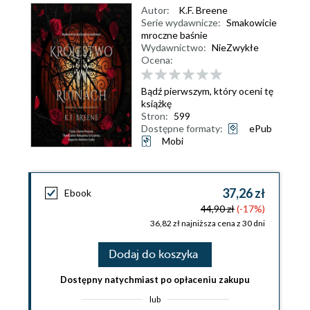
Autor:
K.F. Breene
Serie wydawnicze:
Smakowicie
mroczne baśnie
Wydawnictwo:
NieZwykłe
Ocena:
Bądź pierwszym, który oceni tę
książkę
Stron:
599
Dostępne formaty:
ePub
Mobi
37,26 zł
Ebook
44,90 zł
(-17%)
36,82 zł najniższa cena z 30 dni
Dodaj do koszyka
Dostępny natychmiast po opłaceniu zakupu
lub