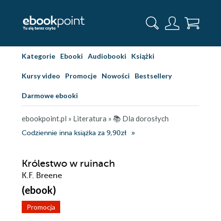
Kategorie
Ebooki
Audiobooki
Książki
Kursy video
Promocje
Nowości
Bestsellery
Darmowe ebooki
ebookpoint.pl
»
Literatura
»
📚 Dla dorosłych
Codziennie inna książka za 9,90zł
Królestwo w ruinach
K.F. Breene
(ebook)
Promocja