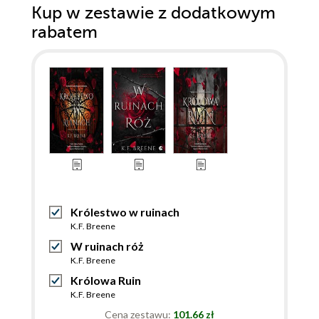
Kup w zestawie z dodatkowym
rabatem
Królestwo w ruinach
K.F. Breene
W ruinach róż
K.F. Breene
Królowa Ruin
K.F. Breene
Cena zestawu:
101.66 zł