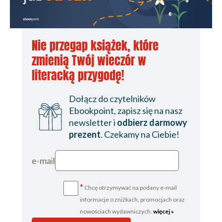
Nie przegap książek, które
zmienią Twój wieczór w
literacką przygodę!
Dołącz do czytelników
Ebookpoint, zapisz się na nasz
newsletter i
odbierz darmowy
prezent
. Czekamy na Ciebie!
e-mail
*
Chcę otrzymywać na podany e-mail
informacje o zniżkach, promocjach oraz
nowościach wydawniczych.
więcej »