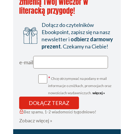
zmienią Twój wieczór w
literacką przygodę!
Dołącz do czytelników
Ebookpoint, zapisz się na nasz
newsletter i
odbierz darmowy
prezent
. Czekamy na Ciebie!
e-mail
*
Chcę otrzymywać na podany e-mail
informacje o zniżkach, promocjach oraz
nowościach wydawniczych.
więcej »
DOŁĄCZ TERAZ
Bez spamu, 1-2 wiadomości tygodniowo!
Zobacz więcej »