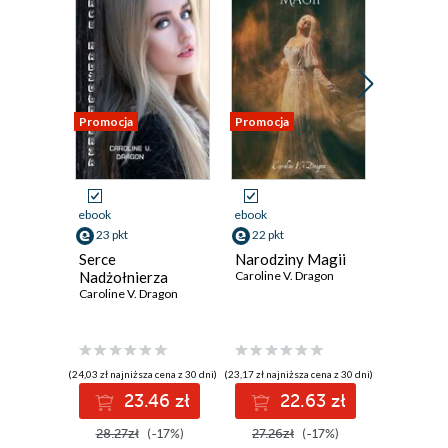
Promocja
Promocja
Promocja
ebook
ebook
ebook
23 pkt
22 pkt
23 pkt
Serce
Narodziny Magii
Stalker
Nadżołnierza
Caroline V. Dragon
Caroline V
Caroline V. Dragon
(24,03 zł najniższa cena z 30 dni)
(23,17 zł najniższa cena z 30 dni)
(24,03 zł najni
23.46 zł
22.63 zł
2
28.27zł
(-17%)
27.26zł
(-17%)
28.27z