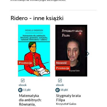
Ridero - inne książki
Promocja
Nowość
Nowość
Promocja
Promocja
ebook
ebook
ebook
11 pkt
18 pkt
13 pkt
Matematyka
Stygmaty brata
Staging.
dla ambitnych:
Filipa
Pozorow
Równania,
Krzysztof Galos
zabójst