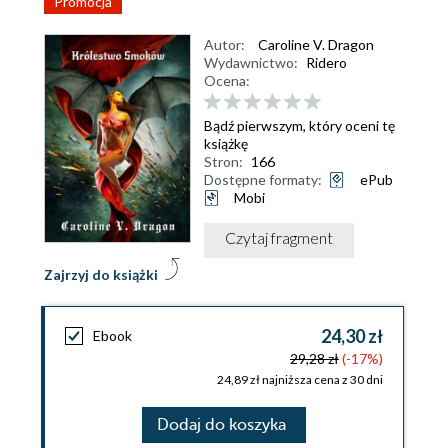
Promocja
Autor:
Caroline V. Dragon
Wydawnictwo:
Ridero
Ocena:
Bądź pierwszym, który oceni tę
książkę
Stron:
166
Dostępne formaty:
ePub
Mobi
Czytaj fragment
Zajrzyj do książki
24,30 zł
Ebook
29,28 zł
(-17%)
24,89 zł najniższa cena z 30 dni
Dodaj do koszyka