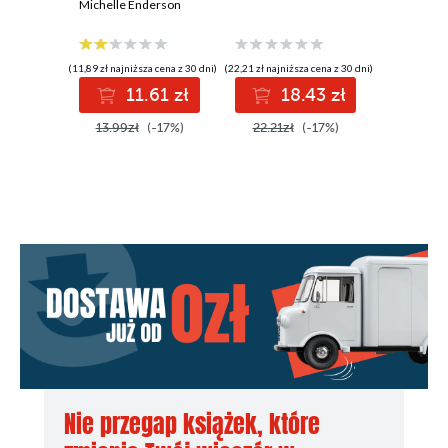
geometria,
Michelle Enderson
na samo
Andrzej L
statystyka,
rachunek
różniczkowy
(11,89 zł najniższa cena z 30 dni)
(22,21 zł najniższa cena z 30 dni)
(16,15 zł najni
i całkowy
11.61 zł
18.43 zł
1
13.99zł
(-17%)
22.21zł
(-17%)
16.15z
Nie przegap książek, które