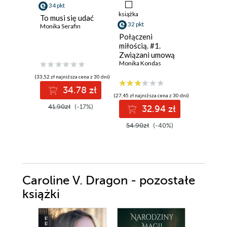
34 pkt
38 pkt
książka
To musi się udać
Dwie ksi
32 pkt
Monika Serafin
jedna mi
Ali Brady
Połączeni
miłością. #1.
Związani umową
Monika Kondas
(33,52 zł najniższa cena z 30 dni)
(38,49 zł najni
34.78 zł
3
(27,45 zł najniższa cena z 30 dni)
41.90zł
(-17%)
49.99z
32.94 zł
54.90zł
(-40%)
Caroline V. Dragon - pozostałe
książki