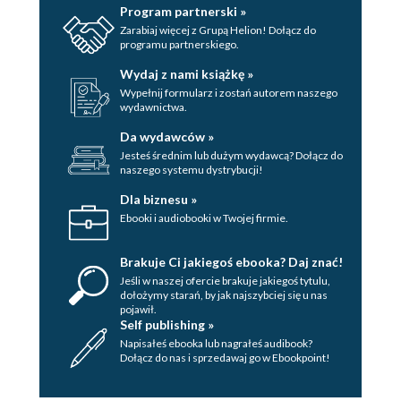
Program partnerski »
Zarabiaj więcej z Grupą Helion! Dołącz do
programu partnerskiego.
Wydaj z nami książkę »
Wypełnij formularz i zostań autorem naszego
wydawnictwa.
Da wydawców »
Jesteś średnim lub dużym wydawcą? Dołącz do
naszego systemu dystrybucji!
Dla biznesu »
Ebooki i audiobooki w Twojej firmie.
Brakuje Ci jakiegoś ebooka? Daj znać!
Jeśli w naszej ofercie brakuje jakiegoś tytulu,
dołożymy starań, by jak najszybciej się u nas
pojawił.
Self publishing »
Napisałeś ebooka lub nagrałeś audibook?
Dołącz do nas i sprzedawaj go w Ebookpoint!