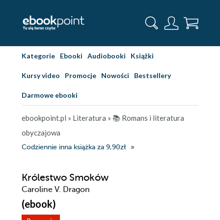
Kategorie
Ebooki
Audiobooki
Książki
Kursy video
Promocje
Nowości
Bestsellery
Darmowe ebooki
ebookpoint.pl
»
Literatura
»
📚 Romans i literatura
obyczajowa
Codziennie inna książka za 9,90zł
Królestwo Smoków
Caroline V. Dragon
(ebook)