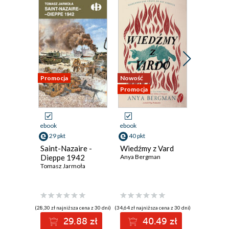
Promocja
Nowość
Nowość
Promocja
Promocja
ebook
ebook
ebook
aud
29 pkt
40 pkt
39 pkt
Saint-Nazaire -
Wiedźmy z Vard
Powstan
Dieppe 1942
Anya Bergman
Warszaw
Tomasz Jarmoła
Między f
legendą
Sławomir 
(28,30 zł najniższa cena z 30 dni)
(34,64 zł najniższa cena z 30 dni)
(34,64 zł najni
29.88 zł
40.49 zł
3