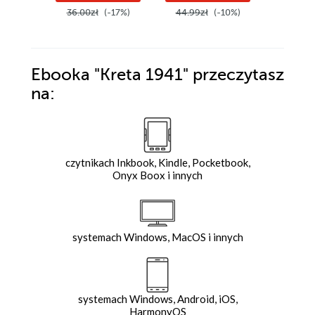
36.00zł
(-17%)
44.99zł
(-10%)
44.99z
Ebooka
"Kreta 1941"
przeczytasz
na:
czytnikach Inkbook, Kindle, Pocketbook,
Onyx Boox i innych
systemach Windows, MacOS i innych
systemach Windows, Android, iOS,
HarmonyOS