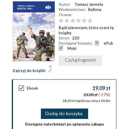
Autor:
Tomasz Jarmoła
Wydawnictwo:
Bellona
Ocena:
Bądź pierwszym, który oceni tę
książkę
Stron:
220
Dostępne formaty:
ePub
Mobi
Czytaj fragment
Zajrzyj do książki
19,09 zł
Ebook
23,00 zł
(-17%)
18,20 zł najniższa cena z 30 dni
Dodaj do koszyka
Dostępny natychmiast po opłaceniu zakupu