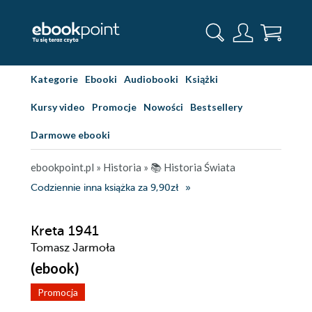
Kategorie
Ebooki
Audiobooki
Książki
Kursy video
Promocje
Nowości
Bestsellery
Darmowe ebooki
ebookpoint.pl
»
Historia
»
📚 Historia Świata
Codziennie inna książka za 9,90zł
Kreta 1941
Tomasz Jarmoła
(ebook)
Promocja