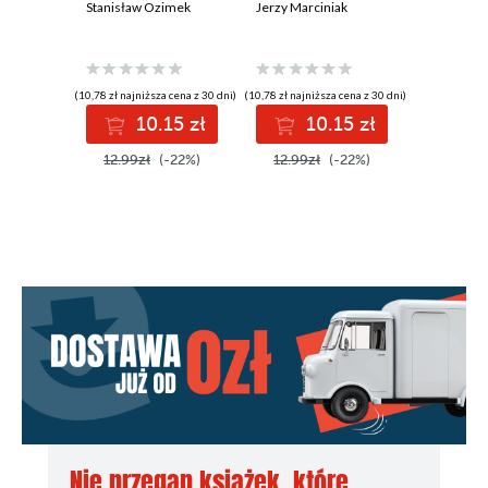
Stanisław Ozimek
Jerzy Marciniak
Andrzej M
(10,78 zł najniższa cena z 30 dni)
(10,78 zł najniższa cena z 30 dni)
(10,00 zł najni
10.15 zł
10.15 zł
1
12.99zł
(-22%)
12.99zł
(-22%)
12.99z
Nie przegap książek, które