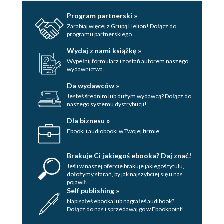
Program partnerski »
Zarabiaj więcej z Grupą Helion! Dołącz do
programu partnerskiego.
Wydaj z nami książkę »
Wypełnij formularz i zostań autorem naszego
wydawnictwa.
Da wydawców »
Jesteś średnim lub dużym wydawcą? Dołącz do
naszego systemu dystrybucji!
Dla biznesu »
Ebooki i audiobooki w Twojej firmie.
Brakuje Ci jakiegoś ebooka? Daj znać!
Jeśli w naszej ofercie brakuje jakiegoś tytulu,
dołożymy starań, by jak najszybciej się u nas
pojawił.
Self publishing »
Napisałeś ebooka lub nagrałeś audibook?
Dołącz do nas i sprzedawaj go w Ebookpoint!