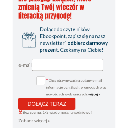
zmienią Twój wieczór w
literacką przygodę!
Dołącz do czytelników
Ebookpoint, zapisz się na nasz
newsletter i
odbierz darmowy
prezent
. Czekamy na Ciebie!
e-mail
*
Chcę otrzymywać na podany e-mail
informacje o zniżkach, promocjach oraz
nowościach wydawniczych.
więcej »
DOŁĄCZ TERAZ
Bez spamu, 1-2 wiadomości tygodniowo!
Zobacz więcej »