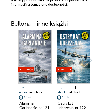
walidacji produktu lub nie przekazał odpowiednich
informacji na temat jego dostępności.
Bellona - inne książki
Promocja
Promocja
Promocja
ebook
audiobook
ebook
audiobook
ebook
aud
10 pkt
10 pkt
10 pkt
Alarm na
Ostry kąt
Ostatnie
Garlandzie. nr 121
uderzenia. nr 122
Łazienek