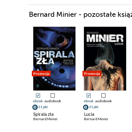
Bernard Minier - pozostałe ksią
Promocja
Promocja
ebook
audiobook
ebook
audiobook
31 pkt
31 pkt
Spirala zła
Lucia
Bernard Minier
Bernard Minier