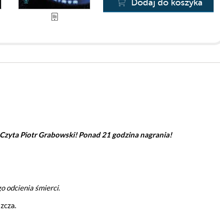
Dodaj do koszyka
! Czyta Piotr Grabowski! Ponad 21 godzina nagrania!
o odcienia śmierci
.
szcza.