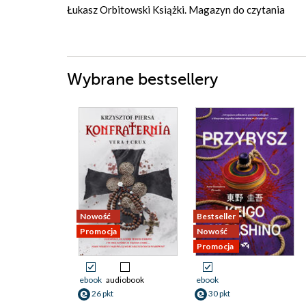
Łukasz Orbitowski Książki. Magazyn do czytania
Wybrane bestsellery
Nowość
Bestseller
Promocja
Nowość
Promocja
ebook
audiobook
ebook
26 pkt
30 pkt