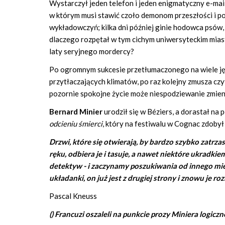
Wystarczył jeden telefon i jeden enigmatyczny e-mai
w którym musi stawić czoło demonom przeszłości i p
wykładowczyń; kilka dni później ginie hodowca psów,
dlaczego rozpętał w tym cichym uniwersyteckim mias
laty seryjnego mordercy?
Po ogromnym sukcesie przetłumaczonego na wiele 
przytłaczających klimatów, po raz kolejny zmusza czyt
pozornie spokojne życie może niespodziewanie zmien
Bernard Minier
urodził się w Béziers, a dorastał na
odcieniu śmierci
, który na festiwalu w Cognac zdobył
Drzwi, które się otwierają, by bardzo szybko zatrza
ręku, odbiera je i tasuje, a nawet niektóre ukradki
detektyw - i zaczynamy poszukiwania od innego mie
układanki, on już jest z drugiej strony i znowu je roz
Pascal Kneuss
() Francuzi oszaleli na punkcie prozy Miniera logiczn