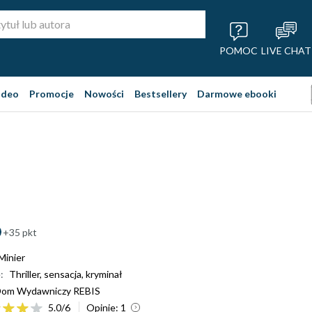
POMOC
LIVE CHAT
ideo
Promocje
Nowości
Bestsellery
Darmowe ebooki
+35 pkt
Minier
:
Thriller, sensacja, kryminał
om Wydawniczy REBIS
5.0
/
6
Opinie:
1