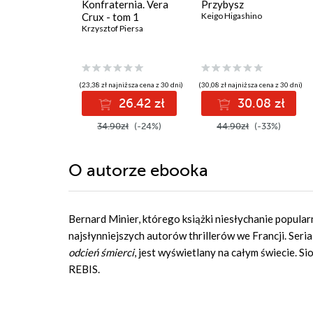
Konfraternia. Vera
Przybysz
Crux - tom 1
Keigo Higashino
Krzysztof Piersa
(23,38 zł najniższa cena z 30 dni)
(30,08 zł najniższa cena z 30 dni)
26.42 zł
30.08 zł
34.90zł
(-24%)
44.90zł
(-33%)
O autorze
ebooka
Bernard Minier, którego książki niesłychanie popular
najsłynniejszych autorów thrillerów we Francji. Ser
odcień śmierci
, jest wyświetlany na całym świecie. S
REBIS.