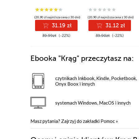
(20,90 zł najniższa cena z 30 dni)
(20,90 zł najniższa cena z 30 dni)
31.19 zł
31.12 zł
39.99zł
(-22%)
39.90zł
(-22%)
Ebooka
"Krąg"
przeczytasz na:
czytnikach Inkbook, Kindle, Pocketbook,
Onyx Boox i innych
systemach Windows, MacOS i innych
Masz pytania? Zajrzyj do zakładki
Pomoc
»