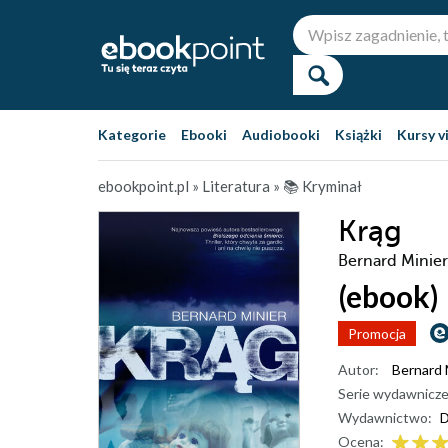
Kategorie
Ebooki
Audiobooki
Książki
Kursy v
ebookpoint.pl
»
Literatura
»
📚 Kryminał
Krąg
Bernard Minier
(ebook)
Promocja
Autor:
Bernard 
Serie wydawnicze
Wydawnictwo:
D
Ocena: