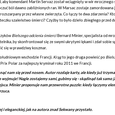
l, aby komendant Martin Servaz został wciągnięty w wir mrocznego 
oczuć ból dawno zabliźnionych ran. W Marsac zostaje zamordowana 
 rozszarpany przez własne zwierzęta. Co łączy te dwa zdarzenia? Kto
teczku szaleństwo śmierci? Czyżby to było dzieło zbiegłego przed
języków
Bielszego odcienia śmierci
Bernard Minier, specjalista od mr
elnika, by skonfrontował się ze swymi ukrytymi lękami i zdał sobie s
ić się w prawdziwy koszmar.
 południowym wschodzie Francji.
Krąg
to jego druga powieść po
Biel
 Prix Polar za najlepszy kryminał roku 2011 we Francji.
snąć nam się przed nosem. Autor rozdaje karty, ale kiedy już trzym
em wyjmuje! Nagle zostajemy sami, gubimy się - skądinąd tak samo j
jsca. Minier proponuje nam przewrotne puzzle: kiedy łączymy el
rzuca.
ej i eleganckiej, jak na autora znad Sekwany przystało.