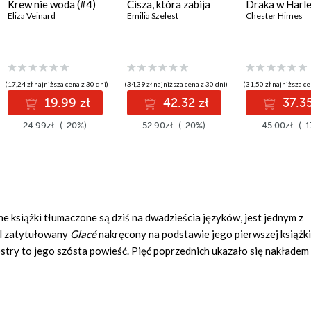
Krew nie woda (#4)
Cisza, która zabija
Draka w Harl
Eliza Veinard
Emilia Szelest
Chester Himes
(17,24 zł najniższa cena z 30 dni)
(34,39 zł najniższa cena z 30 dni)
(31,50 zł najniższa ce
19.99 zł
42.32 zł
37.35
24.99zł
(-20%)
52.90zł
(-20%)
45.00zł
(-1
ne książki tłumaczone są dziś na dwadzieścia języków, jest jednym z
ial zatytułowany
Glacé
nakręcony na podstawie jego pierwszej książk
iostry to jego szósta powieść. Pięć poprzednich ukazało się nakład