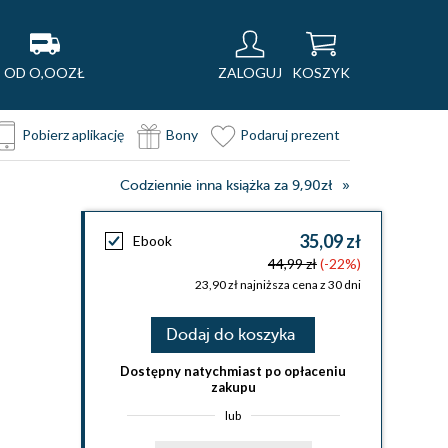
OD O,OOZŁ
ZALOGUJ
KOSZYK
Pobierz aplikację
Bony
Podaruj prezent
Codziennie inna książka za 9,90zł
35,09 zł
Ebook
44,99 zł
(-22%)
23,90 zł najniższa cena z 30 dni
Dodaj do koszyka
Dostępny natychmiast po opłaceniu
zakupu
lub