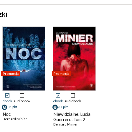
żki
Promocja
Promocja
ebook
audiobook
ebook
audiobook
31 pkt
31 pkt
Noc
Niewidzialne. Lucia
Bernard Minier
Guerrero. Tom 2
Bernard Minier