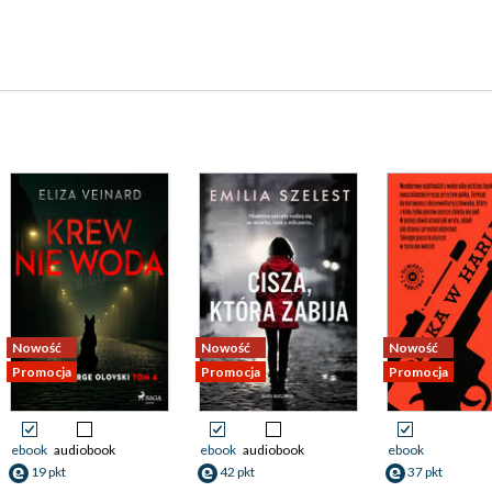
Nowość
Nowość
Nowość
Promocja
Promocja
Promocja
ebook
audiobook
ebook
audiobook
ebook
19 pkt
42 pkt
37 pkt