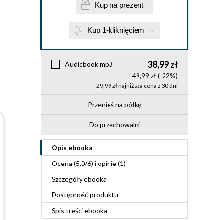
Kup na prezent
Kup 1-kliknięciem
38,99 zł
Audiobook mp3
49,99 zł
(-22%)
29,99 zł najniższa cena z 30 dni
Przenieś na półkę
Do przechowalni
Opis
ebooka
Ocena (
5.0
/
6
) i opinie (1)
Szczegóły
ebooka
Dostępność produktu
Spis treści
ebooka