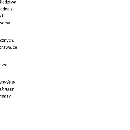
śledztwa,
jedna z
 i
 dwoma
ocznych,
prawę, że
szym
amy je w
ak nasz
ementy