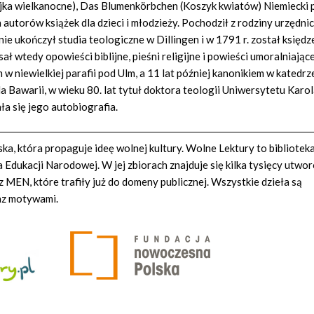
(Jajka wielkanocne), Das Blumenkörbchen (Koszyk kwiatów) Niemiecki p
autorów książek dla dzieci i młodzieży. Pochodził z rodziny urzędni
e ukończył studia teologiczne w Dillingen i w 1791 r. został księd
ł wtedy opowieści biblijne, pieśni religijne i powieści umoralniające
 niewielkiej parafii pod Ulm, a 11 lat później kanonikiem w katedrz
 Bawarii, w wieku 80. lat tytuł doktora teologii Uniwersytetu Karo
a się jego autobiografia.
a, która propaguje ideę wolnej kultury. Wolne Lektury to bibliotek
Edukacji Narodowej. W jej zbiorach znajduje się kilka tysięcy utwo
z MEN, które trafiły już do domeny publicznej. Wszystkie dzieła są
az motywami.