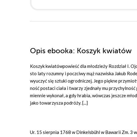
Opis
ebooka
: Koszyk kwiatów
Ko­szyk kwia­tówpo­wieść dla mło­dzie­ży Roz­dział I. Oj­c
sto la­ty ro­zum­ny i po­czci­wy mąż na­zwi­ska Ja­kub Ro­d
wy­uczyć się sztu­ki ogrod­ni­czej. Je­go pięk­ne przy­mio­
ność po­sta­ci cia­ła i twa­rzy zjed­na­ły mu przy­chyl­ność 
mien­nie wy­ko­nał, a gdy hra­bia, wów­czas jesz­cze mło­dy
ja­ko to­wa­rzy­sza po­dró­ży. [...]
Ur. 15 sierpnia 1768 w Dinkelsbühl w Bawarii Zm. 3 