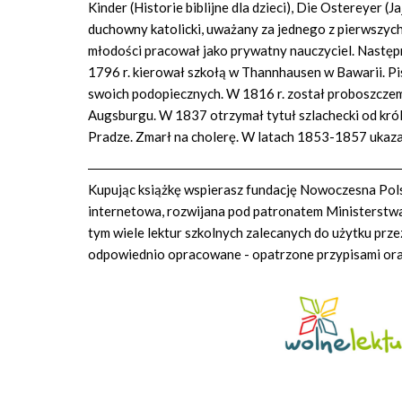
Kinder (Historie biblijne dla dzieci), Die Ostereyer 
duchowny katolicki, uważany za jednego z pierwszych 
młodości pracował jako prywatny nauczyciel. Następni
1796 r. kierował szkołą w Thannhausen w Bawarii. Pisa
swoich podopiecznych. W 1816 r. został proboszczem w
Augsburgu. W 1837 otrzymał tytuł szlachecki od króla
Pradze. Zmarł na cholerę. W latach 1853-1857 ukazał
Kupując książkę wspierasz fundację Nowoczesna Polsk
internetowa, rozwijana pod patronatem Ministerstwa 
tym wiele lektur szkolnych zalecanych do użytku prze
odpowiednio opracowane - opatrzone przypisami or