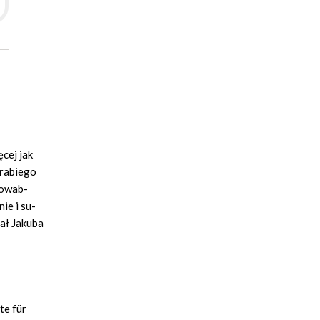
­cej jak
ra­bie­go
po­wab­
nie i su­
ał Ja­ku­ba
te für