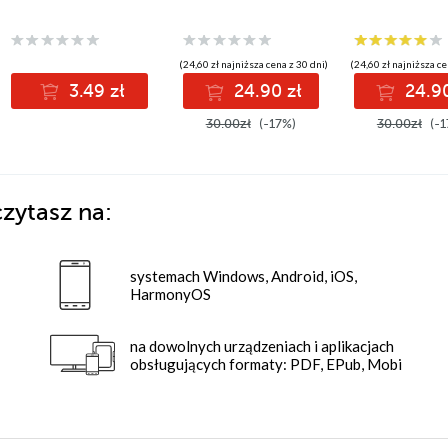
(24,60 zł najniższa cena z 30 dni)
(24,60 zł najniższa ce
3.49 zł
24.90 zł
24.90
30.00zł
(-17%)
30.00zł
(-1
zytasz na:
systemach Windows, Android, iOS,
HarmonyOS
na dowolnych urządzeniach i aplikacjach
obsługujących formaty: PDF, EPub, Mobi