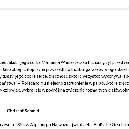
iec Ja­kub i je­go cór­ka Ma­rian­na W mia­stecz­ku Eich­burg żył przed wię
e. Ja­ko ubo­gi chłop­czy­na przy­szedł do Eich­bur­ga, aże­by w ogro­dzie h
ty du­szy, je­go do­bre ser­ce, zręcz­ność z któ­rą wszyst­ko wy­ko­ny­wał i 
pań­stwa. -- Po­le­ca­no mu nie­jed­no za­trud­nie­nie w pa­ła­cu, któ­re zręcz­
 czło­wiek, wy­brał się w po­dróż na zwi­dze­nie roz­ma­itych kra­jów, ob­r
Christof Schmid
września 1854 w Augsburgu Najważniejsze dzieła: Biblische Geschich