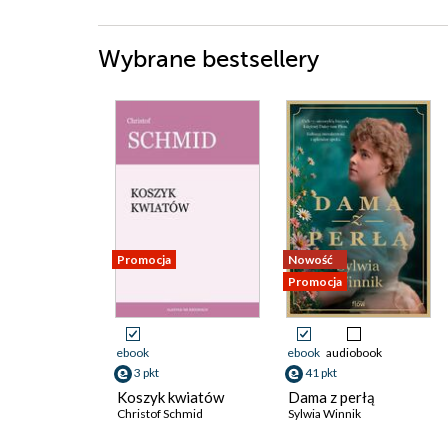
Wybrane bestsellery
Promocja
Nowość
Promocja
ebook
ebook
audiobook
3 pkt
41 pkt
Koszyk kwiatów
Dama z perłą
Christof Schmid
Sylwia Winnik