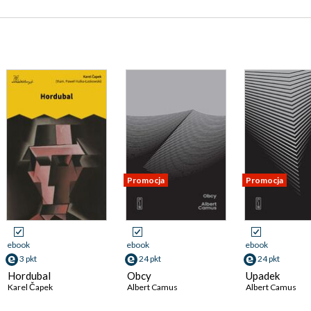
Promocja
Promocja
ebook
ebook
ebook
3 pkt
24 pkt
24 pkt
Hordubal
Obcy
Upadek
Karel Čapek
Albert Camus
Albert Camus