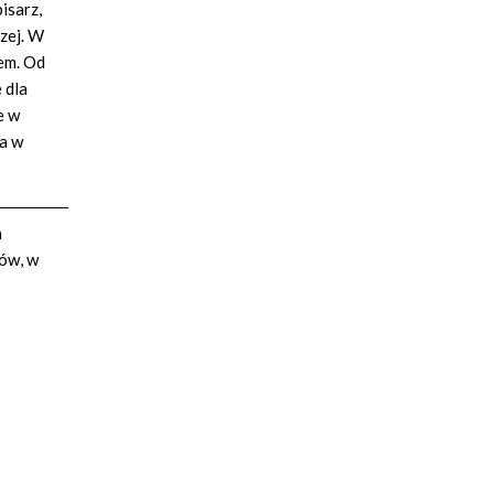
isarz,
czej. W
zem. Od
 dla
e w
la w
a
rów, w