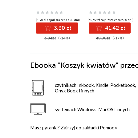
(1,90 zł najniższa cena z 30 dni)
(40,92 zł najniższa cena z 30 dni)
3.30 zł
41.42 zł
3.84zł
(-14%)
49.90zł
(-17%)
Ebooka
"Koszyk kwiatów"
przec
czytnikach Inkbook, Kindle, Pocketbook,
Onyx Boox i innych
systemach Windows, MacOS i innych
Masz pytania? Zajrzyj do zakładki
Pomoc
»