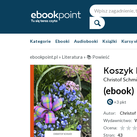
Kategorie
Ebooki
Audiobooki
Książki
Kursy v
ebookpoint.pl
»
Literatura
»
📚 Powieść
Koszyk
Christof Schm
(ebook)
+3 pkt
Autor:
Christof
Wydawnictwo:
W
Ocena:
Stron:
43