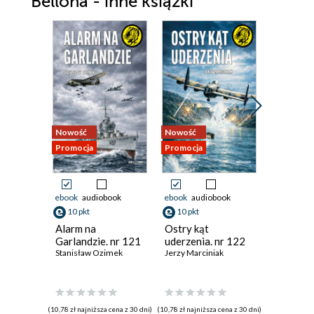
Bellona - inne książki
Nowość
Nowość
Nowość
Promocja
Promocja
Promocja
ebook
audiobook
ebook
audiobook
ebook
aud
10 pkt
10 pkt
10 pkt
Alarm na
Ostry kąt
Ostatnie
Garlandzie. nr 121
uderzenia. nr 122
Łazienek
Stanisław Ozimek
Jerzy Marciniak
Andrzej M
(10,78 zł najniższa cena z 30 dni)
(10,78 zł najniższa cena z 30 dni)
(10,00 zł najni