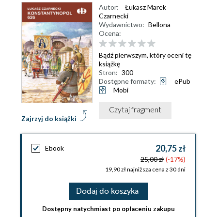
Autor:
Łukasz Marek
Czarnecki
Wydawnictwo:
Bellona
Ocena:
Bądź pierwszym, który oceni tę
książkę
Stron:
300
Dostępne formaty:
ePub
Mobi
Czytaj fragment
Zajrzyj do książki
20,75 zł
Ebook
25,00 zł
(-17%)
19,90 zł najniższa cena z 30 dni
Dodaj do koszyka
Dostępny natychmiast po opłaceniu zakupu