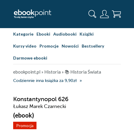
Kategorie
Ebooki
Audiobooki
Książki
Kursy video
Promocje
Nowości
Bestsellery
Darmowe ebooki
ebookpoint.pl
»
Historia
»
📚 Historia Świata
Codziennie inna książka za 9,90zł
Konstantynopol 626
Łukasz Marek Czarnecki
(ebook)
Promocja