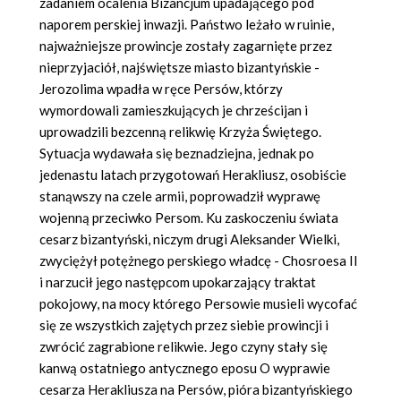
zadaniem ocalenia Bizancjum upadającego pod
naporem perskiej inwazji. Państwo leżało w ruinie,
najważniejsze prowincje zostały zagarnięte przez
nieprzyjaciół, najświętsze miasto bizantyńskie -
Jerozolima wpadła w ręce Persów, którzy
wymordowali zamieszkujących je chrześcijan i
uprowadzili bezcenną relikwię Krzyża Świętego.
Sytuacja wydawała się beznadziejna, jednak po
jedenastu latach przygotowań Herakliusz, osobiście
stanąwszy na czele armii, poprowadził wyprawę
wojenną przeciwko Persom. Ku zaskoczeniu świata
cesarz bizantyński, niczym drugi Aleksander Wielki,
zwyciężył potężnego perskiego władcę - Chosroesa II
i narzucił jego następcom upokarzający traktat
pokojowy, na mocy którego Persowie musieli wycofać
się ze wszystkich zajętych przez siebie prowincji i
zwrócić zagrabione relikwie. Jego czyny stały się
kanwą ostatniego antycznego eposu O wyprawie
cesarza Herakliusza na Persów, pióra bizantyńskiego