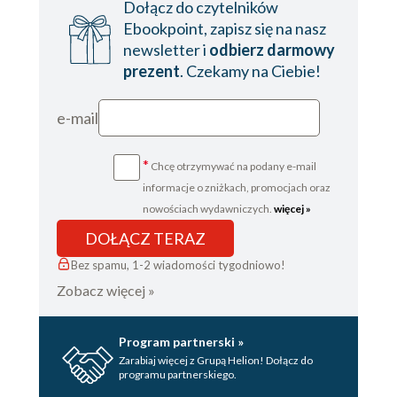
Dołącz do czytelników
Ebookpoint, zapisz się na nasz
newsletter i
odbierz darmowy
prezent
. Czekamy na Ciebie!
e-mail
*
Chcę otrzymywać na podany e-mail
informacje o zniżkach, promocjach oraz
nowościach wydawniczych.
więcej »
DOŁĄCZ TERAZ
Bez spamu, 1-2 wiadomości tygodniowo!
Zobacz więcej »
Program partnerski »
Zarabiaj więcej z Grupą Helion! Dołącz do
programu partnerskiego.