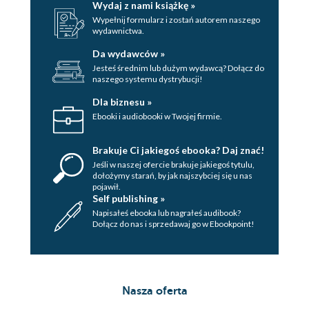
Wydaj z nami książkę »
Wypełnij formularz i zostań autorem naszego
wydawnictwa.
Da wydawców »
Jesteś średnim lub dużym wydawcą? Dołącz do
naszego systemu dystrybucji!
Dla biznesu »
Ebooki i audiobooki w Twojej firmie.
Brakuje Ci jakiegoś ebooka? Daj znać!
Jeśli w naszej ofercie brakuje jakiegoś tytulu,
dołożymy starań, by jak najszybciej się u nas
pojawił.
Self publishing »
Napisałeś ebooka lub nagrałeś audibook?
Dołącz do nas i sprzedawaj go w Ebookpoint!
Nasza oferta