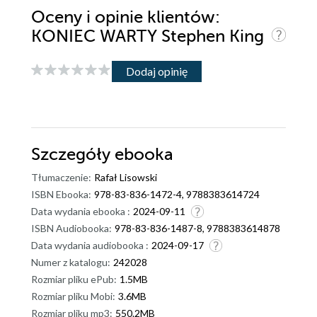
Oceny i opinie klientów:
KONIEC WARTY Stephen King
Dodaj opinię
Szczegóły
ebooka
Tłumaczenie:
Rafał Lisowski
ISBN Ebooka:
978-83-836-1472-4, 9788383614724
Data wydania ebooka :
2024-09-11
ISBN Audiobooka:
978-83-836-1487-8, 9788383614878
Data wydania audiobooka :
2024-09-17
Numer z katalogu:
242028
Rozmiar pliku ePub:
1.5MB
Rozmiar pliku Mobi:
3.6MB
Rozmiar pliku mp3:
550.2MB