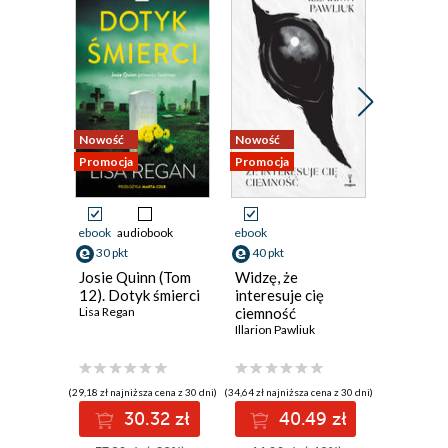
Nowość
Nowość
Nowość
Promocja
Promocja
Promocja
ebook
audiobook
ebook
ebook
aud
30 pkt
40 pkt
39 pkt
Josie Quinn (Tom
Widzę, że
Lśnij
12). Dotyk śmierci
interesuje cię
Diana Brz
Lisa Regan
ciemność
Illarion Pawliuk
(29,18 zł najniższa cena z 30 dni)
(34,64 zł najniższa cena z 30 dni)
(43,99 zł najni
30.32 zł
40.49 zł
3