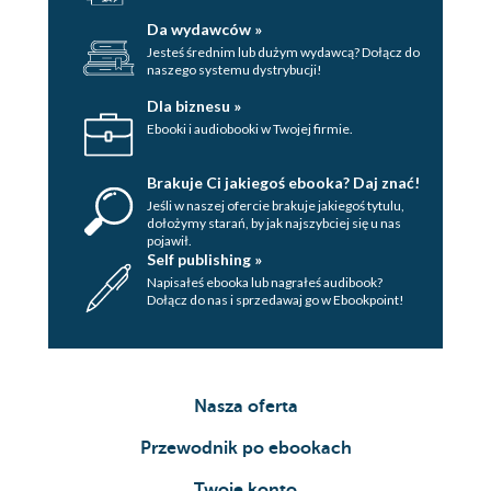
Da wydawców »
Jesteś średnim lub dużym wydawcą? Dołącz do
naszego systemu dystrybucji!
Dla biznesu »
Ebooki i audiobooki w Twojej firmie.
Brakuje Ci jakiegoś ebooka? Daj znać!
Jeśli w naszej ofercie brakuje jakiegoś tytulu,
dołożymy starań, by jak najszybciej się u nas
pojawił.
Self publishing »
Napisałeś ebooka lub nagrałeś audibook?
Dołącz do nas i sprzedawaj go w Ebookpoint!
Nasza oferta
Przewodnik po ebookach
Twoje konto