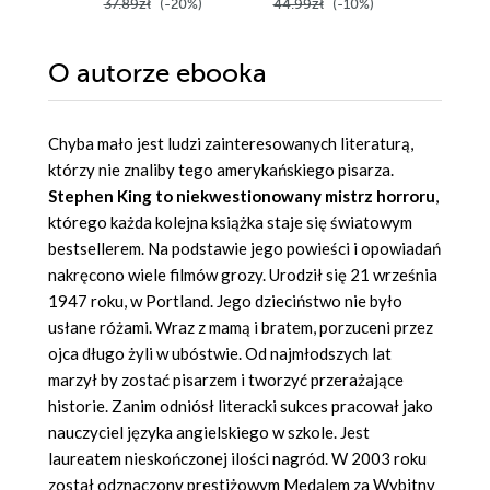
37.89zł
(-20%)
44.99zł
(-10%)
43.98z
O autorze
ebooka
Chyba mało jest ludzi zainteresowanych literaturą,
którzy nie znaliby tego amerykańskiego pisarza.
Stephen King to niekwestionowany mistrz horroru
,
którego każda kolejna książka staje się światowym
bestsellerem. Na podstawie jego powieści i opowiadań
nakręcono wiele filmów grozy. Urodził się 21 września
1947 roku, w Portland. Jego dzieciństwo nie było
usłane różami. Wraz z mamą i bratem, porzuceni przez
ojca długo żyli w ubóstwie. Od najmłodszych lat
marzył by zostać pisarzem i tworzyć przerażające
historie. Zanim odniósł literacki sukces pracował jako
nauczyciel języka angielskiego w szkole. Jest
laureatem nieskończonej ilości nagród. W 2003 roku
został odznaczony prestiżowym Medalem za Wybitny