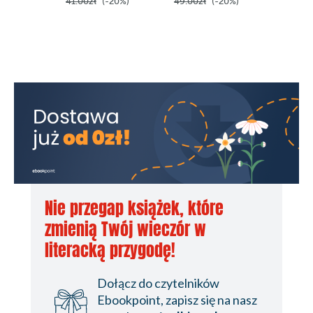
41.00zł
(-20%)
49.00zł
(-20%)
46.00z
Nie przegap książek, które
zmienią Twój wieczór w
literacką przygodę!
Dołącz do czytelników
Ebookpoint, zapisz się na nasz