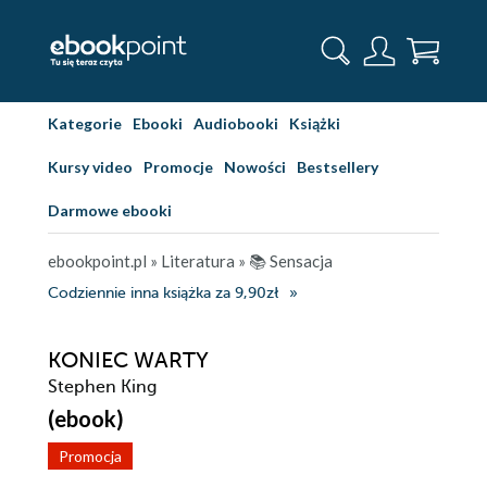
Kategorie
Ebooki
Audiobooki
Książki
Kursy video
Promocje
Nowości
Bestsellery
Darmowe ebooki
ebookpoint.pl
»
Literatura
»
📚 Sensacja
Codziennie inna książka za 9,90zł
KONIEC WARTY
Stephen King
(ebook)
Promocja