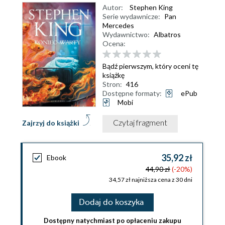
Autor:
Stephen King
Serie wydawnicze:
Pan
Mercedes
Wydawnictwo:
Albatros
Ocena:
Bądź pierwszym, który oceni tę
książkę
Stron:
416
Dostępne formaty:
ePub
Mobi
Czytaj fragment
Zajrzyj do książki
35,92 zł
Ebook
44,90 zł
(-20%)
34,57 zł najniższa cena z 30 dni
Dodaj do koszyka
Dostępny natychmiast po opłaceniu zakupu