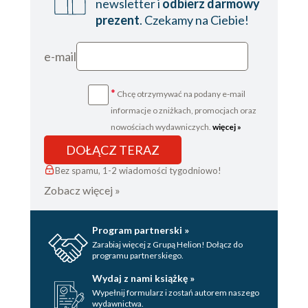
newsletter i
odbierz darmowy
prezent
. Czekamy na Ciebie!
e-mail
*
Chcę otrzymywać na podany e-mail
informacje o zniżkach, promocjach oraz
nowościach wydawniczych.
więcej »
DOŁĄCZ TERAZ
Bez spamu, 1-2 wiadomości tygodniowo!
Zobacz więcej »
Program partnerski »
Zarabiaj więcej z Grupą Helion! Dołącz do
programu partnerskiego.
Wydaj z nami książkę »
Wypełnij formularz i zostań autorem naszego
wydawnictwa.