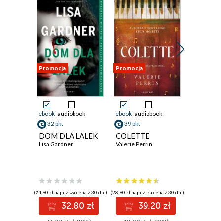
Promocja
Promocja
Promocja
ebook
audiobook
ebook
audiobook
ebook
aud
32 pkt
39 pkt
36 pkt
DOM DLA LALEK
COLETTE
Morders
Lisa Gardner
Valerie Perrin
kresu św
Stuart Tur
(24,90 zł najniższa cena z 30 dni)
(28,90 zł najniższa cena z 30 dni)
(35,49 zł najni
32.80 zł
39.20 zł
3