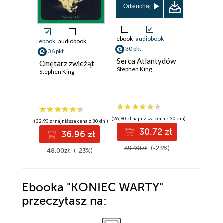
Odsłuchaj
ebook
audiobook
ebook
audiobook
ebook
aud
30 pkt
36 pkt
33 pkt
Serca Atlantydów
Cmętarz zwieżąt
Czarny
Stephen King
Stephen King
Stephen K
(26,90 zł najniższa cena z 30 dni)
(32,90 zł najniższa cena z 30 dni)
30.72 zł
36.96 zł
Niedo
39.90zł
(-23%)
48.00zł
(-23%)
Ebooka
"KONIEC WARTY"
przeczytasz na: