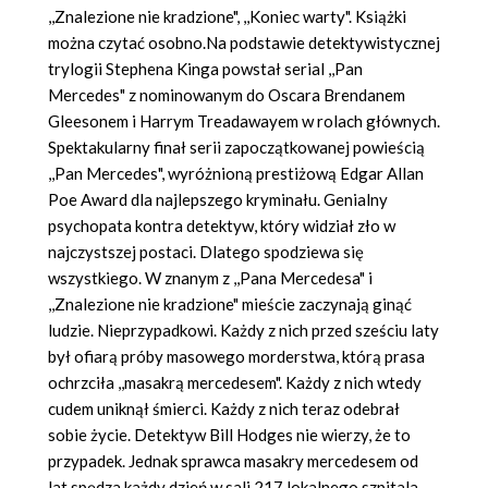
,,Znalezione nie kradzione", ,,Koniec warty". Książki
można czytać osobno.Na podstawie detektywistycznej
trylogii Stephena Kinga powstał serial ,,Pan
Mercedes" z nominowanym do Oscara Brendanem
Gleesonem i Harrym Treadawayem w rolach głównych.
Spektakularny finał serii zapoczątkowanej powieścią
,,Pan Mercedes", wyróżnioną prestiżową Edgar Allan
Poe Award dla najlepszego kryminału. Genialny
psychopata kontra detektyw, który widział zło w
najczystszej postaci. Dlatego spodziewa się
wszystkiego. W znanym z ,,Pana Mercedesa" i
,,Znalezione nie kradzione" mieście zaczynają ginąć
ludzie. Nieprzypadkowi. Każdy z nich przed sześciu laty
był ofiarą próby masowego morderstwa, którą prasa
ochrzciła ,,masakrą mercedesem". Każdy z nich wtedy
cudem uniknął śmierci. Każdy z nich teraz odebrał
sobie życie. Detektyw Bill Hodges nie wierzy, że to
przypadek. Jednak sprawca masakry mercedesem od
lat spędza każdy dzień w sali 217 lokalnego szpitala,