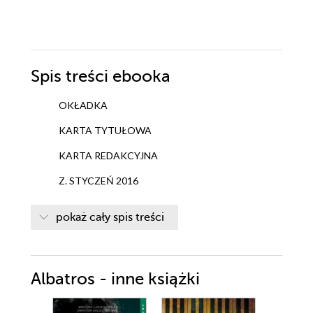
Spis treści
ebooka
OKŁADKA
KARTA TYTUŁOWA
KARTA REDAKCYJNA
Z. STYCZEŃ 2016
CZARNIAWA
pokaż cały spis treści
ZLYKONCERT.COM
ŁBY I SKÓRY
Albatros - inne książki
PODZIĘKOWANIA