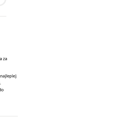
a za
najlepiej
.
do