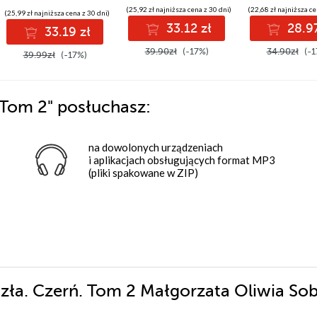
(25,92 zł najniższa cena z 30 dni)
(22,68 zł najniższa ce
(25,99 zł najniższa cena z 30 dni)
33.12 zł
28.97
33.19 zł
39.90zł
(-17%)
34.90zł
(-1
39.99zł
(-17%)
. Tom 2"
posłuchasz:
na dowolonych urządzeniach
i aplikacjach obsługujących format MP3
(pliki spakowane w ZIP)
y zła. Czerń. Tom 2 Małgorzata Oliwia So