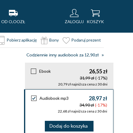
OD O,OOZŁ
ZALOGUJ
KOSZYK
Pobierz aplikację
Bony
Podaruj prezent
Codziennie inny audiobook za 12,90zł
26,55 zł
Ebook
31,99 zł
(-17%)
20,79 zł najniższa cena z 30 dni
28,97 zł
Audiobook mp3
34,90 zł
(-17%)
22,68 zł najniższa cena z 30 dni
Dodaj do koszyka