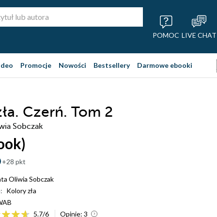
POMOC
LIVE CHAT
ideo
Promocje
Nowości
Bestsellery
Darmowe ebooki
zła. Czerń. Tom 2
iwia Sobczak
ook)
+28 pkt
ta Oliwia Sobczak
:
Kolory zła
WAB
5.7
/
6
Opinie:
3