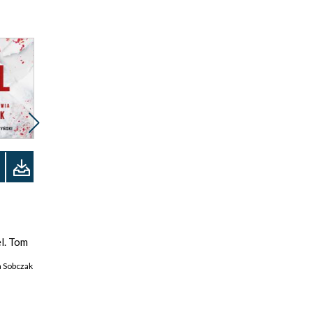
Promocja
Odsłuchaj
ebook
audiobook
28 pkt
el. Tom
Kolory zła. Czerwień.
Tom 1
a Sobczak
Małgorzata Oliwia Sobczak