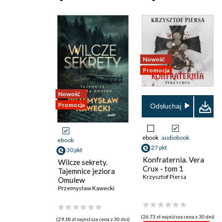
Nowość
Promocja
Nowość
Promocja
Odsłuchaj
ebook
audiobook
ebook
27 pkt
30 pkt
Konfraternia. Vera
Wilcze sekrety.
Crux - tom 1
Tajemnice jeziora
Krzysztof Piersa
Omulew
Przemysław Kawecki
(26,73 zł najniższa cena z 30 dni)
(29,18 zł najniższa cena z 30 dni)