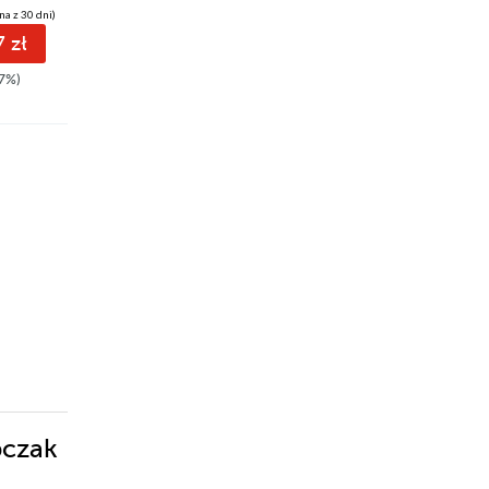
na z 30 dni)
(22,68 zł najniższa cena z 30 dni)
 zł
28.97 zł
7%)
34.90zł
(-17%)
bczak