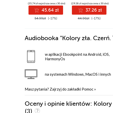
(35,74 zł najniższa cena z 30 dni)
(29,18 zł najniższa cena z 30 dni)
45.64 zł
37.26 zł
54.99zł
(-17%)
44.90zł
(-17%)
Audiobooka
"Kolory zła. Czerń
w aplikacji Ebookpoint na Android, iOS,
HarmonyOs
na systemach Windows, MacOS i innych
Masz pytania? Zajrzyj do zakładki
Pomoc
»
Oceny i opinie klientów: Kolor
(3)