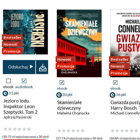
Bestseller
Nowość
Promocja
Nowość
Bestseller
Promocja
Nowość
Odsłuchaj
Promocja
ebook
audiobook
ebook
ebook
31 pkt
30 pkt
36 pkt
Jezioro lodu.
Skamieniałe
Gwiazda pusty
Inspektor Leon
dziewczyny
Harry Bosch.
Szeptycki. Tom 2
Malwina Chojnacka
Michael Connelly
Jędrzej Pasierski
(30,72 zł najniższa cena z 30 dni)
(27,74 zł najniższa cena z 30 dni)
(36,80 zł najniższa ce