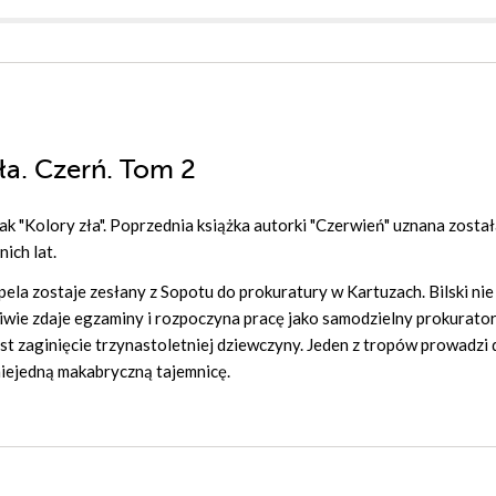
zła. Czerń. Tom 2
ak "Kolory zła". Poprzednia książka autorki "Czerwień" uznana został
ich lat.
ela zostaje zesłany z Sopotu do prokuratury w Kartuzach. Bilski nie 
iwie zdaje egzaminy i rozpoczyna pracę jako samodzielny prokurator
est zaginięcie trzynastoletniej dziewczyny. Jeden z tropów prowadzi 
 niejedną makabryczną tajemnicę.