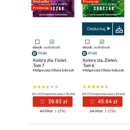
Bestseller
Promocja
Promocja
Odsłuchaj
ebook
audiobook
ebook
audiobook
39 pkt
45 pkt
Kolory zła. Fiolet.
Kolory zła. Zieleń.
Tom 7
Tom 6
Małgorzata Oliwia Sobczak
Małgorzata Oliwia Sobczak
(31,19 zł najniższa cena z 30 dni)
(35,74 zł najniższa cena z 30 dni)
39.83 zł
45.64 zł
47.99zł
(-17%)
54.99zł
(-17%)