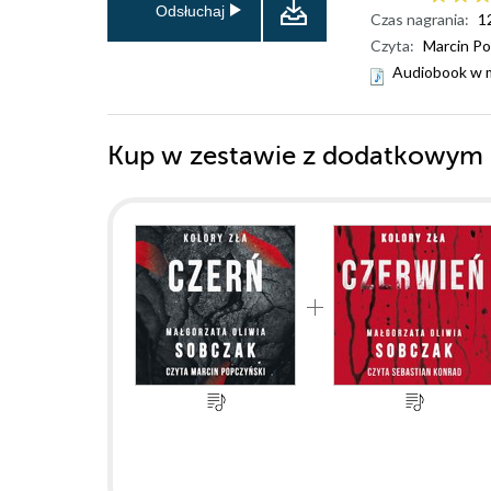
Odsłuchaj
Czas nagrania:
1
Czyta:
Marcin Po
Audiobook w 
Kup w zestawie z dodatkowym