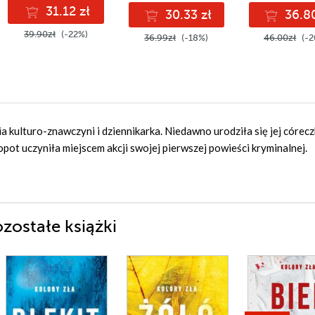
31.12 zł
30.33 zł
36.80
39.90zł
(-22%)
36.99zł
(-18%)
46.00zł
(-2
ia kulturo-znawczyni i dziennikarka. Niedawno urodziła się jej córecz
opot uczyniła miejscem akcji swojej pierwszej powieści kryminalnej.
zostałe książki