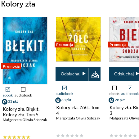
 Kolory zła
Promocja
Promocja
Promocja
Odsłuchaj
Odsłuchaj
audiobook
ebook
audiobook
ebook
audiobook
33 pkt
28 pkt
33 pkt
Kolory zła. Żółć. Tom
Kolory zła. Bi
Kolory zła. Błękit.
4
3
Kolory zła. Tom 5
Małgorzata Oliwia Sobczak
Małgorzata Oliwi
Małgorzata Oliwia Sobczak