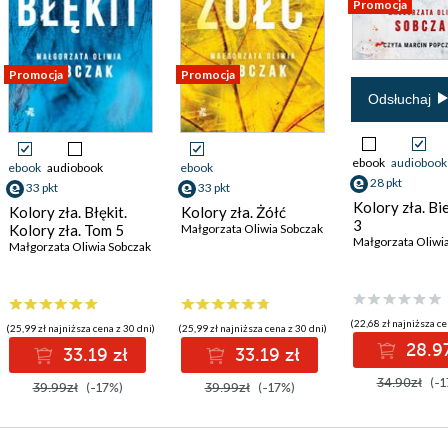
Promocja
Promocja
Promocja
Odsłuchaj
ebook
audiobook
ebook
audiobook
ebook
28 pkt
33 pkt
33 pkt
Kolory zła. Bi
Kolory zła. Błękit.
Kolory zła. Żółć
3
Kolory zła. Tom 5
Małgorzata Oliwia Sobczak
Małgorzata Oliwi
Małgorzata Oliwia Sobczak
(22,68 zł najniższa ce
(25,99 zł najniższa cena z 30 dni)
(25,99 zł najniższa cena z 30 dni)
28.97
33.19 zł
33.19 zł
34.90zł
(-1
39.99zł
(-17%)
39.99zł
(-17%)