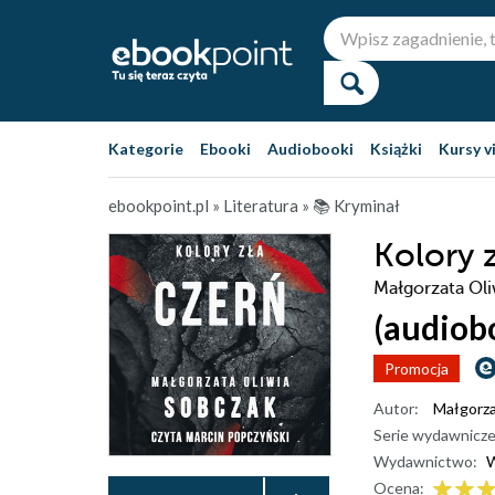
Kategorie
Ebooki
Audiobooki
Książki
Kursy v
ebookpoint.pl
»
Literatura
»
📚 Kryminał
Kolory 
Małgorzata Ol
(audiob
Promocja
Autor:
Małgorza
Serie wydawnicze
Wydawnictwo:
Ocena: