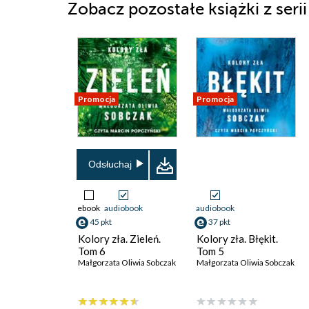
Zobacz pozostałe książki z serii
Promocja
Promocja
Odsłuchaj
ebook
audiobook
audiobook
45 pkt
37 pkt
Kolory zła. Zieleń.
Kolory zła. Błękit.
Tom 6
Tom 5
Małgorzata Oliwia Sobczak
Małgorzata Oliwia Sobczak