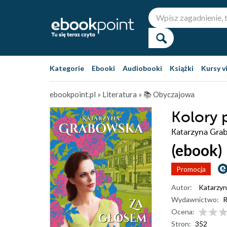
Kategorie
Ebooki
Audiobooki
Książki
Kursy v
ebookpoint.pl
»
Literatura
»
📚 Obyczajowa
Kolory 
Katarzyna Gra
(ebook)
Promocja
Autor:
Katarzy
Wydawnictwo:
R
Ocena:
Stron:
352