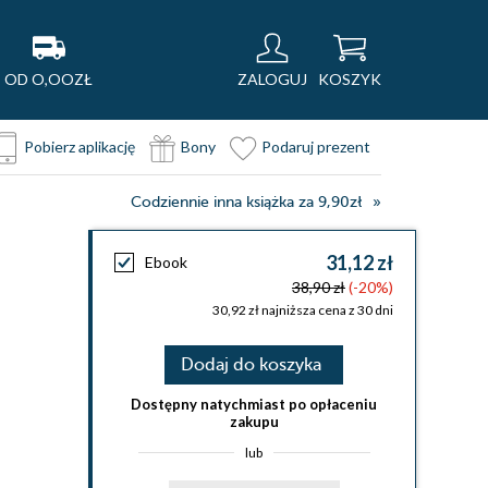
OD O,OOZŁ
ZALOGUJ
KOSZYK
Pobierz aplikację
Bony
Podaruj prezent
Codziennie inna książka za 9,90zł
31,12 zł
Ebook
38,90 zł
(-20%)
30,92 zł najniższa cena z 30 dni
Dodaj do koszyka
Dostępny natychmiast po opłaceniu
zakupu
lub