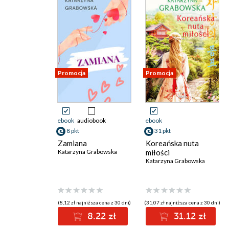
Promocja
Promocja
ebook
audiobook
ebook
8 pkt
31 pkt
Zamiana
Koreańska nuta
Katarzyna Grabowska
miłości
Katarzyna Grabowska
(8,12 zł najniższa cena z 30 dni)
(31,07 zł najniższa cena z 30 dni)
8.22 zł
31.12 zł