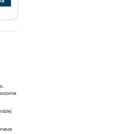
ka
o,
 pozornie
rdziej
ierwsze