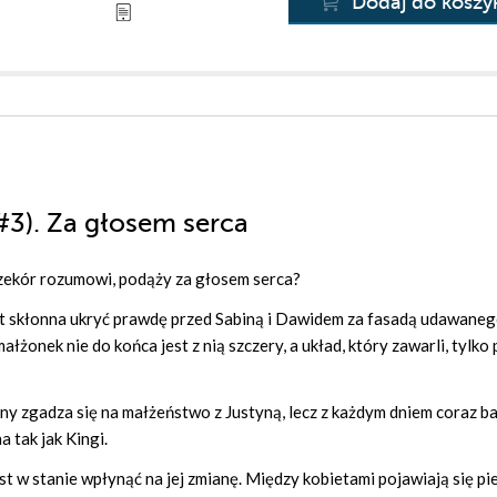
Dodaj do koszy
(#3). Za głosem serca
rzekór rozumowi, podąży za głosem serca?
st skłonna ukryć prawdę przed Sabiną i Dawidem za fasadą udawaneg
łżonek nie do końca jest z nią szczery, a układ, który zawarli, tylko
y zgadza się na małżeństwo z Justyną, lecz z każdym dniem coraz ba
 tak jak Kingi.
jest w stanie wpłynąć na jej zmianę. Między kobietami pojawiają się p