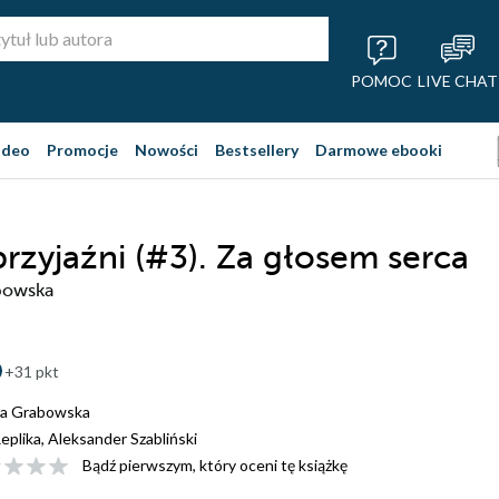
POMOC
LIVE CHAT
ideo
Promocje
Nowości
Bestsellery
Darmowe ebooki
przyjaźni (#3). Za głosem serca
bowska
+31 pkt
na Grabowska
eplika, Aleksander Szabliński
Bądź pierwszym, który oceni tę książkę