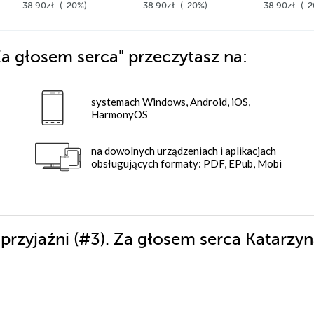
38.90zł
(-20%)
38.90zł
(-20%)
38.90zł
(-2
 Za głosem serca"
przeczytasz na:
systemach Windows, Android, iOS,
HarmonyOS
na dowolnych urządzeniach i aplikacjach
obsługujących formaty: PDF, EPub, Mobi
 przyjaźni (#3). Za głosem serca Katarzy