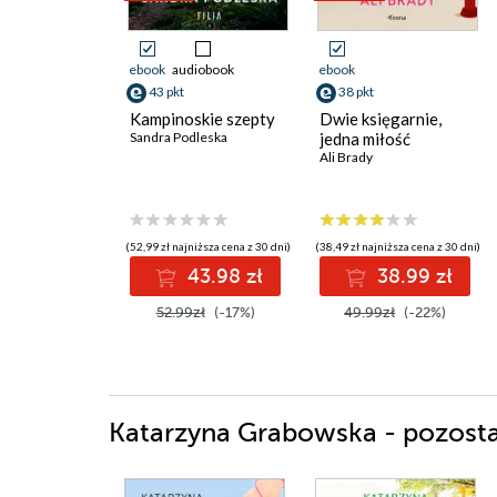
ebook
audiobook
ebook
43 pkt
38 pkt
Kampinoskie szepty
Dwie księgarnie,
Sandra Podleska
jedna miłość
Ali Brady
(52,99 zł najniższa cena z 30 dni)
(38,49 zł najniższa cena z 30 dni)
43.98 zł
38.99 zł
52.99zł
(-17%)
49.99zł
(-22%)
Katarzyna Grabowska - pozostał