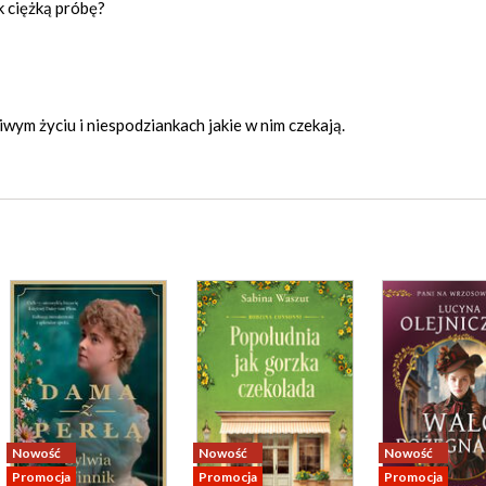
k ciężką próbę?
ziwym życiu i niespodziankach jakie w nim czekają.
Nowość
Nowość
Nowość
Promocja
Promocja
Promocja