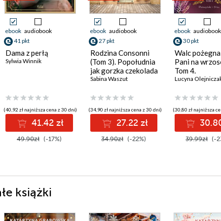
ebook
audiobook
ebook
audiobook
ebook
audiobook
41 pkt
27 pkt
30 pkt
Dama z perłą
Rodzina Consonni
Walc pożegnal
Sylwia Winnik
(Tom 3). Popołudnia
Pani na wrzos
jak gorzka czekolada
Tom 4.
Sabina Waszut
Lucyna Olejnicza
(40,92 zł najniższa cena z 30 dni)
(34,90 zł najniższa cena z 30 dni)
(30,80 zł najniższa ce
41.42 zł
27.22 zł
30.80
49.90zł
(-17%)
34.90zł
(-22%)
39.99zł
(-2
e książki