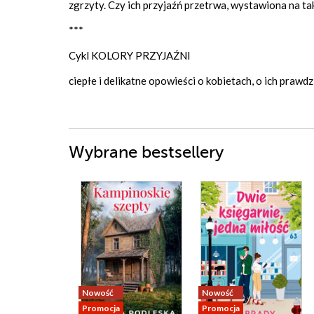
zgrzyty. Czy ich przyjaźń przetrwa, wystawiona na ta
***
Cykl KOLORY PRZYJAŹNI
ciepłe i delikatne opowieści o kobietach, o ich prawd
Wybrane bestsellery
Nowość
Nowość
Promocja
Promocja