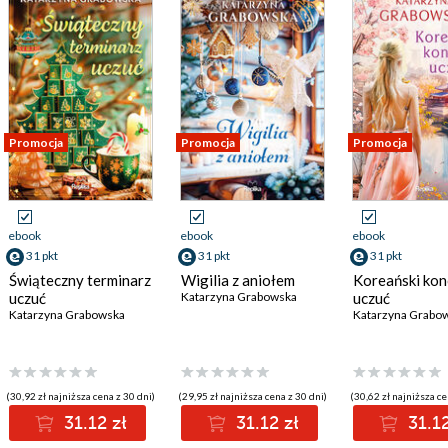
Promocja
Promocja
Promocja
ebook
ebook
ebook
31 pkt
31 pkt
31 pkt
Świąteczny terminarz
Wigilia z aniołem
Koreański kon
uczuć
Katarzyna Grabowska
uczuć
Katarzyna Grabowska
Katarzyna Grabo
(30,92 zł najniższa cena z 30 dni)
(29,95 zł najniższa cena z 30 dni)
(30,62 zł najniższa ce
31.12 zł
31.12 zł
31.12