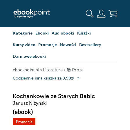
Kategorie
Ebooki
Audiobooki
Książki
Kursy video
Promocje
Nowości
Bestsellery
Darmowe ebooki
ebookpoint.pl
»
Literatura
»
📚 Proza
Codziennie inna książka za 9,90zł
Kochankowie ze Starych Babic
Janusz Niżyński
(ebook)
Promocja