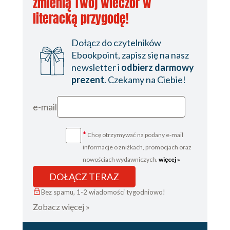
zmienią Twój wieczór w
literacką przygodę!
Dołącz do czytelników
Ebookpoint, zapisz się na nasz
newsletter i
odbierz darmowy
prezent
. Czekamy na Ciebie!
e-mail
*
Chcę otrzymywać na podany e-mail
informacje o zniżkach, promocjach oraz
nowościach wydawniczych.
więcej »
DOŁĄCZ TERAZ
Bez spamu, 1-2 wiadomości tygodniowo!
Zobacz więcej »