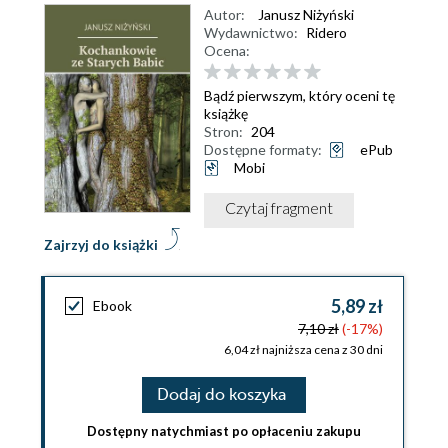
Autor:
Janusz Niżyński
Wydawnictwo:
Ridero
Ocena:
Bądź pierwszym, który oceni tę
książkę
Stron:
204
Dostępne formaty:
ePub
Mobi
Czytaj fragment
Zajrzyj do książki
5,89 zł
Ebook
7,10 zł
(-17%)
6,04 zł najniższa cena z 30 dni
Dodaj do koszyka
Dostępny natychmiast po opłaceniu zakupu