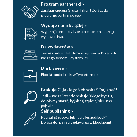
Program partnerski »
Zarabiaj więcej z Grupą Helion! Dołącz do
programu partnerskiego.
Wydaj z nami książkę »
Wypełnij formularz i zostań autorem naszego
wydawnictwa.
Da wydawców »
Jesteś średnim lub dużym wydawcą? Dołącz do
naszego systemu dystrybucji!
Dla biznesu »
Ebooki i audiobooki w Twojej firmie.
Brakuje Ci jakiegoś ebooka? Daj znać!
Jeśli w naszej ofercie brakuje jakiegoś tytulu,
dołożymy starań, by jak najszybciej się u nas
pojawił.
Self publishing »
Napisałeś ebooka lub nagrałeś audibook?
Dołącz do nas i sprzedawaj go w Ebookpoint!