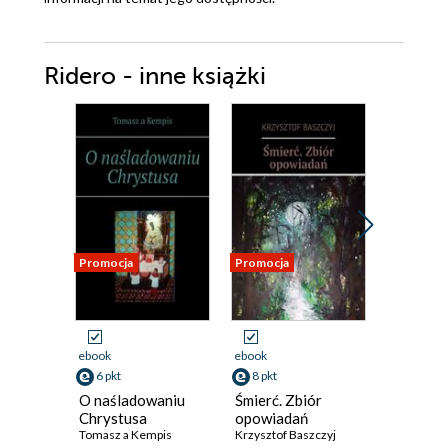
Ridero - inne książki
Promocja
Promocja
Promocja
ebook
ebook
ebook
6 pkt
8 pkt
8 pkt
O naśladowaniu
Śmierć. Zbiór
Domek. 
Chrystusa
opowiadań
poezji
Tomasz a Kempis
Krzysztof Baszczyj
Krzysztof 