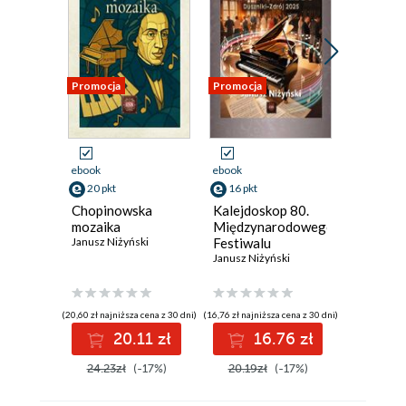
Promocja
Promocja
Promocja
ebook
ebook
ebook
20 pkt
16 pkt
16 pkt
Chopinowska
Kalejdoskop 80.
Odnalez
mozaika
Międzynarodowego
Janusz Niż
Janusz Niżyński
Festiwalu
Chopinowskiego
Janusz Niżyński
w Dusznikach-
Zdroju
(20,60 zł najniższa cena z 30 dni)
(16,76 zł najniższa cena z 30 dni)
(17,16 zł najni
20.11 zł
16.76 zł
1
24.23zł
(-17%)
20.19zł
(-17%)
20.19z