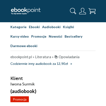
Kategorie
Ebooki
Audiobooki
Książki
Kursy video
Promocje
Nowości
Bestsellery
Darmowe ebooki
ebookpoint.pl
»
Literatura
»
📚 Opowiadania
Codziennie inny audiobook za 12,90zł
Klient
Iwona Surmik
(audiobook)
Promocja