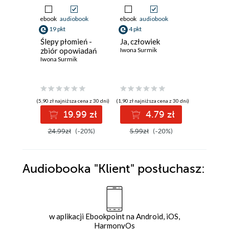
ebook
audiobook
ebook
audiobook
ebook
aud
19 pkt
4 pkt
6 pkt
Ślepy płomień -
Ja, człowiek
Siewca ś
zbiór opowiadań
Iwona Surmik
Iwona Sur
Iwona Surmik
(5,90 zł najniższa cena z 30 dni)
(1,90 zł najniższa cena z 30 dni)
(1,90 zł najniż
19.99 zł
4.79 zł
6
24.99zł
(-20%)
5.99zł
(-20%)
7.99zł
Audiobooka
"Klient"
posłuchasz:
w aplikacji Ebookpoint na Android, iOS,
HarmonyOs