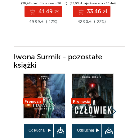
(38,49 zł najniższa cena z 30 dni)
(33,03 zł najniższa cena z 30 dni)
(36,58 zł najni
41.49 zł
33.46 zł
3
49.99zł
(-17%)
42.90zł
(-22%)
46.90z
Iwona Surmik - pozostałe
książki
Promocja
Promocja
Promocja
Odsłuchaj
Odsłuchaj
Odsłuch