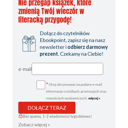
Nie przegap książek, które
zmienią Twój wieczór w
literacką przygodę!
Dołącz do czytelników
Ebookpoint, zapisz się na nasz
newsletter i
odbierz darmowy
prezent
. Czekamy na Ciebie!
e-mail
*
Chcę otrzymywać na podany e-mail
informacje o zniżkach, promocjach oraz
nowościach wydawniczych.
więcej »
DOŁĄCZ TERAZ
Bez spamu, 1-2 wiadomości tygodniowo!
Zobacz więcej »