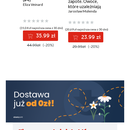
zapote. Owoce,
Eliza Veinard
Mumink
które uzależniają
Tove Jans
smakiem
Jarosław Molenda
(31,04 zł najniższa cena z 30 dni)
(7,58 zł najniż
(20,69 zł najniższa cena z 30 dni)
35.99 zł
7
23.99 zł
44.99zł
(-20%)
9.99zł
29.99zł
(-20%)