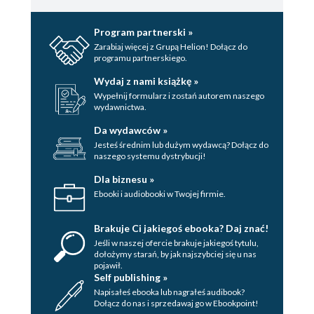
Program partnerski »
Zarabiaj więcej z Grupą Helion! Dołącz do
programu partnerskiego.
Wydaj z nami książkę »
Wypełnij formularz i zostań autorem naszego
wydawnictwa.
Da wydawców »
Jesteś średnim lub dużym wydawcą? Dołącz do
naszego systemu dystrybucji!
Dla biznesu »
Ebooki i audiobooki w Twojej firmie.
Brakuje Ci jakiegoś ebooka? Daj znać!
Jeśli w naszej ofercie brakuje jakiegoś tytulu,
dołożymy starań, by jak najszybciej się u nas
pojawił.
Self publishing »
Napisałeś ebooka lub nagrałeś audibook?
Dołącz do nas i sprzedawaj go w Ebookpoint!