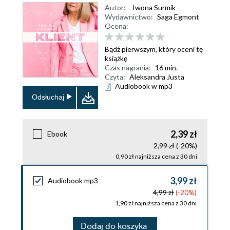
Autor:
Iwona Surmik
Wydawnictwo:
Saga Egmont
Ocena:
Bądź pierwszym, który oceni tę
książkę
Czas nagrania:
16 min.
Czyta:
Aleksandra Justa
Audiobook w mp3
Odsłuchaj
2,39 zł
Ebook
2,99 zł
(-20%)
0,90 zł najniższa cena z 30 dni
3,99 zł
Audiobook mp3
4,99 zł
(-20%)
1,90 zł najniższa cena z 30 dni
Dodaj do koszyka