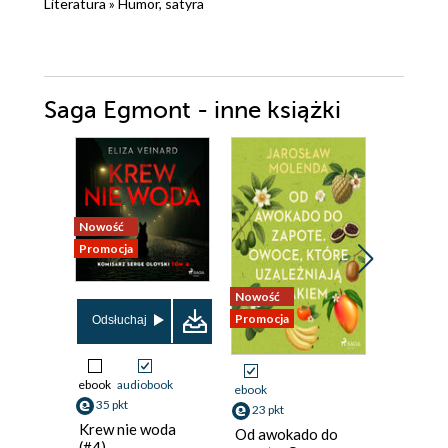
Literatura
»
Humor, satyra
Saga Egmont - inne książki
Nowość
Promocja
Promocja
Nowość
Promocja
Odsłuchaj
Odsłuch
ebook
audiobook
audiobook
ebook
35 pkt
7 pkt
23 pkt
Krew nie woda
Muminki
Od awokado do
(#4)
Przygod