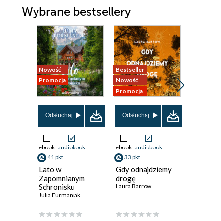
Wybrane bestsellery
Nowość
Bestseller
Nowość
Promocja
Nowość
Promocja
Promocja
Odsłuchaj
Odsłuchaj
Odsłuch
ebook
audiobook
ebook
audiobook
ebook
aud
41 pkt
33 pkt
36 pkt
Lato w
Gdy odnajdziemy
Grzechy
Zapomnianym
drogę
Ewa Lange
Schronisku
Laura Barrow
Julia Furmaniak