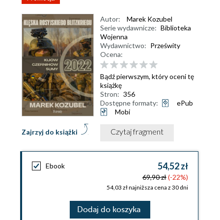
Autor:
Marek Kozubel
Serie wydawnicze:
Biblioteka
Wojenna
Wydawnictwo:
Prześwity
Ocena:
Bądź pierwszym, który oceni tę
książkę
Stron:
356
Dostępne formaty:
ePub
Mobi
Czytaj fragment
Zajrzyj do książki
54,52 zł
Ebook
69,90 zł
(-22%)
54,03 zł najniższa cena z 30 dni
Dodaj do koszyka