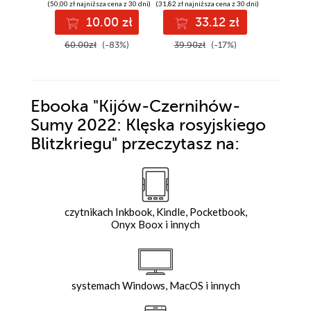
(50,00 zł najniższa cena z 30 dni)
(31,82 zł najniższa cena z 30 dni)
(40,90 zł najni
10.00 zł
33.12 zł
40
60.00zł
(-83%)
39.90zł
(-17%)
49.00z
Ebooka
"Kijów-Czernihów-
Sumy 2022: Klęska rosyjskiego
Blitzkriegu"
przeczytasz na:
czytnikach Inkbook, Kindle, Pocketbook,
Onyx Boox i innych
systemach Windows, MacOS i innych