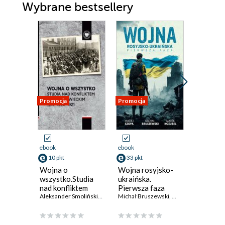
Wybrane bestsellery
Promocja
Promocja
Promocja
ebook
ebook
ebook
10 pkt
33 pkt
40 pkt
Wojna o
Wojna rosyjsko-
Wiek Hi
wszystko.Studia
ukraińska.
1
nad konfliktem
Pierwsza faza
Leon Degr
polsko-sowieckim
Aleksander Smoliński
,
Przemysław Benken
Michał Bruszewski
,
Marek Kozubel
,
Maciej Szopa
,
Marek
1919-1920-1921