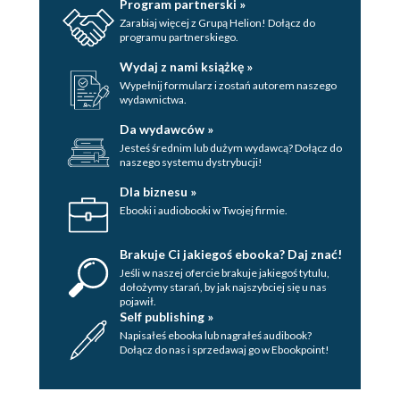
Program partnerski »
podkijowskich miejscowościach
Zarabiaj więcej z Grupą Helion! Dołącz do
8.3. Fiasko negocjacji stambulskich
programu partnerskiego.
Zakończenie
Wydaj z nami książkę »
Aneks
Wypełnij formularz i zostań autorem naszego
wydawnictwa.
Bibliografia
Da wydawców »
Jesteś średnim lub dużym wydawcą? Dołącz do
naszego systemu dystrybucji!
Dla biznesu »
Ebooki i audiobooki w Twojej firmie.
Brakuje Ci jakiegoś ebooka? Daj znać!
Jeśli w naszej ofercie brakuje jakiegoś tytulu,
dołożymy starań, by jak najszybciej się u nas
pojawił.
Self publishing »
Napisałeś ebooka lub nagrałeś audibook?
Dołącz do nas i sprzedawaj go w Ebookpoint!