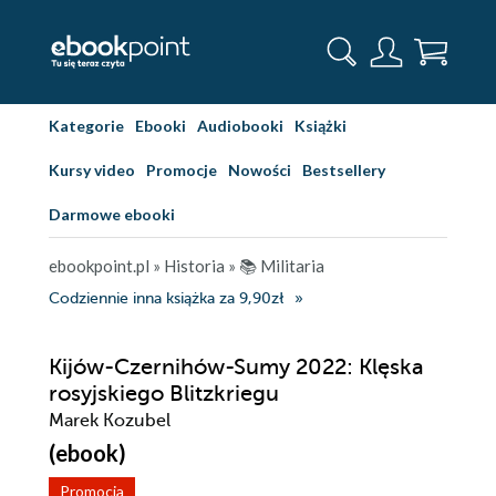
Kategorie
Ebooki
Audiobooki
Książki
Kursy video
Promocje
Nowości
Bestsellery
Darmowe ebooki
ebookpoint.pl
»
Historia
»
📚 Militaria
Codziennie inna książka za 9,90zł
Kijów-Czernihów-Sumy 2022: Klęska
rosyjskiego Blitzkriegu
Marek Kozubel
(ebook)
Promocja