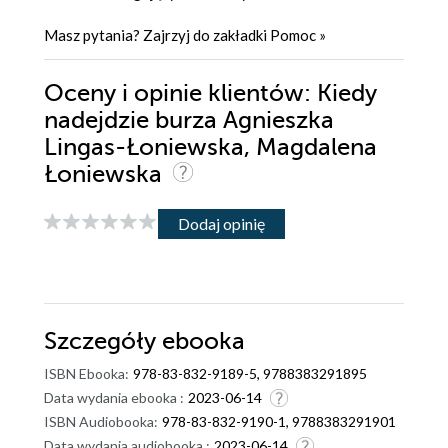
Masz pytania? Zajrzyj do zakładki
Pomoc
»
Oceny i opinie klientów: Kiedy
nadejdzie burza Agnieszka
Lingas-Łoniewska, Magdalena
Łoniewska
Dodaj opinię
Szczegóły
ebooka
ISBN Ebooka:
978-83-832-9189-5, 9788383291895
Data wydania ebooka :
2023-06-14
ISBN Audiobooka:
978-83-832-9190-1, 9788383291901
Data wydania audiobooka :
2023-06-14