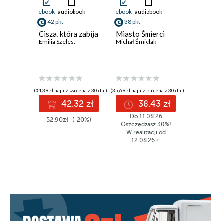
ebook
audiobook
ebook
audiobook
ebook
aud
42 pkt
38 pkt
29 pkt
Cisza, która zabija
Miasto Śmierci
Pod Skr
Emilia Szelest
Michał Śmielak
Anioła
Hanna Skr
(34,39 zł najniższa cena z 30 dni)
(35,69 zł najniższa cena z 30 dni)
(32,43 zł najni
42.32 zł
38.43 zł
2
Do 11.08.26
52.90zł
(-20%)
49.90z
Oszczędzasz 30%!
W realizacji od
12.08.26 r.