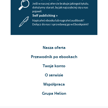
Jeśli w naszej ofercie brakuje jakiegoś tytulu,
dołożymy starań, by jak najszybciej się u nas
pojawił.
Self publishing »
Napisałeś ebooka lub nagrałeś audibook?
Dołącz do nas i sprzedawaj go w Ebookpoint!
Nasza oferta
Przewodnik po ebookach
Twoje konto
O serwisie
Współpraca
Grupa Helion