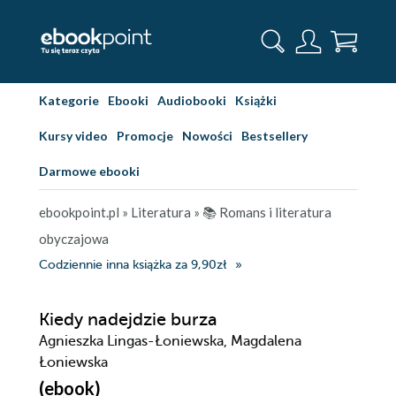
Kategorie
Ebooki
Audiobooki
Książki
Kursy video
Promocje
Nowości
Bestsellery
Darmowe ebooki
ebookpoint.pl
»
Literatura
»
📚 Romans i literatura
obyczajowa
Codziennie inna książka za 9,90zł
Kiedy nadejdzie burza
Agnieszka Lingas-Łoniewska, Magdalena
Łoniewska
(ebook)