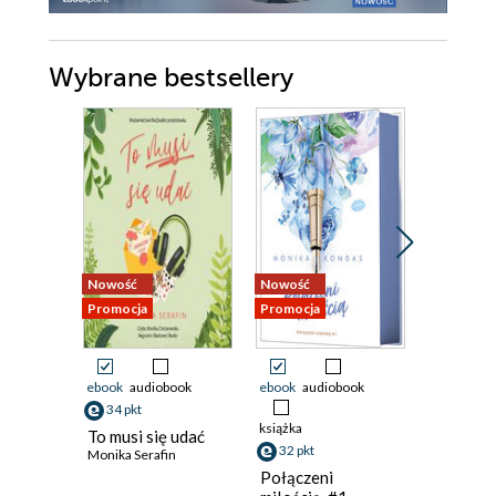
Wybrane bestsellery
Nowość
Nowość
Nowość
Promocja
Promocja
Promocja
ebook
audiobook
ebook
audiobook
ebook
34 pkt
38 pkt
książka
To musi się udać
Dwie ksi
32 pkt
Monika Serafin
jedna mi
Ali Brady
Połączeni