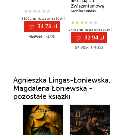
miłością. #1.
Związani umową
Monika Kondas
(33,52 zł najniższa cena z 30 dni)
(38,49 zł najni
34.78 zł
3
(27,45 zł najniższa cena z 30 dni)
41.90zł
(-17%)
49.99z
32.94 zł
54.90zł
(-40%)
Agnieszka Lingas-Łoniewska,
Magdalena Łoniewska -
pozostałe książki