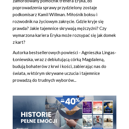
zamordowany pomocnik trenera Eryka, do
poprowadzenia sprawy przydzielony zostaje
podkomisarz Kamil Willman. Miłośnik boksu i
rozwodnik na życiowym zakręcie. Gdzie kryje się
prawda? Jakie tajemnice skrywają mężczyźni? Czy
wymarzona kariera Eryka może rozsypać się jak domek
z kart?
Autorka bestsellerowych powieści - Agnieszka Lingas-
Łoniewska, wraz z debiutującą córką Magdaleną,
budują bohaterów z krwi i kości, zabierając nas do
świata, w którym skrywane uczucia i tajemnice
prowadzą do trudnych wyborów...