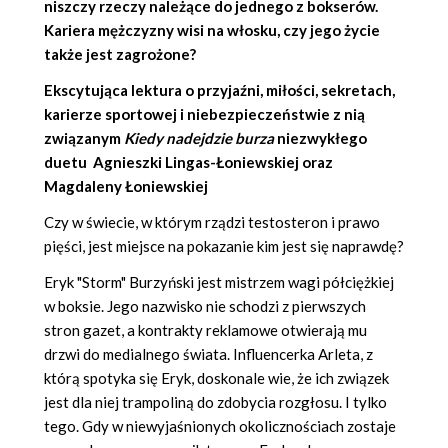
niszczy rzeczy należące do jednego z bokserów.
Kariera mężczyzny wisi na włosku, czy jego życie
także jest zagrożone?
Ekscytująca lektura o przyjaźni, miłości, sekretach,
karierze sportowej i niebezpieczeństwie z nią
związanym
Kiedy nadejdzie burza
niezwykłego
duetu A
gnieszki Lingas-Łoniewskiej
oraz
Magdaleny Łoniewskiej
Czy w świecie, w którym rządzi testosteron i prawo
pięści, jest miejsce na pokazanie kim jest się naprawdę?
Eryk "Storm" Burzyński jest mistrzem wagi półciężkiej
w boksie. Jego nazwisko nie schodzi z pierwszych
stron gazet, a kontrakty reklamowe otwierają mu
drzwi do medialnego świata. Influencerka Arleta, z
którą spotyka się Eryk, doskonale wie, że ich związek
jest dla niej trampoliną do zdobycia rozgłosu. I tylko
tego. Gdy w niewyjaśnionych okolicznościach zostaje