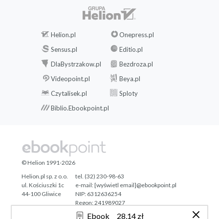
Helion.pl
Onepress.pl
Sensus.pl
Editio.pl
DlaBystrzakow.pl
Bezdroza.pl
Videopoint.pl
Beya.pl
Czytalisek.pl
Sploty
Biblio.Ebookpoint.pl
© Helion 1991-2026
Helion.pl sp. z o.o.
tel. (32) 230-98-63
ul. Kościuszki 1c
e-mail:
[wyświetl email]@ebookpoint.pl
44-100 Gliwice
NIP: 6312636254
Regon: 241989027
Ebook
28,14 zł
Designed with ♥ by
Tonik.pl