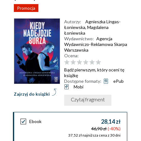
Promocja
Autorzy:
Agnieszka Lingas-
Łoniewska
,
Magdalena
Łoniewska
Wydawnictwo:
Agencja
Wydawniczo-Reklamowa Skarpa
Warszawska
Ocena:
Bądź pierwszym, który oceni tę
książkę
Dostępne formaty:
ePub
Mobi
Zajrzyj do książki
Czytaj fragment
28,14 zł
Ebook
46,90 zł
(-40%)
37,52 zł najniższa cena z 30 dni