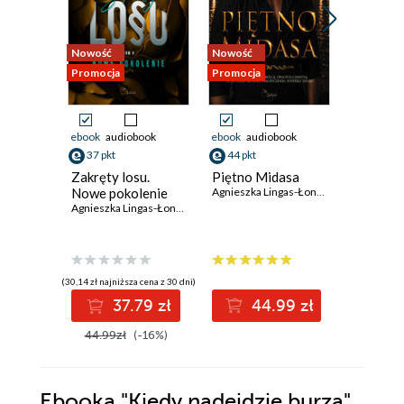
Nowość
Nowość
Promocja
Promocja
ebook
audiobook
ebook
audiobook
ebook
aud
37 pkt
44 pkt
41 pkt
Zakręty losu.
Piętno Midasa
Siła wyb
Nowe pokolenie
Agnieszka Lingas-Łoniewska
Agnieszka Lingas-Łoniewska
(30,14 zł najniższa cena z 30 dni)
37.79 zł
44.99 zł
Niedo
44.99zł
(-16%)
Ebooka
"Kiedy nadejdzie burza"