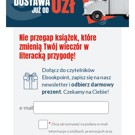
Nie przegap książek, które
zmienią Twój wieczór w
literacką przygodę!
Dołącz do czytelników
Ebookpoint, zapisz się na nasz
newsletter i
odbierz darmowy
prezent
. Czekamy na Ciebie!
e-mail
*
Chcę otrzymywać na podany e-mail
informacje o zniżkach, promocjach oraz