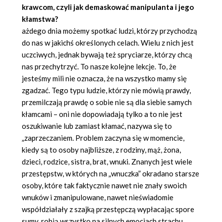
krawcom, czyli jak demaskować manipulanta i jego
kłamstwa?
ażdego dnia możemy spotkać ludzi, którzy przychodzą
do nas w jakichś określonych celach. Wielu z nich jest
uczciwych, jednak bywają też spryciarze, którzy chcą
nas przechytrzyć. To nasze kolejne lekcje. To, że
jesteśmy mili nie oznacza, że na wszystko mamy się
zgadzać. Tego typu ludzie, którzy nie mówią prawdy,
przemilczają prawdę o sobie nie są dla siebie samych
kłamcami – oni nie dopowiadają tylko a to nie jest
oszukiwanie lub zamiast kłamać, nazywa się to
„zaprzeczaniem. Problem zaczyna się w momencie,
kiedy są to osoby najbliższe, z rodziny, mąż, żona,
dzieci, rodzice, sistra, brat, wnuki. Znanych jest wiele
przestępstw, w których na „wnuczka” okradano starsze
osoby, które tak faktycznie nawet nie znały swoich
wnuków i zmanipulowane, nawet nieświadomie
współdziałały z szajką przestępczą wypłacając spore
sumy, robią wszystko na silnych emocjach strachu,