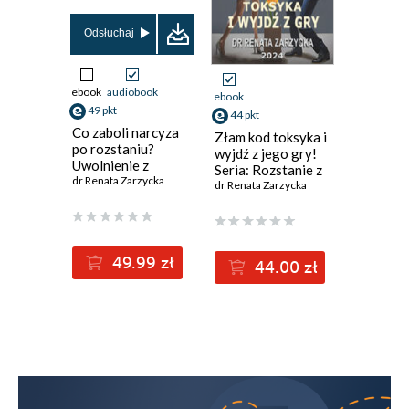
Odsłuchaj
Odsłuch
ebook
audiobook
audiobook
ebook
49 pkt
52 pkt
44 pkt
Co zaboli narcyza
Złam kod
Złam kod toksyka i
po rozstaniu?
wyjdź z g
wyjdź z jego gry!
Uwolnienie z
Rozstani
Seria: Rozstanie z
pułapki toksyka.
dr Renata Zarzycka
Narcyze
dr Renata 
narcyzem
dr Renata Zarzycka
Rozstanie z
narcyzem 3
49.99 zł
5
44.00 zł