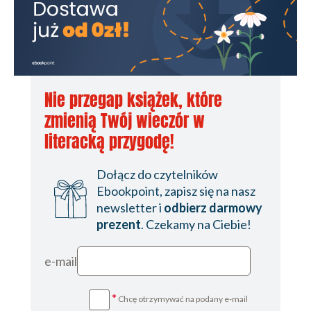
Nie przegap książek, które
zmienią Twój wieczór w
literacką przygodę!
Dołącz do czytelników
Ebookpoint, zapisz się na nasz
newsletter i
odbierz darmowy
prezent
. Czekamy na Ciebie!
e-mail
*
Chcę otrzymywać na podany e-mail