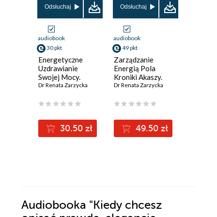
Odsłuchaj
Odsłuchaj
Odsłuch
audiobook
audiobook
audiobook
30 pkt
49 pkt
38 pkt
Energetyczne
Zarządzanie
MAGNEZ
Uzdrawianie
Energią Pola
pierwias
Swojej Mocy.
Kroniki Akaszy.
jego tajn
Kronika Akaszy
Dr Renata Zarzycka
Kwantowa Moc
Dr Renata Zarzycka
Uniwers
Dr Renata 
Wtajemniczenie.
Uzdrawiania.
kontrole
cz.8
Księga 2
organiz
człowiek
szerokie
30.50 zł
49.50 zł
3
Audiobooka
"Kiedy chcesz