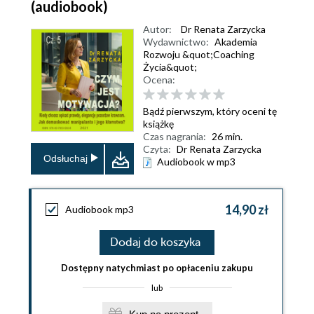
(audiobook)
Autor:
Dr Renata Zarzycka
Wydawnictwo:
Akademia
Rozwoju &quot;Coaching
Życia&quot;
Ocena:
Bądź pierwszym, który oceni tę
książkę
Czas nagrania:
26 min.
Czyta:
Dr Renata Zarzycka
Odsłuchaj
Audiobook w mp3
14,90 zł
Audiobook mp3
Dodaj do koszyka
Dostępny natychmiast po opłaceniu zakupu
lub