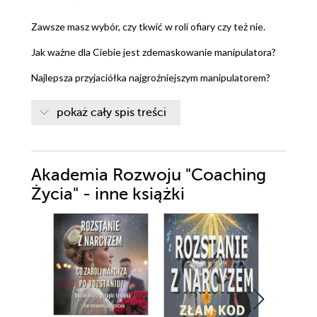
Zawsze masz wybór, czy tkwić w roli ofiary czy też nie.
Jak ważne dla Ciebie jest zdemaskowanie manipulatora?
Najlepsza przyjaciółka najgroźniejszym manipulatorem?
Jak to możliwe?
pokaż cały spis treści
Dostrzeż człowieka w człowieku i wejdź w jego buty.
Mam prawdo do… !
Akademia Rozwoju "Coaching
Czy trudne sytuacje mogą być wyzwaniem motywującym
Życia" - inne książki
do rozwoju?