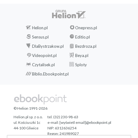
Helion.pl
Onepress.pl
Sensus.pl
Editio.pl
DlaBystrzakow.pl
Bezdroza.pl
Videopoint.pl
Beya.pl
Czytalisek.pl
Sploty
Biblio.Ebookpoint.pl
© Helion 1991-2026
Helion.pl sp. z o.o.
tel. (32) 230-98-63
ul. Kościuszki 1c
e-mail:
[wyświetl email]@ebookpoint.pl
44-100 Gliwice
NIP: 6312636254
Regon: 241989027