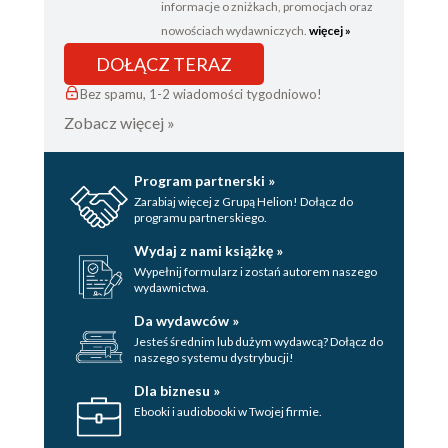
informacje o zniżkach, promocjach oraz
nowościach wydawniczych.
więcej »
DOŁĄCZ TERAZ
Bez spamu, 1-2 wiadomości tygodniowo!
Zobacz więcej »
Program partnerski »
Zarabiaj więcej z Grupą Helion! Dołącz do
programu partnerskiego.
Wydaj z nami książkę »
Wypełnij formularz i zostań autorem naszego
wydawnictwa.
Da wydawców »
Jesteś średnim lub dużym wydawcą? Dołącz do
naszego systemu dystrybucji!
Dla biznesu »
Ebooki i audiobooki w Twojej firmie.