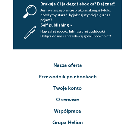
Brakuje Ci jakiegoś ebooka? Daj znać!
Jeśli w naszej ofercie brakuje jakiegoś tytulu,
dołożymy starań, by jak najszybciej się u nas
pojawił.
Self publishing »
Napisałeś ebooka lub nagrałeś audibook?
Dołącz do nas i sprzedawaj go w Ebookpoint!
Nasza oferta
Przewodnik po ebookach
Twoje konto
O serwisie
Współpraca
Grupa Helion