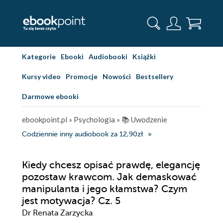
Kategorie
Ebooki
Audiobooki
Książki
Kursy video
Promocje
Nowości
Bestsellery
Darmowe ebooki
ebookpoint.pl
»
Psychologia
»
📚 Uwodzenie
Codziennie inny audiobook za 12,90zł
Kiedy chcesz opisać prawdę, elegancję
pozostaw krawcom. Jak demaskować
manipulanta i jego kłamstwa? Czym
jest motywacja? Cz. 5
Dr Renata Zarzycka