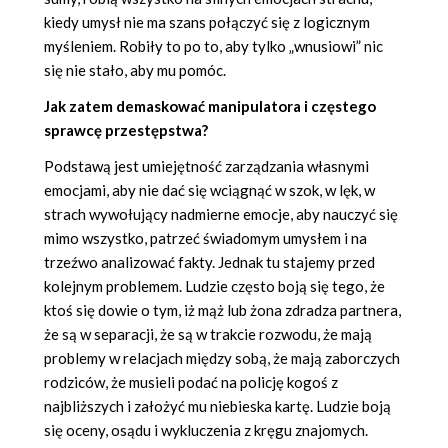
kiedy umysł nie ma szans połączyć się z logicznym
myśleniem. Robiły to po to, aby tylko „wnusiowi” nic
się nie stało, aby mu pomóc.
Jak zatem demaskować manipulatora i częstego
sprawcę przestępstwa?
Podstawą jest umiejętność zarządzania własnymi
emocjami, aby nie dać się wciągnąć w szok, w lęk, w
strach wywołujący nadmierne emocje, aby nauczyć się
mimo wszystko, patrzeć świadomym umysłem i na
trzeźwo analizować fakty. Jednak tu stajemy przed
kolejnym problemem. Ludzie często boją się tego, że
ktoś się dowie o tym, iż mąż lub żona zdradza partnera,
że są w separacji, że są w trakcie rozwodu, że mają
problemy w relacjach między sobą, że mają zaborczych
rodziców, że musieli podać na policję kogoś z
najbliższych i założyć mu niebieska kartę. Ludzie boją
się oceny, osądu i wykluczenia z kręgu znajomych.