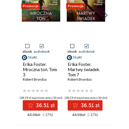
Promocja
Promocja
Promocja
ebook
audiobook
ebook
audiobook
ebook
aud
36 pkt
36 pkt
36 pkt
Erika Foster.
Erika Foster.
Erika Fo
Mroczna toń. Tom
Martwy świadek.
Nocny st
3
Tom 7
2
Robert Bryndza
Robert Bryndza
Robert Br
(28,59 zł najniższa cena z 30 dni)
(28,59 zł najniższa cena z 30 dni)
(28,59 zł najni
36.51 zł
36.51 zł
3
43.98zł
(-17%)
43.98zł
(-17%)
43.98z