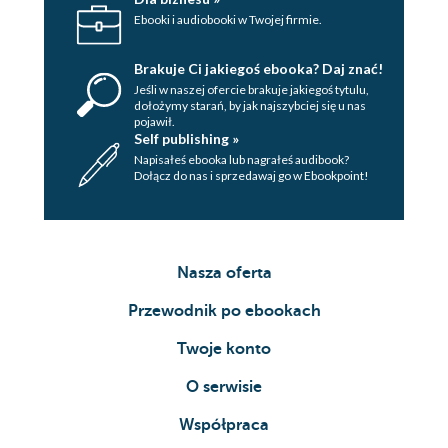
Ebooki i audiobooki w Twojej firmie.
Brakuje Ci jakiegoś ebooka? Daj znać!
Jeśli w naszej ofercie brakuje jakiegoś tytulu,
dołożymy starań, by jak najszybciej się u nas
pojawił.
Self publishing »
Napisałeś ebooka lub nagrałeś audibook?
Dołącz do nas i sprzedawaj go w Ebookpoint!
Nasza oferta
Przewodnik po ebookach
Twoje konto
O serwisie
Współpraca