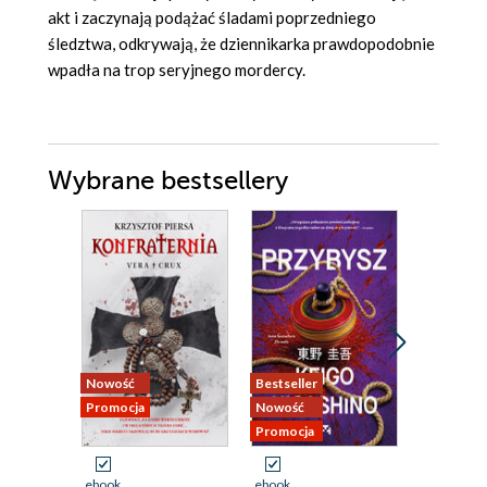
akt i zaczynają podążać śladami poprzedniego
śledztwa, odkrywają, że dziennikarka prawdopodobnie
wpadła na trop seryjnego mordercy.
Wybrane bestsellery
Nowość
Promocja
Nowość
Bestseller
Promocja
Nowość
Odsłuch
Promocja
ebook
aud
ebook
ebook