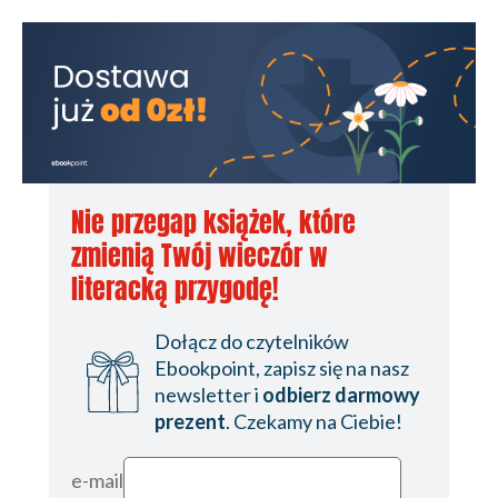
Nie przegap książek, które
zmienią Twój wieczór w
literacką przygodę!
Dołącz do czytelników
Ebookpoint, zapisz się na nasz
newsletter i
odbierz darmowy
prezent
. Czekamy na Ciebie!
e-mail