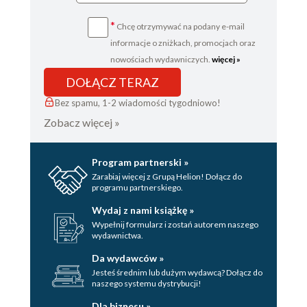
*
Chcę otrzymywać na podany e-mail
informacje o zniżkach, promocjach oraz
nowościach wydawniczych.
więcej »
DOŁĄCZ TERAZ
Bez spamu, 1-2 wiadomości tygodniowo!
Zobacz więcej »
Program partnerski »
Zarabiaj więcej z Grupą Helion! Dołącz do
programu partnerskiego.
Wydaj z nami książkę »
Wypełnij formularz i zostań autorem naszego
wydawnictwa.
Da wydawców »
Jesteś średnim lub dużym wydawcą? Dołącz do
naszego systemu dystrybucji!
Dla biznesu »