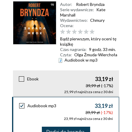
Autor:
Robert Bryndza
Serie wydawnicze:
Kate
Marshall
Wydawnictwo:
Chmury
Ocena:
Bądź pierwszym, który oceni tę
książkę
Czas nagrania:
9 godz. 33 min.
Czyta:
Olga Żmuda-Wierchoła
Audiobook w mp3
33,19 zł
Ebook
39,99 zł
(-17%)
25,99 zł najniższa cena z 30 dni
33,19 zł
Audiobook mp3
39,99 zł
(-17%)
23,99 zł najniższa cena z 30 dni
Dodaj do koszyka