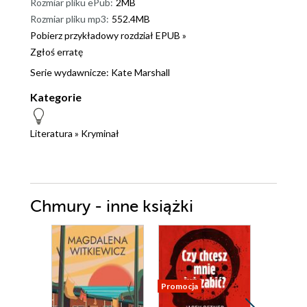
Rozmiar pliku ePub:
2MB
Rozmiar pliku mp3:
552.4MB
Pobierz przykładowy rozdział EPUB »
Zgłoś erratę
Serie wydawnicze:
Kate Marshall
Kategorie
Literatura
»
Kryminał
Chmury - inne książki
Promocja
Nowość
Promocja