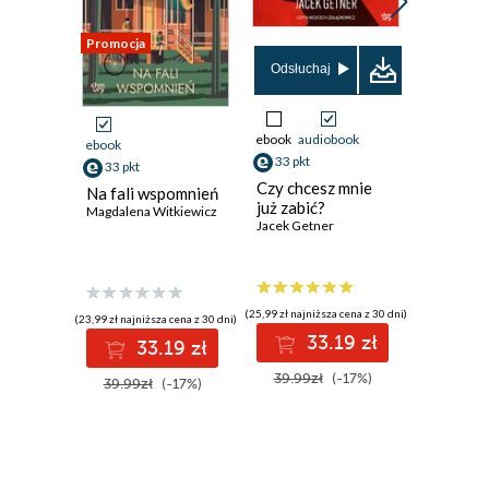
Promocja
Odsłuchaj
ebook
audiobook
ebook
aud
ebook
33 pkt
29 pkt
33 pkt
Czy chcesz mnie
Pamięta
Na fali wspomnień
już zabić?
lato
Magdalena Witkiewicz
Jacek Getner
Bogna Zie
(25,99 zł najniższa cena z 30 dni)
(26,99 zł najni
(23,99 zł najniższa cena z 30 dni)
33.19 zł
2
33.19 zł
39.99zł
(-17%)
35.99z
39.99zł
(-17%)