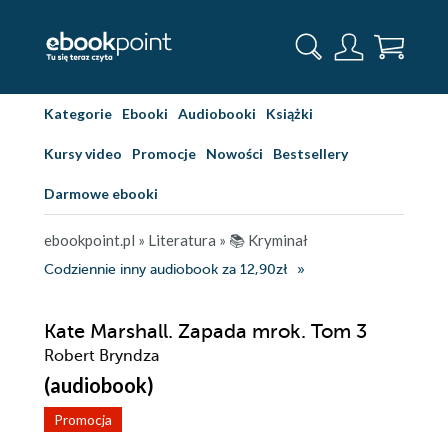
Kategorie
Ebooki
Audiobooki
Książki
Kursy video
Promocje
Nowości
Bestsellery
Darmowe ebooki
ebookpoint.pl
»
Literatura
»
📚 Kryminał
Codziennie inny audiobook za 12,90zł
Kate Marshall. Zapada mrok. Tom 3
Robert Bryndza
(audiobook)
Promocja