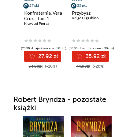
35 pkt
27 pkt
35 pkt
Krew ni
Konfraternia. Vera
Przybysz
(#4)
Crux - tom 1
Keigo Higashino
Eliza Vein
Krzyztof Piersa
(31,04 zł najni
(23,38 zł najniższa cena z 30 dni)
(30,08 zł najniższa cena z 30 dni)
3
27.92 zł
35.92 zł
44.99z
34.90zł
(-20%)
44.90zł
(-20%)
Robert Bryndza - pozostałe
książki