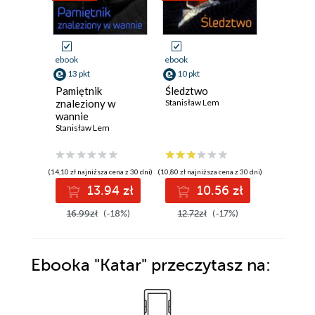
ebook
ebook
ebook
13 pkt
10 pkt
14 pkt
Pamiętnik
Śledztwo
Opowieś
znaleziony w
Stanisław Lem
pilocie P
wannie
Stanisław
Stanisław Lem
(14,10 zł najniższa cena z 30 dni)
(10,80 zł najniższa cena z 30 dni)
(14,44 zł najni
13.94 zł
10.56 zł
1
16.99zł
(-18%)
12.72zł
(-17%)
16.99z
Ebooka
"Katar"
przeczytasz na: