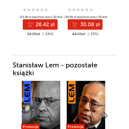
(23,38 zł najniższa cena z 30 dni)
(30,08 zł najniższa cena z 30 dni)
(17,24 zł najni
26.42 zł
30.08 zł
1
34.90zł
(-24%)
44.90zł
(-33%)
24.99z
Stanisław Lem - pozostałe
książki
Promocja
Promocja
Promocja