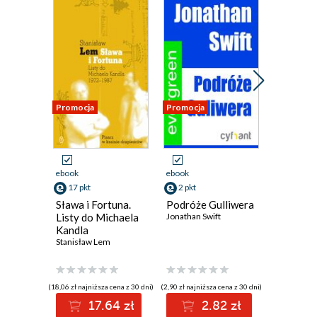
Promocja
Promocja
Promocja
ebook
ebook
ebook
17 pkt
2 pkt
17 pkt
Sława i Fortuna.
Podróże Gulliwera
Tako rz
Listy do Michaela
Jonathan Swift
Stanisław
Kandla
Stanisław Lem
(18,06 zł najniższa cena z 30 dni)
(2,90 zł najniższa cena z 30 dni)
(18,06 zł najni
17.64 zł
2.82 zł
1