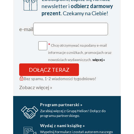
newsletter i
odbierz darmowy
prezent
. Czekamy na Ciebie!
e-mail
*
Chcę otrzymywać na podany e-mail
informacje o zniżkach, promocjach oraz
nowościach wydawniczych.
więcej »
DOŁĄCZ TERAZ
Bez spamu, 1-2 wiadomości tygodniowo!
Zobacz więcej »
Program partnerski »
Zarabiaj więcej z Grupą Helion! Dołącz do
programu partnerskiego.
Wydaj z nami książkę »
Wypełnij formularz i zostań autorem naszego