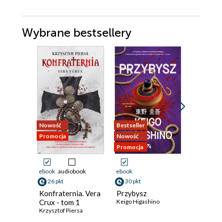
Wybrane bestsellery
Nowość
Bestseller
Nowość
Promocja
Nowość
Promocja
Promocja
ebook
audiobook
ebook
ebook
aud
26 pkt
30 pkt
19 pkt
Konfraternia. Vera
Przybysz
Krew ni
Crux - tom 1
Keigo Higashino
(#4)
Krzysztof Piersa
Eliza Vein