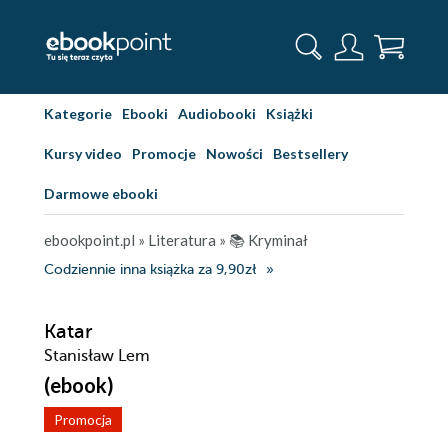
Kategorie
Ebooki
Audiobooki
Książki
Kursy video
Promocje
Nowości
Bestsellery
Darmowe ebooki
ebookpoint.pl
»
Literatura
»
📚 Kryminał
Codziennie inna książka za 9,90zł
Katar
Stanisław Lem
(ebook)
Promocja