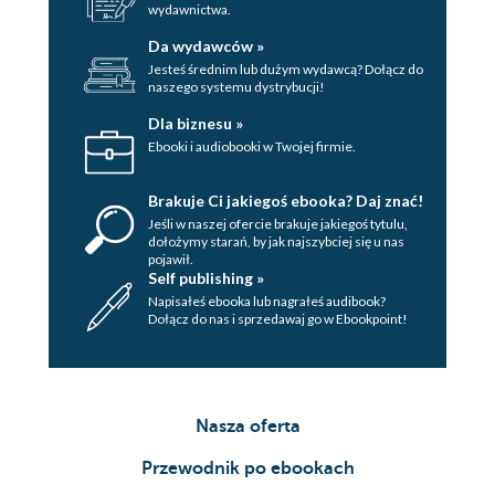
wydawnictwa.
Da wydawców »
Jesteś średnim lub dużym wydawcą? Dołącz do
naszego systemu dystrybucji!
Dla biznesu »
Ebooki i audiobooki w Twojej firmie.
Brakuje Ci jakiegoś ebooka? Daj znać!
Jeśli w naszej ofercie brakuje jakiegoś tytulu,
dołożymy starań, by jak najszybciej się u nas
pojawił.
Self publishing »
Napisałeś ebooka lub nagrałeś audibook?
Dołącz do nas i sprzedawaj go w Ebookpoint!
Nasza oferta
Przewodnik po ebookach