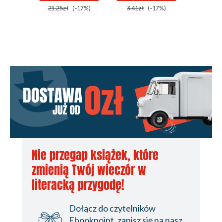
21.25zł
(-17%)
3.41zł
(-17%)
21.25z
Nie przegap książek, które
zmienią Twój wieczór w
literacką przygodę!
Dołącz do czytelników
Ebookpoint, zapisz się na nasz