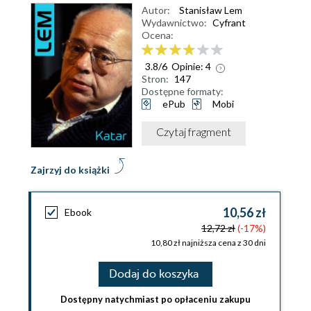
Autor:
Stanisław Lem
Wydawnictwo:
Cyfrant
Ocena:
3.8
/
6
Opinie:
4
Stron:
147
Dostępne formaty:
ePub
Mobi
Czytaj fragment
Zajrzyj do książki
10,56 zł
Ebook
12,72 zł
(-17%)
10,80 zł najniższa cena z 30 dni
Dodaj do koszyka
Dostępny natychmiast po opłaceniu zakupu