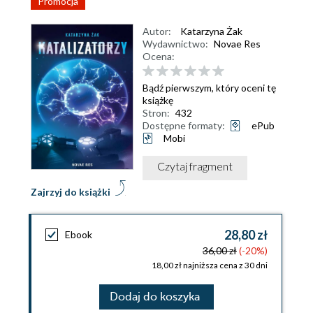
Promocja
Autor:
Katarzyna Żak
Wydawnictwo:
Novae Res
Ocena:
Bądź pierwszym, który oceni tę
książkę
Stron:
432
Dostępne formaty:
ePub
Mobi
Czytaj fragment
Zajrzyj do książki
28,80 zł
Ebook
36,00 zł
(-20%)
18,00 zł najniższa cena z 30 dni
Dodaj do koszyka