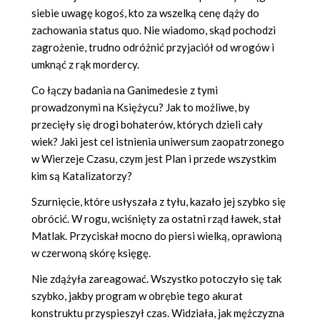
siebie uwagę kogoś, kto za wszelką cenę dąży do
zachowania status quo. Nie wiadomo, skąd pochodzi
zagrożenie, trudno odróżnić przyjaciół od wrogów i
umknąć z rąk mordercy.
Co łączy badania na Ganimedesie z tymi
prowadzonymi na Księżycu? Jak to możliwe, by
przecięły się drogi bohaterów, których dzieli cały
wiek? Jaki jest cel istnienia uniwersum zaopatrzonego
w Wierzeje Czasu, czym jest Plan i przede wszystkim
kim są Katalizatorzy?
Szurnięcie, które usłyszała z tyłu, kazało jej szybko się
obrócić. W rogu, wciśnięty za ostatni rząd ławek, stał
Matlak. Przyciskał mocno do piersi wielką, oprawioną
w czerwoną skórę księgę.
Nie zdążyła zareagować. Wszystko potoczyło się tak
szybko, jakby program w obrębie tego akurat
konstruktu przyspieszył czas. Widziała, jak mężczyzna