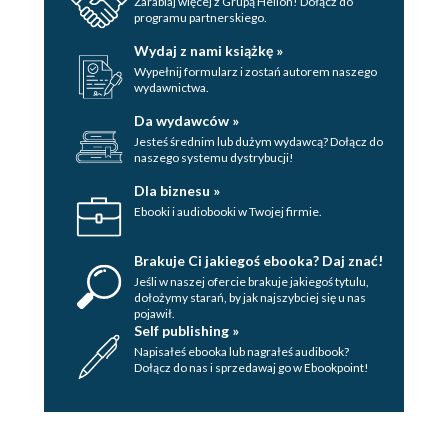
Zarabiaj więcej z Grupą Helion! Dołącz do
programu partnerskiego.
Wydaj z nami książkę »
Wypełnij formularz i zostań autorem naszego
wydawnictwa.
Da wydawców »
Jesteś średnim lub dużym wydawcą? Dołącz do
naszego systemu dystrybucji!
Dla biznesu »
Ebooki i audiobooki w Twojej firmie.
Brakuje Ci jakiegoś ebooka? Daj znać!
Jeśli w naszej ofercie brakuje jakiegoś tytulu,
dołożymy starań, by jak najszybciej się u nas
pojawił.
Self publishing »
Napisałeś ebooka lub nagrałeś audibook?
Dołącz do nas i sprzedawaj go w Ebookpoint!