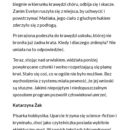
biegnie w kierunku krawędzi chóru, odbija się i skacze.
Zanim Evelyn ruszyła się z miejsca, by uchwycić i
powstrzymać Matlaka, jego ciało z głuchym hukiem
zderzyło się z podłogą.
Przerażona podeszła do krawędzi uskoku, której nie
broniła już żadna krata. Kiedy i dlaczego zniknęła? Nie
umiała na to odpowiedzieć.
Teraz, stojąc nad urwiskiem, widziała poniżej
powykręcane członki i wolno rozpełzającą się plamę
krwi. Stało się coś, co w ogóle nie było możliwe. Bez
wychodzenia z systemu miała pewność, że jej wnioski
są słuszne. Jakimś niepojętym i niedopuszczalnym
sposobem program pozwolił człowiekowi umrzeć.
Katarzyna Żak
Pisarka hobbystka. Uparcie trzyma się science-fiction i
kryminału, choć jako czytelniczka posiada wybitnie
eklektyczny gust. W swoich tekstach lubi wędrować