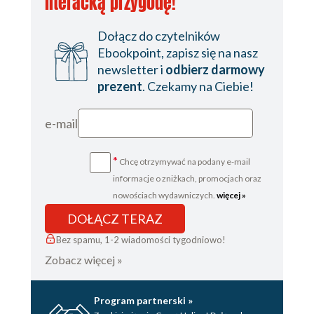
literacką przygodę!
Dołącz do czytelników
Ebookpoint, zapisz się na nasz
newsletter i
odbierz darmowy
prezent
. Czekamy na Ciebie!
e-mail
*
Chcę otrzymywać na podany e-mail
informacje o zniżkach, promocjach oraz
nowościach wydawniczych.
więcej »
DOŁĄCZ TERAZ
Bez spamu, 1-2 wiadomości tygodniowo!
Zobacz więcej »
Program partnerski »