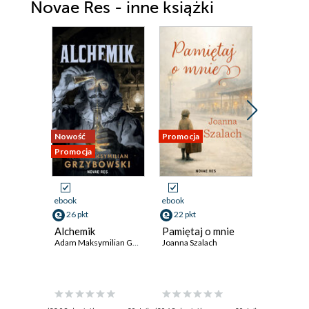
Novae Res - inne książki
Nowość
Promocja
Promocja
Promocja
ebook
ebook
ebook
26 pkt
22 pkt
43 pkt
Alchemik
Pamiętaj o mnie
Zrozumie
Adam Maksymilian Grzybowski
Joanna Szalach
Jak dzia
niesamo
mózg? cz
James Chm