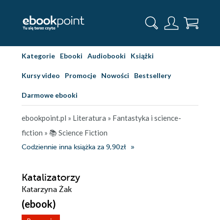
Kategorie
Ebooki
Audiobooki
Książki
Kursy video
Promocje
Nowości
Bestsellery
Darmowe ebooki
ebookpoint.pl
»
Literatura
»
Fantastyka i science-
fiction
»
📚 Science Fiction
Codziennie inna książka za 9,90zł
Katalizatorzy
Katarzyna Żak
(ebook)