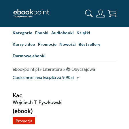
Kategorie
Ebooki
Audiobooki
Książki
Kursy video
Promocje
Nowości
Bestsellery
Darmowe ebooki
ebookpoint.pl
»
Literatura
»
📚 Obyczajowa
Codziennie inna książka za 9,90zł
Kac
Wojciech T. Pyszkowski
(ebook)
Promocja