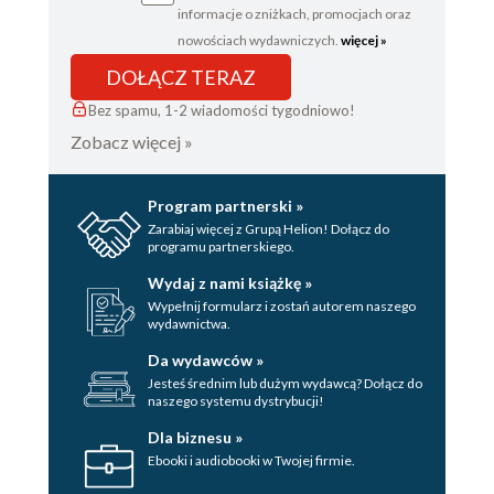
informacje o zniżkach, promocjach oraz
nowościach wydawniczych.
więcej »
DOŁĄCZ TERAZ
Bez spamu, 1-2 wiadomości tygodniowo!
Zobacz więcej »
Program partnerski »
Zarabiaj więcej z Grupą Helion! Dołącz do
programu partnerskiego.
Wydaj z nami książkę »
Wypełnij formularz i zostań autorem naszego
wydawnictwa.
Da wydawców »
Jesteś średnim lub dużym wydawcą? Dołącz do
naszego systemu dystrybucji!
Dla biznesu »
Ebooki i audiobooki w Twojej firmie.