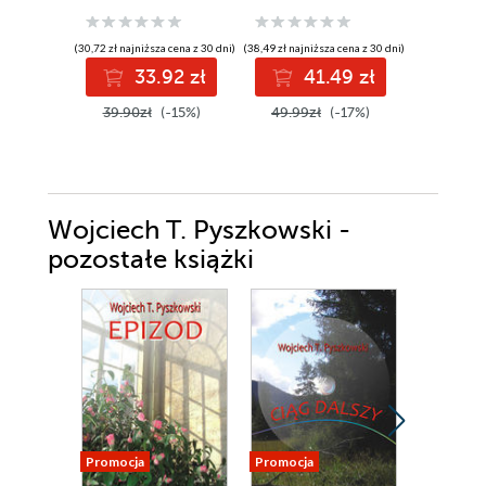
(30,72 zł najniższa cena z 30 dni)
(38,49 zł najniższa cena z 30 dni)
(33,03 zł najni
33.92 zł
41.49 zł
3
39.90zł
(-15%)
49.99zł
(-17%)
42.90z
Wojciech T. Pyszkowski -
pozostałe książki
Promocja
Promocja
Promocja