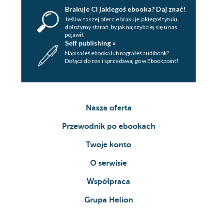
Brakuje Ci jakiegoś ebooka? Daj znać!
Jeśli w naszej ofercie brakuje jakiegoś tytulu,
dołożymy starań, by jak najszybciej się u nas
pojawił.
Self publishing »
Napisałeś ebooka lub nagrałeś audibook?
Dołącz do nas i sprzedawaj go w Ebookpoint!
Nasza oferta
Przewodnik po ebookach
Twoje konto
O serwisie
Współpraca
Grupa Helion