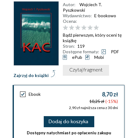
Autor:
Wojciech T.
Pyszkowski
Wydawnictwo:
E-bookowo
Ocena:
Bądź pierwszym, który oceni tę
książkę
Stron:
119
Dostępne formaty:
PDF
ePub
Mobi
Czytaj fragment
Zajrzyj do książki
8,70 zł
Ebook
10,25 zł
(-15%)
2,90 zł najniższa cena z 30 dni
Dodaj do koszyka
Dostępny natychmiast po opłaceniu zakupu