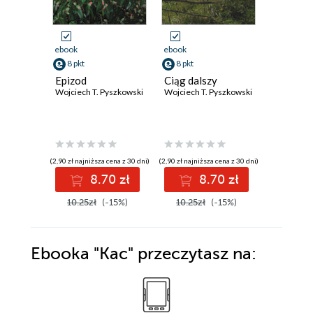
ebook
ebook
ebook
8 pkt
8 pkt
21 pkt
Epizod
Ciąg dalszy
Notatki
Wojciech T. Pyszkowski
Wojciech T. Pyszkowski
Niesekr
dziennik
siedemdz
Wojciech 
(2,90 zł najniższa cena z 30 dni)
(2,90 zł najniższa cena z 30 dni)
(20,74 zł najni
8.70 zł
8.70 zł
2
10.25zł
(-15%)
10.25zł
(-15%)
30.00z
Ebooka
"Kac"
przeczytasz na: