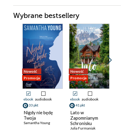
Wybrane bestsellery
Nowość
Nowość
Bestseller
Promocja
Promocja
Nowość
Promocja
ebook
audiobook
ebook
audiobook
ebook
aud
33 pkt
41 pkt
33 pkt
Nigdy nie będę
Lato w
Gdy odn
Twoja
Zapomnianym
drogę
Samantha Young
Schronisku
Laura Bar
Julia Furmaniak