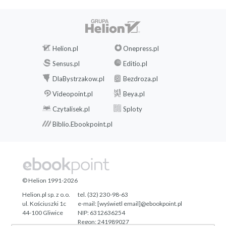
Helion.pl
Onepress.pl
Sensus.pl
Editio.pl
DlaBystrzakow.pl
Bezdroza.pl
Videopoint.pl
Beya.pl
Czytalisek.pl
Sploty
Biblio.Ebookpoint.pl
© Helion 1991-2026
Helion.pl sp. z o.o.
tel. (32) 230-98-63
ul. Kościuszki 1c
e-mail:
[wyświetl email]@ebookpoint.pl
44-100 Gliwice
NIP: 6312636254
Regon: 241989027