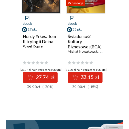
Promocja
Promocja
ebook
ebook
ebook
27 pkt
33 pkt
5 pkt
Hordy Yrkes. Tom
Świadomość
Oczytan
II trylogii Deina
Kultury
2026
Paweł Kopijer
Biznesowej (BCA)
Polska vs.
Michał Nowakowski
,
Małgorzata Grudz
Uzbekistan
(28,04 zł najniższa cena z 30 dni)
(39,00 zł najniższa cena z 30 dni)
(6,00 zł najniż
27.74 zł
33.15 zł
5
39.90zł
(-30%)
39.00zł
(-15%)
6.00zł