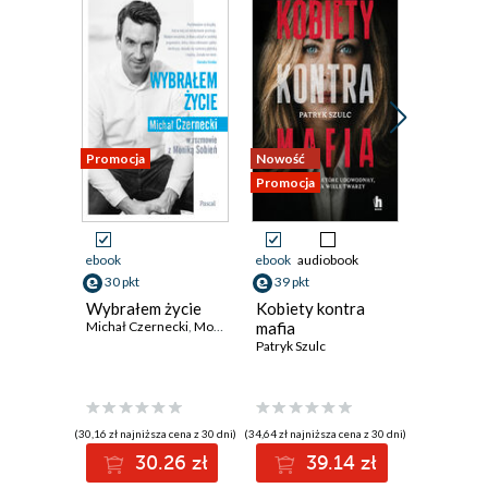
Promocja
Nowość
Nowość
Promocja
Promocja
ebook
ebook
audiobook
ebook
30 pkt
39 pkt
34 pkt
Wybrałem życie
Kobiety kontra
Jak naka
Michał Czernecki
,
Monika Sobień
mafia
Historia 
Patryk Szulc
przyszło
zywnosc
Vaclav Smi
(30,16 zł najniższa cena z 30 dni)
(34,64 zł najniższa cena z 30 dni)
(33,10 zł najni
30.26 zł
39.14 zł
3