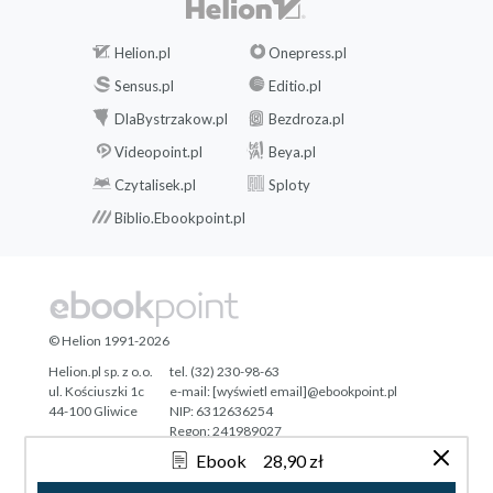
Helion.pl
Onepress.pl
Sensus.pl
Editio.pl
DlaBystrzakow.pl
Bezdroza.pl
Videopoint.pl
Beya.pl
Czytalisek.pl
Sploty
Biblio.Ebookpoint.pl
© Helion 1991-2026
Helion.pl sp. z o.o.
tel. (32) 230-98-63
ul. Kościuszki 1c
e-mail:
[wyświetl email]@ebookpoint.pl
44-100 Gliwice
NIP: 6312636254
Regon: 241989027
Ebook
28,90 zł
Designed with ♥ by
Tonik.pl