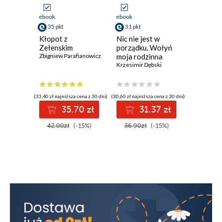
ebook
ebook
ebook
35 pkt
31 pkt
31 pkt
Kłopot z
Nic nie jest w
Polska n
Zełenskim
porządku. Wołyń
Zbigniew P
Zbigniew Parafianowicz
moja rodzinna
historia
Krzesimir Dębski
(33,40 zł najniższa cena z 30 dni)
(30,60 zł najniższa cena z 30 dni)
(29,75 zł najni
35.70 zł
31.37 zł
3
42.00zł
(-15%)
36.90zł
(-15%)
36.90z