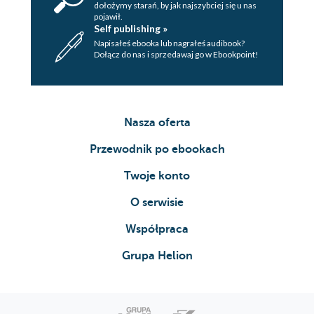
dołożymy starań, by jak najszybciej się u nas
pojawił.
Self publishing »
Napisałeś ebooka lub nagrałeś audibook?
Dołącz do nas i sprzedawaj go w Ebookpoint!
Nasza oferta
Przewodnik po ebookach
Twoje konto
O serwisie
Współpraca
Grupa Helion