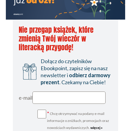
Nie przegap książek, które
zmienią Twój wieczór w
literacką przygodę!
Dołącz do czytelników
Ebookpoint, zapisz się na nasz
newsletter i
odbierz darmowy
prezent
. Czekamy na Ciebie!
e-mail
*
Chcę otrzymywać na podany e-mail
informacje o zniżkach, promocjach oraz
nowościach wydawniczych.
więcej »