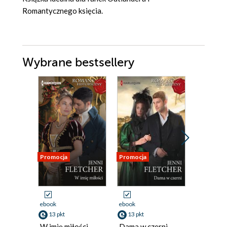
Romantycznego księcia.
Wybrane bestsellery
Promocja
Promocja
Promocja
ebook
ebook
ebook
13 pkt
13 pkt
13 pkt
W imię miłości
Dama w czerni
Kłopotl