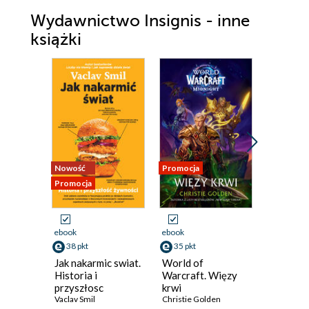
Wydawnictwo Insignis - inne
książki
Nowość
Promocja
Promocja
Promocja
ebook
ebook
ebook
aud
38 pkt
35 pkt
35 pkt
Jak nakarmic swiat.
World of
Level Up
Historia i
Warcraft. Więzy
Level Up
przyszłosc
krwi
Dan Sugra
zywnosci
Vaclav Smil
Christie Golden