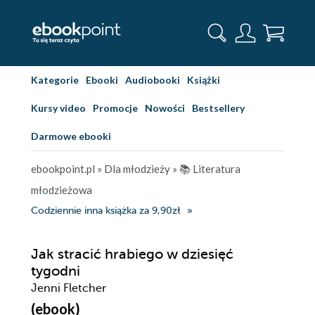
Kategorie
Ebooki
Audiobooki
Książki
Kursy video
Promocje
Nowości
Bestsellery
Darmowe ebooki
ebookpoint.pl
»
Dla młodzieży
»
📚 Literatura
młodzieżowa
Codziennie inna książka za 9,90zł
Jak stracić hrabiego w dziesięć
tygodni
Jenni Fletcher
(ebook)