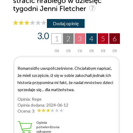
stracić hrabiego w dziesięć
tygodni Jenni Fletcher
Dodaj opinię
3.0
1
2
3
4
5
6
(0)
(0)
(1)
(0)
(0)
(0)
Romansidło uwspółcześnione. Chciałabym napisać,
że mieli szczęście, iż się w sobie zakochali jednak ich
historia przypomina mi fakt, że nadal mnóstwo dzieci
sprzedaje się... dla małżeństwa.
Opinia: Rege
Opinia dodana: 2024-06-12
Ocena: 3
Opinia
potwierdzona
zakupem