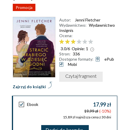
Promocja
Autor:
Jenni Fletcher
Wydawnictwo:
Wydawnictwo
Insignis
Ocena:
3.0
/
6
Opinie:
1
Stron:
336
Dostępne formaty:
ePub
Mobi
Czytaj fragment
Zajrzyj do książki
17,99 zł
Ebook
19,99 zł
(-10%)
15,89 zł najniższa cena z 30 dni