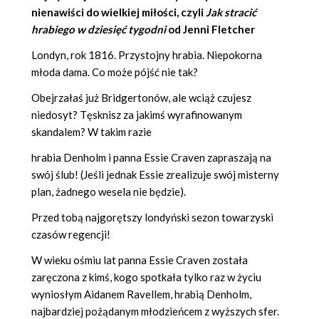
nienawiści do wielkiej miłości, czyli
Jak stracić
hrabiego w dziesięć tygodni
od
Jenni Fletcher
Londyn, rok 1816. Przystojny hrabia. Niepokorna
młoda dama. Co może pójść nie tak?
Obejrzałaś już Bridgertonów, ale wciąż czujesz
niedosyt? Tęsknisz za jakimś wyrafinowanym
skandalem? W takim razie
hrabia Denholm i panna Essie Craven zapraszają na
swój ślub! (Jeśli jednak Essie zrealizuje swój misterny
plan, żadnego wesela nie będzie).
Przed tobą najgorętszy londyński sezon towarzyski
czasów regencji!
W wieku ośmiu lat panna Essie Craven została
zaręczona z kimś, kogo spotkała tylko raz w życiu
wyniosłym Aidanem Ravellem, hrabią Denholm,
najbardziej pożądanym młodzieńcem z wyższych sfer.