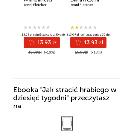
Jenni Fletcher
Jenni Fletcher
dziedzi
Jenni Flet
(13,09 zł najniższa cena z 30 dni)
(13,09 zł najniższa cena z 30 dni)
(13,49 zł najni
13.93 zł
13.93 zł
1
16.99zł
(-18%)
16.99zł
(-18%)
16.99z
Ebooka
"Jak stracić hrabiego w
dziesięć tygodni"
przeczytasz
na: