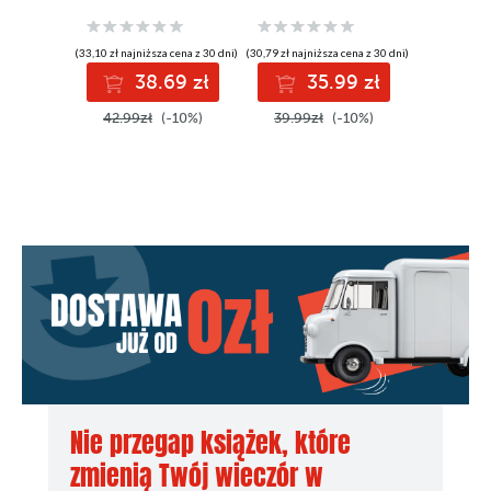
(33,10 zł najniższa cena z 30 dni)
(30,79 zł najniższa cena z 30 dni)
(30,79 zł najni
38.69 zł
35.99 zł
3
42.99zł
(-10%)
39.99zł
(-10%)
39.99z
Nie przegap książek, które
zmienią Twój wieczór w