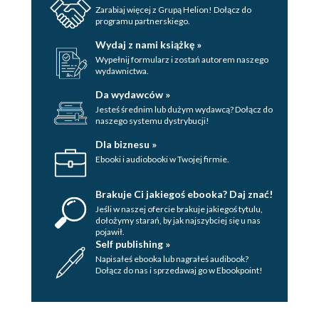
Zarabiaj więcej z Grupą Helion! Dołącz do
programu partnerskiego.
Wydaj z nami książkę »
Wypełnij formularz i zostań autorem naszego
wydawnictwa.
Da wydawców »
Jesteś średnim lub dużym wydawcą? Dołącz do
naszego systemu dystrybucji!
Dla biznesu »
Ebooki i audiobooki w Twojej firmie.
Brakuje Ci jakiegoś ebooka? Daj znać!
Jeśli w naszej ofercie brakuje jakiegoś tytulu,
dołożymy starań, by jak najszybciej się u nas
pojawił.
Self publishing »
Napisałeś ebooka lub nagrałeś audibook?
Dołącz do nas i sprzedawaj go w Ebookpoint!