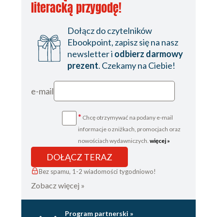
literacką przygodę!
Dołącz do czytelników
Ebookpoint, zapisz się na nasz
newsletter i
odbierz darmowy
prezent
. Czekamy na Ciebie!
e-mail
*
Chcę otrzymywać na podany e-mail
informacje o zniżkach, promocjach oraz
nowościach wydawniczych.
więcej »
DOŁĄCZ TERAZ
Bez spamu, 1-2 wiadomości tygodniowo!
Zobacz więcej »
Program partnerski »