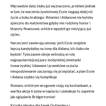
Wprawdzie datę ślubu już wyznaczono, problem jednak
w tym, że marzenia żywiołowej Essie sięgają dalej niż
życie u boku hrabiego. Również i Aidanowi nie byłoby
spieszno do małżeństwa gdyby nie rodzinny honor i
kłopoty finansowe, w które wpędził go nieżyjący już
ojciec.
Narzeczeni zawierają umowę: jeśli Essie znajdzie
lepszą kandydatkę na żonę dla Aidana, ich ślubu nie
będzie! Tymczasem oboje wchodzą w rolę
najpopularniejszej pary londyńskiej śmietanki
towarzyskiej. Udawane i prawdziwe uczucia
niespodziewanie zaczynają się przeplatać, a plan Essie
i Aidana szybko się komplikuje
Romans, w którym wrogowie stają się kochankami, a
wartka akcja trzyma w napięciu i zaskakuje to zupełnie
jak oglądanie Bridgertonów!
Książka idealna dla fanek Outlandera i