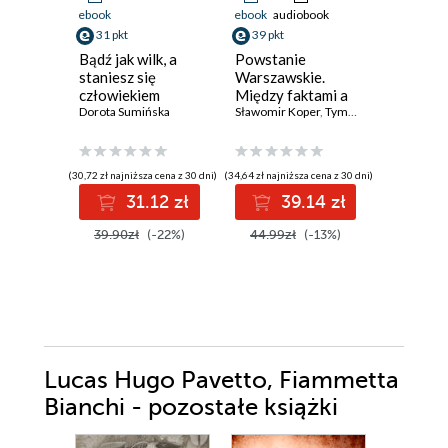
ebook
ebook
audiobook
ebook
31 pkt
39 pkt
34 pkt
Bądź jak wilk, a
Powstanie
Jak naka
staniesz się
Warszawskie.
Historia 
człowiekiem
Między faktami a
przyszło
Dorota Sumińska
legendą
Sławomir Koper
,
Tymoteusz Pawłowski
zywnosc
Vaclav Smi
(30,72 zł najniższa cena z 30 dni)
(34,64 zł najniższa cena z 30 dni)
(33,10 zł najni
31.12 zł
39.14 zł
3
39.90zł
(-22%)
44.99zł
(-13%)
42.99z
Lucas Hugo Pavetto, Fiammetta
Bianchi - pozostałe książki