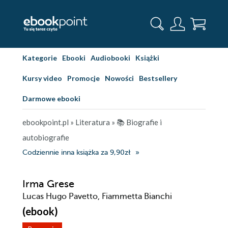
Kategorie
Ebooki
Audiobooki
Książki
Kursy video
Promocje
Nowości
Bestsellery
Darmowe ebooki
ebookpoint.pl
»
Literatura
»
📚 Biografie i
autobiografie
Codziennie inna książka za 9,90zł
Irma Grese
Lucas Hugo Pavetto, Fiammetta Bianchi
(ebook)