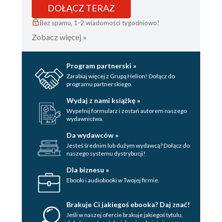
DOŁĄCZ TERAZ
Bez spamu, 1-2 wiadomości tygodniowo!
Zobacz więcej »
Program partnerski »
Zarabiaj więcej z Grupą Helion! Dołącz do
programu partnerskiego.
Wydaj z nami książkę »
Wypełnij formularz i zostań autorem naszego
wydawnictwa.
Da wydawców »
Jesteś średnim lub dużym wydawcą? Dołącz do
naszego systemu dystrybucji!
Dla biznesu »
Ebooki i audiobooki w Twojej firmie.
Brakuje Ci jakiegoś ebooka? Daj znać!
Jeśli w naszej ofercie brakuje jakiegoś tytulu,