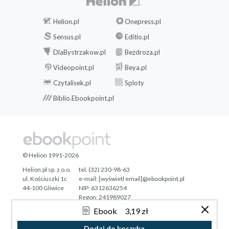
Helion.pl
Onepress.pl
Sensus.pl
Editio.pl
DlaBystrzakow.pl
Bezdroza.pl
Videopoint.pl
Beya.pl
Czytalisek.pl
Sploty
Biblio.Ebookpoint.pl
© Helion 1991-2026
Helion.pl sp. z o.o.
tel. (32) 230-98-63
ul. Kościuszki 1c
e-mail:
[wyświetl email]@ebookpoint.pl
44-100 Gliwice
NIP: 6312636254
Regon: 241989027
Ebook
3,19 zł
Designed with ♥ by
Tonik.pl
Dodaj do koszyka