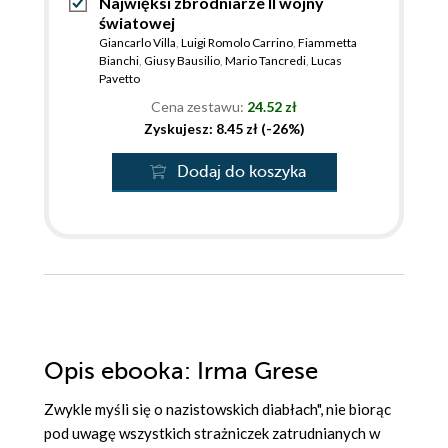
Najwięksi zbrodniarze II wojny
światowej
Giancarlo Villa
,
Luigi Romolo Carrino
,
Fiammetta
Bianchi
,
Giusy Bausilio
,
Mario Tancredi
,
Lucas
Pavetto
Cena zestawu:
24.52 zł
Zyskujesz: 8.45 zł (-26%)
Dodaj do koszyka
Opis
ebooka
: Irma Grese
Zwykle myśli się o nazistowskich diabłach", nie biorąc
pod uwagę wszystkich strażniczek zatrudnianych w