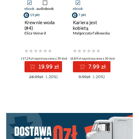
ebook
audiobook
ebook
ebook
19 pkt
7 pkt
23 pkt
Krew nie woda
Kariera jest
Od awok
(#4)
kobietą
zapote.
Eliza Veinard
Małgorzata Falkowska
które uz
smakiem
Jarosław 
(17,24 zł najniższa cena z 30 dni)
(6,89 zł najniższa cena z 30 dni)
(20,69 zł najni
19.99 zł
7.99 zł
2
24.99zł
(-20%)
9.99zł
(-20%)
29.99z