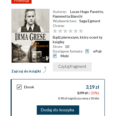
Promocja
Autorzy:
Lucas Hugo Pavetto
,
Fiammetta Bianchi
Wydawnictwo:
Saga Egmont
Ocena:
Bądź pierwszym, który oceni tę
książkę
Stron:
10
Dostępne formaty:
ePub
Mobi
Czytaj fragment
Zajrzyj do książki
3,19 zł
Ebook
3,99 zł
(-20%)
0,90 zł najniższa cena z 30 dni
Dodaj do koszyka