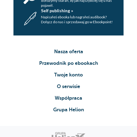
dołożymy starań, by jak najszybciej się u nas
pojawił.
Self publishing »
Napisałeś ebooka lub nagrałeś audibook?
Dołącz do nas i sprzedawaj go w Ebookpoint!
Nasza oferta
Przewodnik po ebookach
Twoje konto
O serwisie
Współpraca
Grupa Helion