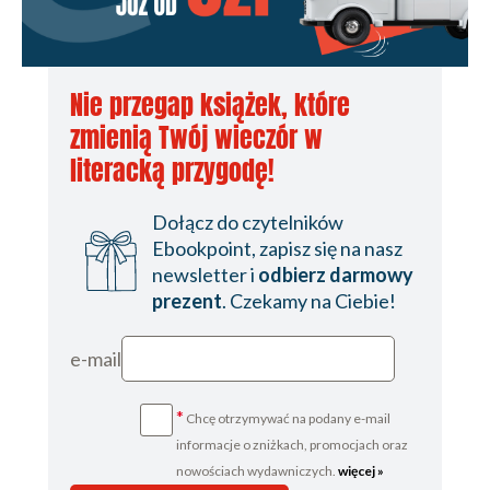
Nie przegap książek, które
zmienią Twój wieczór w
literacką przygodę!
Dołącz do czytelników
Ebookpoint, zapisz się na nasz
newsletter i
odbierz darmowy
prezent
. Czekamy na Ciebie!
e-mail
*
Chcę otrzymywać na podany e-mail
informacje o zniżkach, promocjach oraz
nowościach wydawniczych.
więcej »