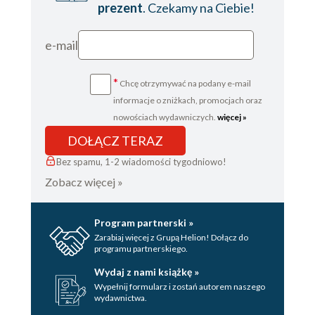
prezent
. Czekamy na Ciebie!
e-mail
*
Chcę otrzymywać na podany e-mail
informacje o zniżkach, promocjach oraz
nowościach wydawniczych.
więcej »
DOŁĄCZ TERAZ
Bez spamu, 1-2 wiadomości tygodniowo!
Zobacz więcej »
Program partnerski »
Zarabiaj więcej z Grupą Helion! Dołącz do
programu partnerskiego.
Wydaj z nami książkę »
Wypełnij formularz i zostań autorem naszego
wydawnictwa.