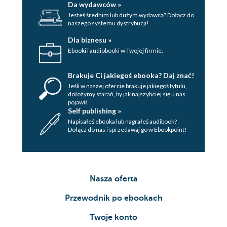
Da wydawców »
Jesteś średnim lub dużym wydawcą? Dołącz do
naszego systemu dystrybucji!
Dla biznesu »
Ebooki i audiobooki w Twojej firmie.
Brakuje Ci jakiegoś ebooka? Daj znać!
Jeśli w naszej ofercie brakuje jakiegoś tytulu,
dołożymy starań, by jak najszybciej się u nas
pojawił.
Self publishing »
Napisałeś ebooka lub nagrałeś audibook?
Dołącz do nas i sprzedawaj go w Ebookpoint!
Nasza oferta
Przewodnik po ebookach
Twoje konto