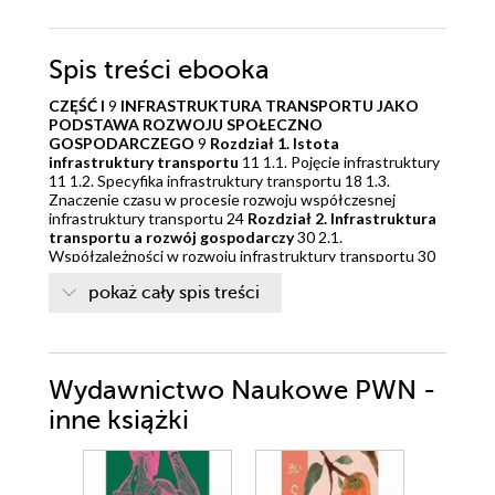
Spis treści
ebooka
CZĘŚĆ I
9
INFRASTRUKTURA TRANSPORTU JAKO
PODSTAWA ROZWOJU SPOŁECZNO
GOSPODARCZEGO
9
Rozdział 1. Istota
infrastruktury transportu
11 1.1. Pojęcie infrastruktury
11 1.2. Specyfika infrastruktury transportu 18 1.3.
Znaczenie czasu w procesie rozwoju współczesnej
infrastruktury transportu 24
Rozdział 2. Infrastruktura
transportu a rozwój gospodarczy
30 2.1.
Współzależności w rozwoju infrastruktury transportu 30
2.2. Infrastruktura transportu a rozwój regionalny i
pokaż cały spis treści
międzynarodowa integracja 40 2.3. Wielozadaniowość
infrastruktury transportu wodnego śródlądowego 45 2.4.
Bariery w rozwoju infrastruktury transportu 50
Rozdział
3. Infrastruktura transportu a środowisko
53 3.1.
Oddziaływanie infrastruktury transportu na środowisko
Wydawnictwo Naukowe PWN -
53 3.2. Infrastruktura a koszty zewnętrzne transportu 55
3.3. Sposoby zmniejszania degradacyjnego wpływu
inne książki
infrastruktury transportu na środowisko 65
Rozdział 4.
Efektywność i finansowanie inwestycji
infrastrukturalnych
72 4.1. Rachunek ekonomicznej
efektywności inwestycji infrastrukturalnych 72 4.2.