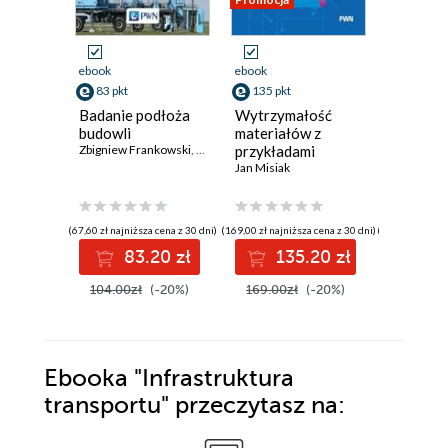
ebook
ebook
ebook
83 pkt
135 pkt
95 pkt
Badanie podłoża
Wytrzymałość
Urządzen
budowli
materiałów z
systemy
Zbigniew Frankowski
,
Tomasz Godlewski
przykładami
,
Kazimierz Gwizdała
optoele
,
Jerzy 
obliczeń
Jan Misiak
Zbigniew B
(67,60 zł najniższa cena z 30 dni)
(169,00 zł najniższa cena z 30 dni)
(119,00 zł najni
83.20 zł
135.20 zł
9
104.00zł
(-20%)
169.00zł
(-20%)
119.00z
Ebooka
"Infrastruktura
transportu"
przeczytasz na: