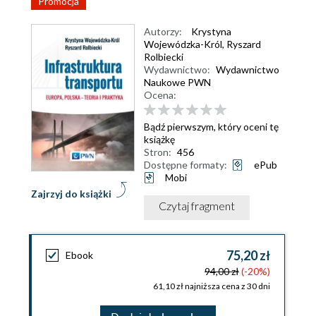
Promocja
Autorzy:
Krystyna
Wojewódzka-Król
,
Ryszard
Rolbiecki
Wydawnictwo:
Wydawnictwo
Naukowe PWN
Ocena:
Bądź pierwszym, który oceni tę
książkę
Stron:
456
Dostępne formaty:
ePub
Mobi
Zajrzyj do książki
Czytaj fragment
75,20 zł
Ebook
94,00 zł
(-20%)
61,10 zł najniższa cena z 30 dni