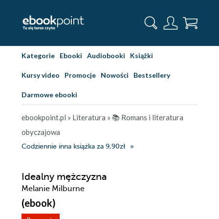
Kategorie
Ebooki
Audiobooki
Książki
Kursy video
Promocje
Nowości
Bestsellery
Darmowe ebooki
ebookpoint.pl
»
Literatura
»
📚 Romans i literatura
obyczajowa
Codziennie inna książka za 9,90zł
Idealny mężczyzna
Melanie Milburne
(ebook)