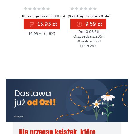
(13,09 zł najniższa cena z 30 dni)
(8,99 zł najniższa cena z 30 dni)
(8,99 zł najniż
13.93 zł
9.59 zł
9
Do 10.08.26
16.99zł
(-18%)
11.99z
Oszczędzasz 20%!
W realizacji od
11.08.26 r.
Nie przegap książek, które