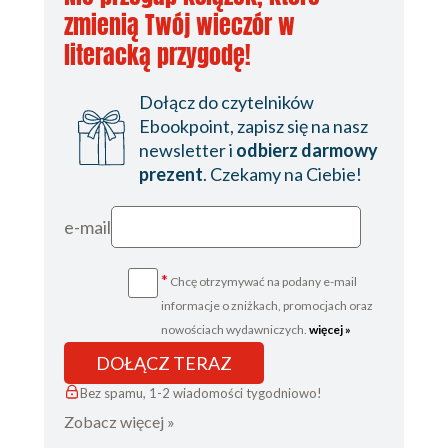
zmienią Twój wieczór w
literacką przygodę!
Dołącz do czytelników
Ebookpoint, zapisz się na nasz
newsletter i
odbierz darmowy
prezent
. Czekamy na Ciebie!
e-mail
*
Chcę otrzymywać na podany e-mail
informacje o zniżkach, promocjach oraz
nowościach wydawniczych.
więcej »
DOŁĄCZ TERAZ
Bez spamu, 1-2 wiadomości tygodniowo!
Zobacz więcej »