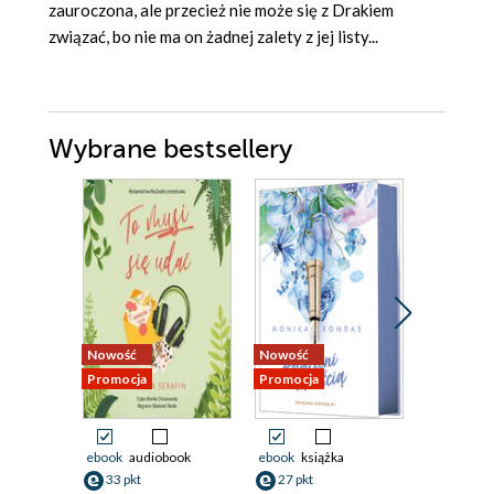
zauroczona, ale przecież nie może się z Drakiem
związać, bo nie ma on żadnej zalety z jej listy...
Wybrane bestsellery
Nowość
Nowość
Nowość
Promocja
Promocja
Promocja
ebook
audiobook
ebook
książka
ebook
33 pkt
27 pkt
38 pkt