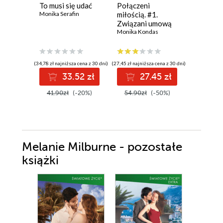
To musi się udać
Połączeni
Dwie ksi
Monika Serafin
miłością. #1.
jedna mi
Związani umową
Ali Brady
Monika Kondas
(34,78 zł najniższa cena z 30 dni)
(27,45 zł najniższa cena z 30 dni)
(38,49 zł najni
33.52 zł
27.45 zł
3
41.90zł
(-20%)
54.90zł
(-50%)
49.99z
Melanie Milburne - pozostałe
książki