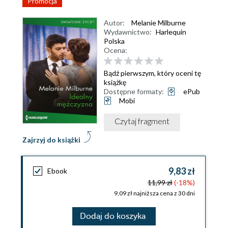
Promocja
Autor:
Melanie Milburne
Wydawnictwo:
Harlequin
Polska
Ocena:
Bądź pierwszym, który oceni tę
książkę
Dostępne formaty:
ePub
Mobi
Czytaj fragment
Zajrzyj do książki
9,83 zł
Ebook
11,99 zł
(-18%)
9,09 zł najniższa cena z 30 dni
Dodaj do koszyka