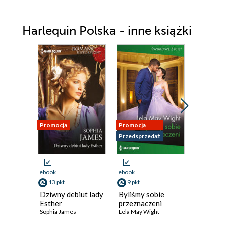
Harlequin Polska - inne książki
Promocja
Promocja
Nowość
Przedsprzedaż
Promocja
ebook
ebook
ebook
13 pkt
9 pkt
9 pkt
Dziwny debiut lady
Byliśmy sobie
Kręte śc
Esther
przeznaczeni
miłości
Sophia James
Lela May Wight
Heidi Rice