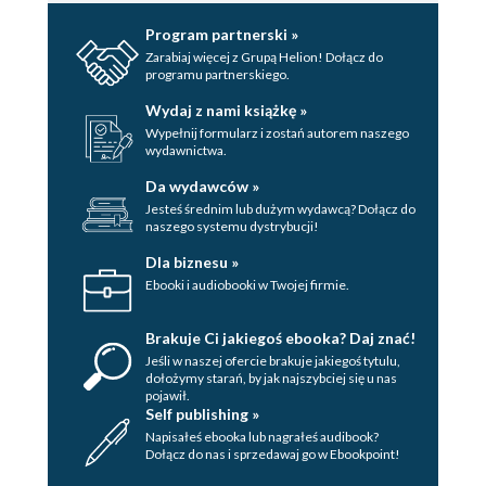
Program partnerski »
Zarabiaj więcej z Grupą Helion! Dołącz do
programu partnerskiego.
Wydaj z nami książkę »
Wypełnij formularz i zostań autorem naszego
wydawnictwa.
Da wydawców »
Jesteś średnim lub dużym wydawcą? Dołącz do
naszego systemu dystrybucji!
Dla biznesu »
Ebooki i audiobooki w Twojej firmie.
Brakuje Ci jakiegoś ebooka? Daj znać!
Jeśli w naszej ofercie brakuje jakiegoś tytulu,
dołożymy starań, by jak najszybciej się u nas
pojawił.
Self publishing »
Napisałeś ebooka lub nagrałeś audibook?
Dołącz do nas i sprzedawaj go w Ebookpoint!