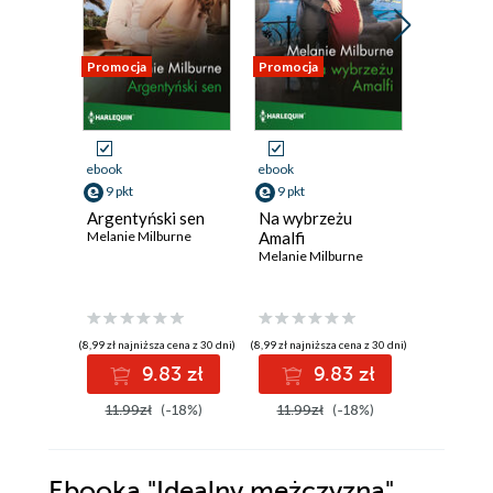
Promocja
Promocja
Promocja
ebook
ebook
ebook
9 pkt
9 pkt
9 pkt
Argentyński sen
Na wybrzeżu
Koncert
Melanie Milburne
Amalfi
Melanie M
Melanie Milburne
(8,99 zł najniższa cena z 30 dni)
(8,99 zł najniższa cena z 30 dni)
(9,09 zł najniż
9.83 zł
9.83 zł
9
11.99zł
(-18%)
11.99zł
(-18%)
11.99z
Ebooka
"Idealny mężczyzna"