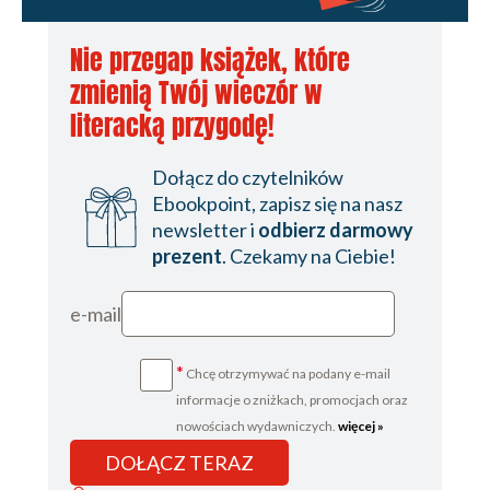
Nie przegap książek, które
zmienią Twój wieczór w
literacką przygodę!
Dołącz do czytelników
Ebookpoint, zapisz się na nasz
newsletter i
odbierz darmowy
prezent
. Czekamy na Ciebie!
e-mail
*
Chcę otrzymywać na podany e-mail
informacje o zniżkach, promocjach oraz
nowościach wydawniczych.
więcej »
DOŁĄCZ TERAZ