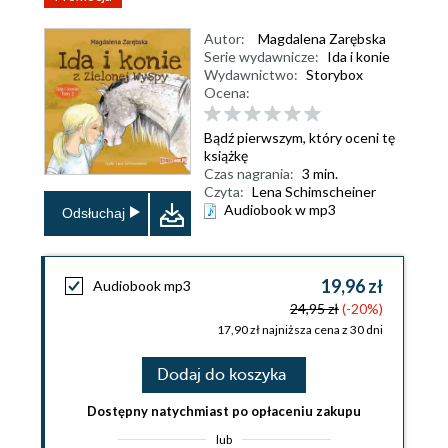
Autor:
Magdalena Zarębska
Serie wydawnicze:
Ida i konie
Wydawnictwo:
Storybox
Ocena:
Bądź pierwszym, który oceni tę
książkę
Czas nagrania:
3 min.
Czyta:
Lena Schimscheiner
Audiobook w mp3
Odsłuchaj
19,96 zł
Audiobook mp3
24,95 zł
(-20%)
17,90 zł najniższa cena z 30 dni
Dodaj do koszyka
Dostępny natychmiast po opłaceniu zakupu
lub