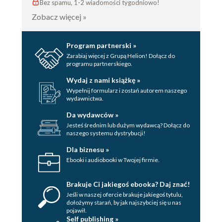
Bez spamu, 1-2 wiadomości tygodniowo!
Zobacz więcej »
Program partnerski »
Zarabiaj więcej z Grupą Helion! Dołącz do
programu partnerskiego.
Wydaj z nami książkę »
Wypełnij formularz i zostań autorem naszego
wydawnictwa.
Da wydawców »
Jesteś średnim lub dużym wydawcą? Dołącz do
naszego systemu dystrybucji!
Dla biznesu »
Ebooki i audiobooki w Twojej firmie.
Brakuje Ci jakiegoś ebooka? Daj znać!
Jeśli w naszej ofercie brakuje jakiegoś tytulu,
dołożymy starań, by jak najszybciej się u nas
pojawił.
Self publishing »