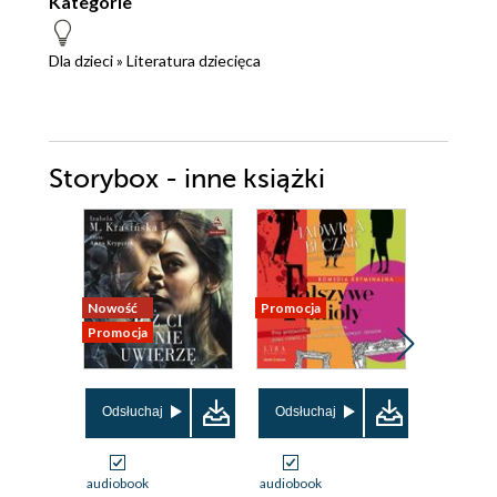
Kategorie
Dla dzieci
»
Literatura dziecięca
Storybox - inne książki
Nowość
Promocja
Promocja
Promocja
Odsłuchaj
Odsłuchaj
Odsłuch
audiobook
audiobook
audiobook