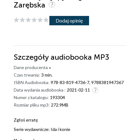
Zarębska
Dodaj opinię
Szczegóły
audiobooka MP3
Dane producenta
»
Czas trwania:
3 min.
ISBN Audiobooka:
978-83-819-4736-7, 9788381947367
Data wydania audiobooka :
2021-02-11
Numer z katalogu:
193304
Rozmiar pliku mp3:
272.9MB
Zgłoś erratę
Serie wydawnicze:
Ida i konie