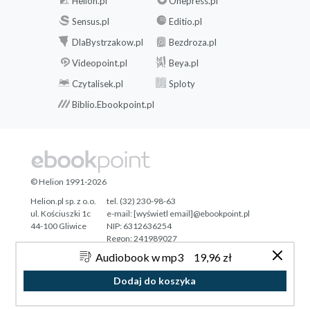
Helion.pl
Onepress.pl
Sensus.pl
Editio.pl
DlaBystrzakow.pl
Bezdroza.pl
Videopoint.pl
Beya.pl
Czytalisek.pl
Sploty
Biblio.Ebookpoint.pl
© Helion 1991-2026
Helion.pl sp. z o.o.
tel. (32) 230-98-63
ul. Kościuszki 1c
e-mail:
[wyświetl email]@ebookpoint.pl
44-100 Gliwice
NIP: 6312636254
Regon: 241989027
Audiobook w mp3
19,96 zł
Designed with ♥ by
Tonik.pl
Dodaj do koszyka
Pełna wersja strony »