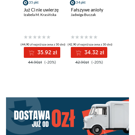
35 pkt
34 pkt
35 pkt
Już Ci nie uwierzę
Fałszywe anioły
Szklana 
Izabela M. Krasińska
Jadwiga Buczak
Katarzyna 
(44,90 zł najniższa cena z 30 dni)
(42,90 zł najniższa cena z 30 dni)
(43,90 zł najni
35.92 zł
34.32 zł
3
44.90zł
(-20%)
42.90zł
(-20%)
43.90z