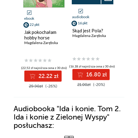
audiobook
audiobook
ebook
16 pkt
13 pkt
22 pkt
Skąd jest Pola?
Artek i 
Jak pokochałam
Magdalena Zarębska
długi ty
hobby horse
Magdalena
Magdalena Zarębska
(16,18 zł najniższa cena z 30 dni)
(13,21 zł najni
(22,52 zł najniższa cena z 30 dni)
16.80 zł
1
22.22 zł
21.00zł
(-20%)
17.00z
29.90zł
(-26%)
Audiobooka
"Ida i konie. Tom 2.
Ida i konie z Zielonej Wyspy"
posłuchasz: