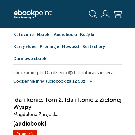
Kategorie
Ebooki
Audiobooki
Książki
Kursy video
Promocje
Nowości
Bestsellery
Darmowe ebooki
ebookpoint.pl
»
Dla dzieci
»
📚 Literatura dziecięca
Codziennie inny audiobook za 12,90zł
Ida i konie. Tom 2. Ida i konie z Zielonej
Wyspy
Magdalena Zarębska
(audiobook)
Promocja