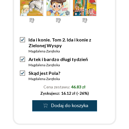
Ida i konie. Tom 2. Ida i konie z
Zielonej Wyspy
Magdalena Zarębska
Artek i bardzo długi tydzień
Magdalena Zarębska
Skąd jest Pola?
Magdalena Zarębska
Cena zestawu:
46.83 zł
Zyskujesz: 16.12 zł (-26%)
Dodaj do koszyka