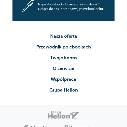
Napisałeś ebooka lub nagrałeś audibook?
Dołącz do nas i sprzedawaj go w Ebookpoint!
Nasza oferta
Przewodnik po ebookach
Twoje konto
O serwisie
Współpraca
Grupa Helion