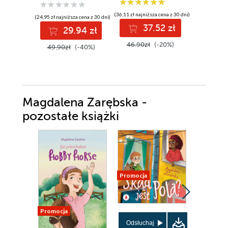
(36,11 zł najniższa cena z 30 dni)
(23,99 zł najni
(24,95 zł najniższa cena z 30 dni)
37.52 zł
2
29.94 zł
46.90zł
(-20%)
31.99z
49.90zł
(-40%)
Magdalena Zarębska -
pozostałe książki
Promocja
Promocja
Promocja
Odsłuchaj
Odsłuch