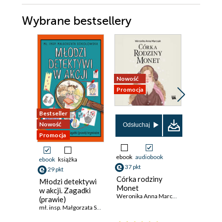
Wybrane bestsellery
Nowość
Promocja
Promocja
Bestseller
Nowość
Odsłuchaj
Odsłuch
Promocja
ebook
audiobook
ebook
aud
ebook
książka
37 pkt
26 pkt
29 pkt
Córka rodziny
Mazursc
Młodzi detektywi
Monet
podróży
w akcji. Zagadki
Weronika Anna Marczak
tajemnic
(prawie)
Agnieszka
kryminalne
mł. insp. Małgorzata Sokołowska