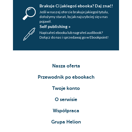
Brakuje Ci jakiegoś ebooka? Daj znać!
Jeśli w naszej ofercie brakuje jakiegoś tytulu,
dołożymy starań, by jak najszybciej się u nas
pojawił.
Self publishing »
Napisałeś ebooka lub nagrałeś audibook?
Dołącz do nas i sprzedawaj go w Ebookpoint!
Nasza oferta
Przewodnik po ebookach
Twoje konto
O serwisie
Współpraca
Grupa Helion