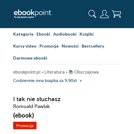
Kategorie
Ebooki
Audiobooki
Książki
Kursy video
Promocje
Nowości
Bestsellery
Darmowe ebooki
ebookpoint.pl
»
Literatura
»
📚 Obyczajowa
Codziennie inna książka za 9,90zł
I tak nie słuchasz
Romuald Pawlak
(ebook)
Promocja