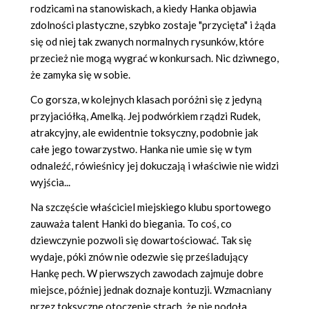
rodzicami na stanowiskach, a kiedy Hanka objawia
zdolności plastyczne, szybko zostaje "przycięta" i żąda
się od niej tak zwanych normalnych rysunków, które
przecież nie mogą wygrać w konkursach. Nic dziwnego,
że zamyka się w sobie.
Co gorsza, w kolejnych klasach poróżni się z jedyną
przyjaciółką, Amelką. Jej podwórkiem rządzi Rudek,
atrakcyjny, ale ewidentnie toksyczny, podobnie jak
całe jego towarzystwo. Hanka nie umie się w tym
odnaleźć, rówieśnicy jej dokuczają i właściwie nie widzi
wyjścia...
Na szczęście właściciel miejskiego klubu sportowego
zauważa talent Hanki do biegania. To coś, co
dziewczynie pozwoli się dowartościować. Tak się
wydaje, póki znów nie odezwie się prześladujący
Hankę pech. W pierwszych zawodach zajmuje dobre
miejsce, później jednak doznaje kontuzji. Wzmacniany
przez toksyczne otoczenie strach, że nie podoła,