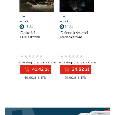
ebook
ebook
ebook
41 pkt
24 pkt
24 pkt
Do kości
Dziennik śmierci
Wilki i o
Filip Laskowski
Marlena Kroyna
Rafał Dębs
(40,92 zł najniższa cena z 30 dni)
(24,52 zł najniższa cena z 30 dni)
(29,90 zł najni
41.42 zł
24.82 zł
2
49.90zł
(-17%)
29.90zł
(-17%)
29.90z