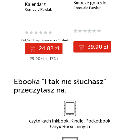
Smocze gniazdo
Wojna b
Kalendarz
Romuald Pawlak
Romuald P
Romuald Pawlak
(24,52 zł najniższa cena z 30 dni)
39.90 zł
3
24.82 zł
29.90zł
(-17%)
Ebooka
"I tak nie słuchasz"
przeczytasz na:
czytnikach Inkbook, Kindle, Pocketbook,
Onyx Boox i innych