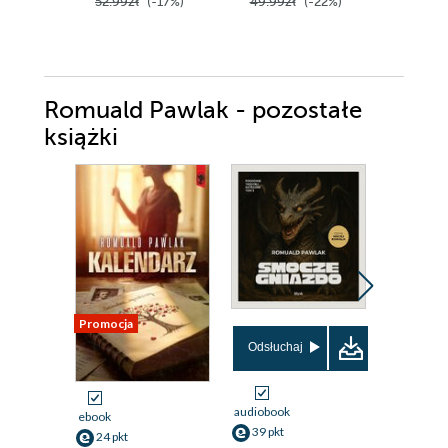
52.99zł
(-17%)
49.99zł
(-22%)
49.90z
Romuald Pawlak - pozostałe
książki
Promocja
Odsłuchaj
Odsłuch
audiobook
audiobook
ebook
39 pkt
39 pkt
24 pkt