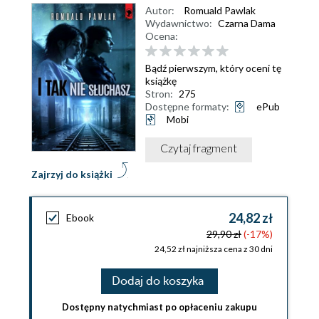
Autor:
Romuald Pawlak
Wydawnictwo:
Czarna Dama
Ocena:
Bądź pierwszym, który oceni tę
książkę
Stron:
275
Dostępne formaty:
ePub
Mobi
Czytaj fragment
Zajrzyj do książki
24,82 zł
Ebook
29,90 zł
(-17%)
24,52 zł najniższa cena z 30 dni
Dodaj do koszyka
Dostępny natychmiast po opłaceniu zakupu