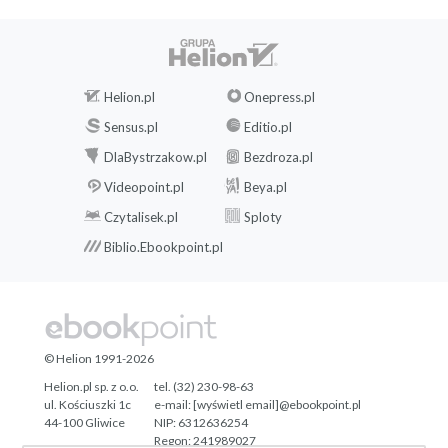
Helion.pl
Onepress.pl
Sensus.pl
Editio.pl
DlaBystrzakow.pl
Bezdroza.pl
Videopoint.pl
Beya.pl
Czytalisek.pl
Sploty
Biblio.Ebookpoint.pl
© Helion 1991-2026
Helion.pl sp. z o.o.
tel. (32) 230-98-63
ul. Kościuszki 1c
e-mail:
[wyświetl email]@ebookpoint.pl
44-100 Gliwice
NIP: 6312636254
Regon: 241989027