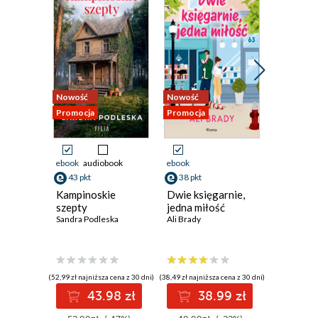
Nowość
Nowość
Nowość
Promocja
Promocja
Promocja
ebook
audiobook
ebook
ebook
aud
43 pkt
38 pkt
41 pkt
Kampinoskie
Dwie księgarnie,
Dama z 
szepty
jedna miłość
Sylwia Win
Sandra Podleska
Ali Brady
(52,99 zł najniższa cena z 30 dni)
(38,49 zł najniższa cena z 30 dni)
(40,92 zł najni
43.98 zł
38.99 zł
4