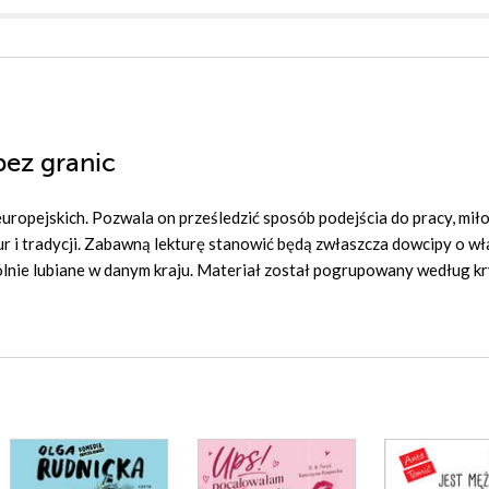
bez granic
ropejskich. Pozwala on prześledzić sposób podejścia do pracy, miło
ltur i tradycji. Zabawną lekturę stanowić będą zwłaszcza dowcipy o w
gólnie lubiane w danym kraju. Materiał został pogrupowany według k