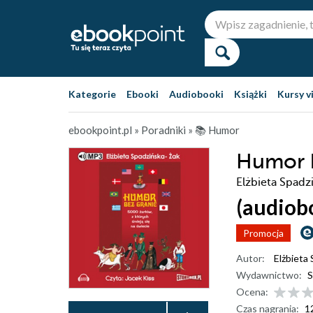
Kategorie
Ebooki
Audiobooki
Książki
Kursy v
ebookpoint.pl
»
Poradniki
»
📚 Humor
Humor b
Elżbieta Spadz
(audiob
Promocja
Autor:
Elżbieta
Wydawnictwo:
S
Ocena:
Czas nagrania:
1