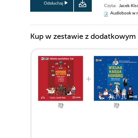
Odsłuchaj
Czyta:
Jacek Kis
Audiobook w 
Kup w zestawie z dodatkowym