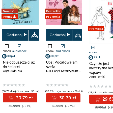
Nowość
Bestseller
Promocja
Promocja
Promocja
Odsłuchaj
Odsłuchaj
ebook
audiobook
ebook
audiobook
ebook
30 pkt
30 pkt
29 pkt
Nie odpuszczę ci aż
Ups! Pocałowałam
Czymże jest
do śmierci
szefa
mężczyzna be
Olga Rudnicka
D.B. Foryś
,
Katarzyna Rzepecka
wąsów
Ante Tomić
(30,79 zł najniższa cena z 30 dni)
(30,89 zł najniższa cena z 30 dni)
(28,49 zł najniższa ce
30.79 zł
30.79 zł
29.60
39.99zł
(-23%)
39.99zł
(-23%)
37.00zł
(-2