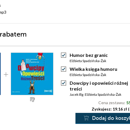
s
mp3
 rabatem
Humor bez granic
Elżbieta Spadzińska-Żak
Wielka księga humoru
Elżbieta Spadzińska-Żak
Dowcipy i opowieści różnej
treści
Jacek Illg
,
Elżbieta Spadzińska-Żak
Cena zestawu:
55
Zyskujesz: 19.16 zł 
Dodaj do koszy