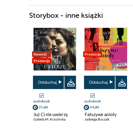
Storybox - inne książki
Nowość
Promocja
Promocja
Odsłuchaj
Odsłuchaj
audiobook
audiobook
35 pkt
34 pkt
Już Ci nie uwierzę
Fałszywe anioły
Izabela M. Krasińska
Jadwiga Buczak