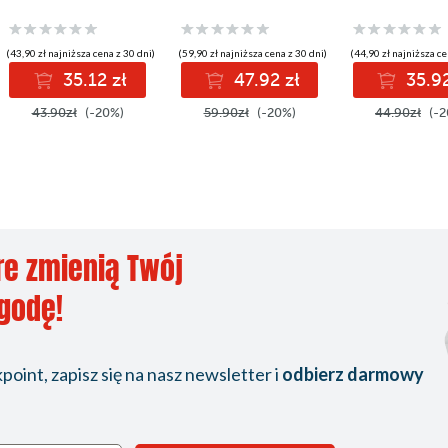
(43,90 zł najniższa cena z 30 dni)
(59,90 zł najniższa cena z 30 dni)
(44,90 zł najniższa ce
35.12 zł
47.92 zł
35.92
43.90zł
(-20%)
59.90zł
(-20%)
44.90zł
(-2
re zmienią Twój
ygodę!
oint, zapisz się na nasz newsletter i
odbierz darmowy