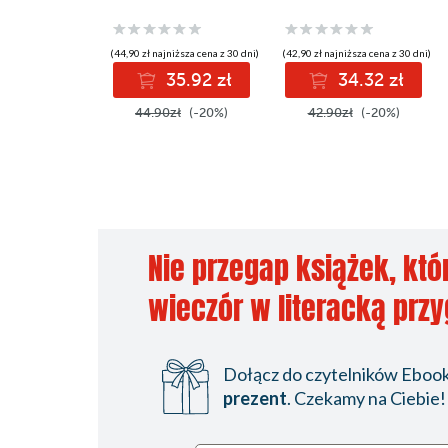
(44,90 zł najniższa cena z 30 dni)
(42,90 zł najniższa cena z 30 dni)
35.92 zł
34.32 zł
44.90zł
(-20%)
42.90zł
(-20%)
Nie przegap książek, któ
wieczór w literacką prz
Dołącz do czytelników Ebookp
prezent
. Czekamy na Ciebie!