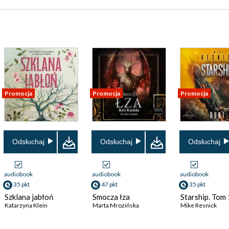
Promocja
Promocja
Promocja
Odsłuchaj
Odsłuchaj
Odsłuchaj
audiobook
audiobook
audiobook
35 pkt
47 pkt
35 pkt
Szklana jabłoń
Smocza łza
Starship. Tom 
Katarzyna Klein
Marta Mrozińska
Mike Resnick