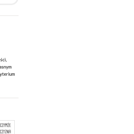
ści,
łasnym
ryterium