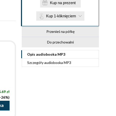
Kup na prezent
Kup 1-kliknięciem
Przenieś na półkę
Do przechowalni
Opis
audiobooka MP3
Szczegóły
audiobooka MP3
.69 zł
(-26%)
ka