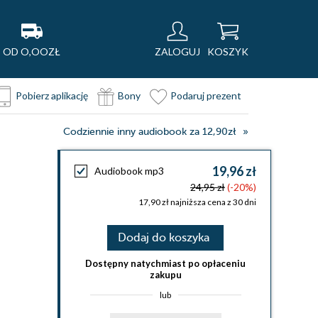
OD O,OOZŁ
ZALOGUJ
KOSZYK
Pobierz aplikację
Bony
Podaruj prezent
Codziennie inny audiobook za 12,90zł
19,96 zł
Audiobook mp3
24,95 zł
(-20%)
17,90 zł najniższa cena z 30 dni
Dodaj do koszyka
Dostępny natychmiast po opłaceniu
zakupu
lub