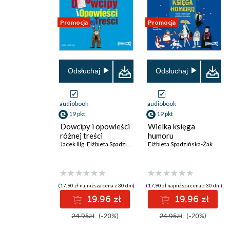
Promocja
Promocja
Odsłuchaj
Odsłuchaj
audiobook
audiobook
19 pkt
19 pkt
Dowcipy i opowieści
Wielka księga
różnej treści
humoru
Jacek Illg
,
Elżbieta Spadzińska-Żak
Elżbieta Spadzińska-Żak
(17,90 zł najniższa cena z 30 dni)
(17,90 zł najniższa cena z 30 dni)
19.96 zł
19.96 zł
24.95zł
(-20%)
24.95zł
(-20%)