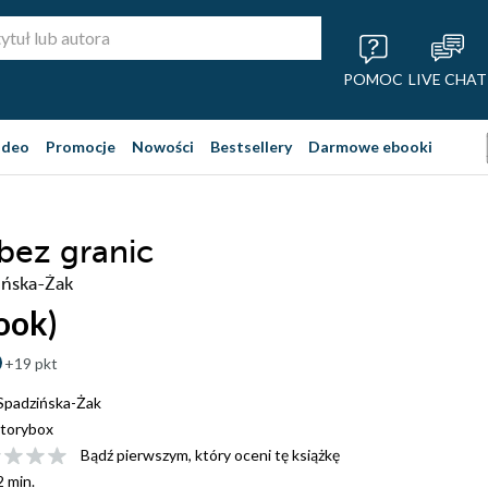
POMOC
LIVE CHAT
ideo
Promocje
Nowości
Bestsellery
Darmowe ebooki
ez granic
ińska-Żak
ook)
+19 pkt
 Spadzińska-Żak
torybox
Bądź pierwszym, który oceni tę książkę
2 min.