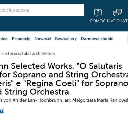
POMOC
LIVE CHAT
ideo
Promocje
Nowości
Bestsellery
Darmowe ebooki
 Historia sztuki i architektury
n Selected Works. "O Salutaris
 for Soprano and String Orchestr
ris" e "Regina Coeli" for Soprano
d String Orchestra
n von An der Lan-Hochbrunn, arr. Małgorzata Maria Kaniows