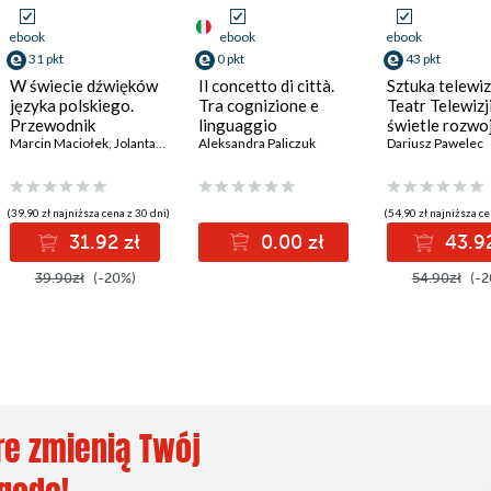
ebook
ebook
ebook
31 pkt
0 pkt
43 pkt
W świecie dźwięków
Il concetto di città.
Sztuka telewiz
języka polskiego.
Tra cognizione e
Teatr Telewizj
Przewodnik
linguaggio
świetle rozwo
(glotto)dydaktyczny
Marcin Maciołek
,
Jolanta Tambor
Aleksandra Paliczuk
technologii
Dariusz Pawelec
(39,90 zł najniższa cena z 30 dni)
(54,90 zł najniższa ce
31.92 zł
0.00 zł
43.92
39.90zł
(-20%)
54.90zł
(-2
re zmienią Twój