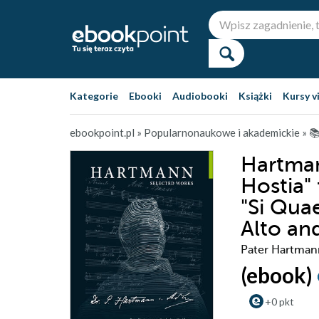
Kategorie
Ebooki
Audiobooki
Książki
Kursy v
ebookpoint.pl
»
Popularnonaukowe i akademickie
»
📚
Hartman
Hostia"
"Si Quae
Alto an
Pater Hartman
(ebook)
+0 pkt