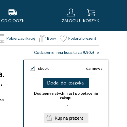
OD O,OOZŁ
ZALOGUJ
KOSZYK
Pobierz aplikację
Bony
Podaruj prezent
Codziennie inna książka za 9,90zł
Ebook
darmowy
a.
,
Dodaj do koszyka
Dostępny natychmiast po opłaceniu
zakupu
ka
lub
Kup na prezent