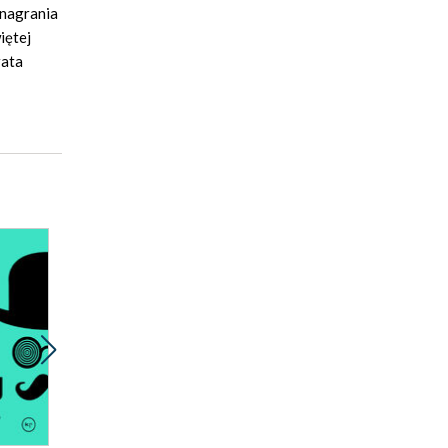
 nagrania
iętej
rata
Promocja