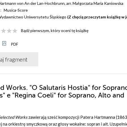
Hartmann von An der Lan-Hochbrunn
,
arr. Małgorzata Maria Kaniowska
:
Musica-Score
ydawnictwo Uniwersytetu Śląskiego
(Z chęcią przeczytam książkę w 
Bądź pierwszym, który oceni tę książkę
PDF
aj fragment
d Works. "O Salutaris Hostia" for Sopran
s" e "Regina Coeli" for Soprano, Alto and
Selected Works
zawierają sześć kompozycji Patera Hartmanna (186
 na orkiestrę smyczkową oraz głosy wokalne: sopran i alt. Uzupełni