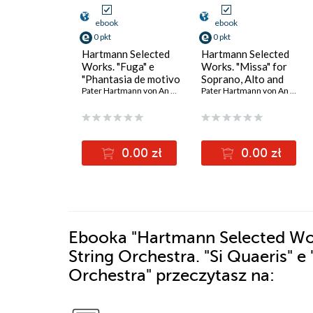
ebook
ebook
0 pkt
0 pkt
Hartmann Selected
Hartmann Selected
Works. "Fuga" e
Works. "Missa" for
"Phantasia de motivo
Soprano, Alto and
chorali
Pater Hartmann von An der Lan-Hochbrunn
String Orchestra
,
arr. Małgorzata 
Pater Hartmann von An der Lan-Hochbrunn
lamentationum" for
String Orchestra
0.00 zł
0.00 zł
Ebooka
"Hartmann Selected Work
String Orchestra. "Si Quaeris" e
Orchestra"
przeczytasz na: