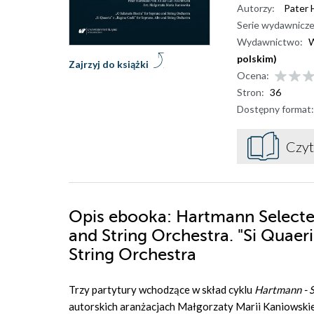
Autorzy:
Pater 
Serie wydawnicze
Wydawnictwo:
W
polskim)
Zajrzyj do książki
Ocena:
Stron:
36
Dostępny format:
Czyt
Opis
ebooka
: Hartmann Selecte
and String Orchestra. "Si Quaeri
String Orchestra
Trzy partytury wchodzące w skład cyklu
Hartmann - 
autorskich aranżacjach Małgorzaty Marii Kaniowskiej