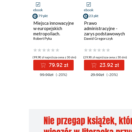
ebook
ebook
79 pkt
23 pkt
Miejsca innowacyjne
Prawo
w europejskich
administracyjne -
metropoliach.
zarys podstawowych
Wytwarzanie
Robert Pyka
zagadnień
Dawid Gregorczyk
innowacji
społecznych na
przykładzie Lyonu i
(99,90 zł najniższa cena z 30 dni)
(29,90 zł najniższa cena z 30 dni)
Saint-Étienne
79.92 zł
23.92 zł
99.90zł
(-20%)
29.90zł
(-20%)
Nie przegap książek, któ