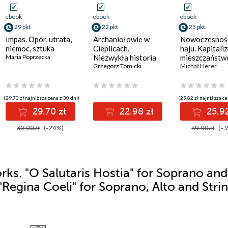
ebook
ebook
ebook
29 pkt
22 pkt
25 pkt
Impas. Opór, utrata,
Archaniołowie w
Nowoczesnoś
niemoc, sztuka
Cieplicach.
haju. Kapitali
Maria Poprzęcka
Niezwykła historia
mieszczaństw
Maria Kaniowska
,
arr. Małgorzata Maria Kaniowska
barokowych fresków
Grzegorz Tomicki
narkotyki
Michał Herer
(29,70 zł najniższa cena z 30 dni)
(29,82 zł najniższa ce
29.70 zł
22.98 zł
25.92
39.00zł
(-24%)
39.90zł
(-3
s. "O Salutaris Hostia" for Soprano and
 "Regina Coeli" for Soprano, Alto and Stri