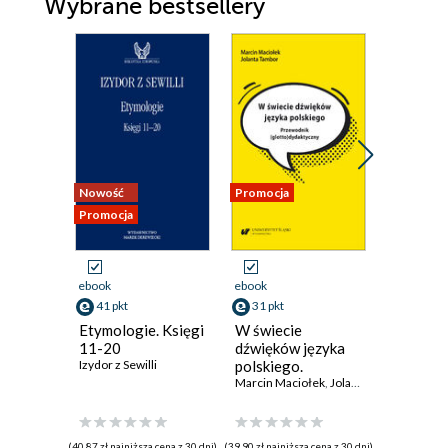
Wybrane bestsellery
Nowość
Promocja
Promocja
ebook
ebook
ebook
41 pkt
31 pkt
44 pkt
Etymologie. Księgi
W świecie
Powiat
11-20
dźwięków języka
nowotom
Izydor z Sewilli
polskiego.
nazwach
Przewodnik
Marcin Maciołek
,
Jolanta Tambor
Nazewni
(glotto)dydaktyczny
zabytki
Wielkopol
(40,87 zł najniższa cena z 30 dni)
(39,90 zł najniższa cena z 30 dni)