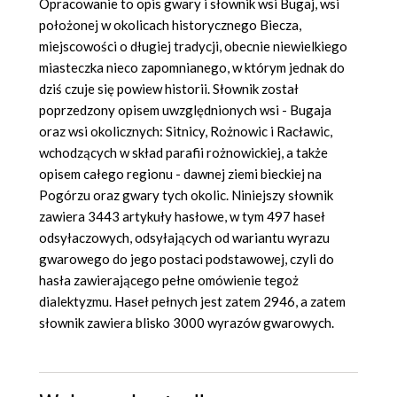
Opracowanie to opis gwary i słownik wsi Bugaj, wsi
położonej w okolicach historycznego Biecza,
miejscowości o długiej tradycji, obecnie niewielkiego
miasteczka nieco zapomnianego, w którym jednak do
dziś czuje się powiew historii. Słownik został
poprzedzony opisem uwzględnionych wsi - Bugaja
oraz wsi okolicznych: Sitnicy, Rożnowic i Racławic,
wchodzących w skład parafii rożnowickiej, a także
opisem całego regionu - dawnej ziemi bieckiej na
Pogórzu oraz gwary tych okolic. Niniejszy słownik
zawiera 3443 artykuły hasłowe, w tym 497 haseł
odsyłaczowych, odsyłających od wariantu wyrazu
gwarowego do jego postaci podstawowej, czyli do
hasła zawierającego pełne omówienie tegoż
dialektyzmu. Haseł pełnych jest zatem 2946, a zatem
słownik zawiera blisko 3000 wyrazów gwarowych.