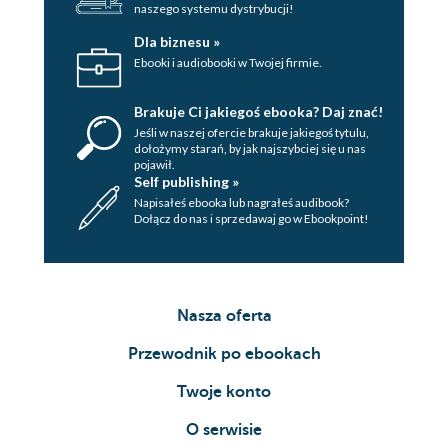
naszego systemu dystrybucji!
Dla biznesu »
Ebooki i audiobooki w Twojej firmie.
Brakuje Ci jakiegoś ebooka? Daj znać!
Jeśli w naszej ofercie brakuje jakiegoś tytulu,
dołożymy starań, by jak najszybciej się u nas
pojawił.
Self publishing »
Napisałeś ebooka lub nagrałeś audibook?
Dołącz do nas i sprzedawaj go w Ebookpoint!
Nasza oferta
Przewodnik po ebookach
Twoje konto
O serwisie