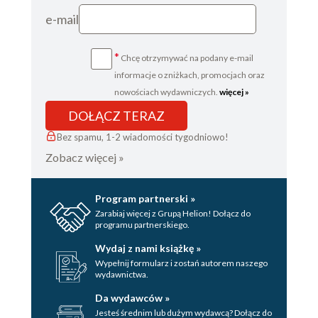
e-mail
*
Chcę otrzymywać na podany e-mail
informacje o zniżkach, promocjach oraz
nowościach wydawniczych.
więcej »
DOŁĄCZ TERAZ
Bez spamu, 1-2 wiadomości tygodniowo!
Zobacz więcej »
Program partnerski »
Zarabiaj więcej z Grupą Helion! Dołącz do
programu partnerskiego.
Wydaj z nami książkę »
Wypełnij formularz i zostań autorem naszego
wydawnictwa.
Da wydawców »
Jesteś średnim lub dużym wydawcą? Dołącz do