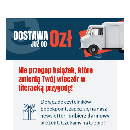
Nie przegap książek, które
zmienią Twój wieczór w
literacką przygodę!
Dołącz do czytelników
Ebookpoint, zapisz się na nasz
newsletter i
odbierz darmowy
prezent
. Czekamy na Ciebie!