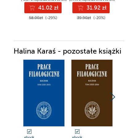
41.02 zł
31.92 zł
44
58.00zł
(-29%)
39.90zł
(-20%)
Halina Karaś - pozostałe książki
ebook
ebook
ebook