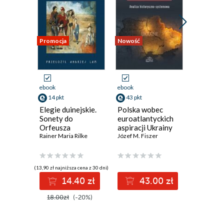
Promocja
Nowość
Nowość
ebook
ebook
ebook
14 pkt
43 pkt
17 pkt
Elegie duinejskie.
Polska wobec
Sygnet 
Sonety do
euroatlantyckich
(Mudrar
Orfeusza
aspiracji Ukrainy
Rainer Maria Rilke
Józef M. Fiszer
(13,90 zł najniższa cena z 30 dni)
14.40 zł
43.00 zł
1
18.00zł
(-20%)