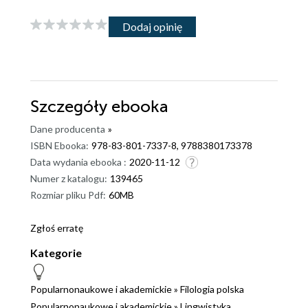
Dodaj opinię
Szczegóły
ebooka
Dane producenta
»
ISBN Ebooka:
978-83-801-7337-8, 9788380173378
Data wydania ebooka :
2020-11-12
Numer z katalogu:
139465
Rozmiar pliku Pdf:
60MB
Zgłoś erratę
Kategorie
Popularnonaukowe i akademickie
»
Filologia polska
Popularnonaukowe i akademickie
»
Lingwistyka