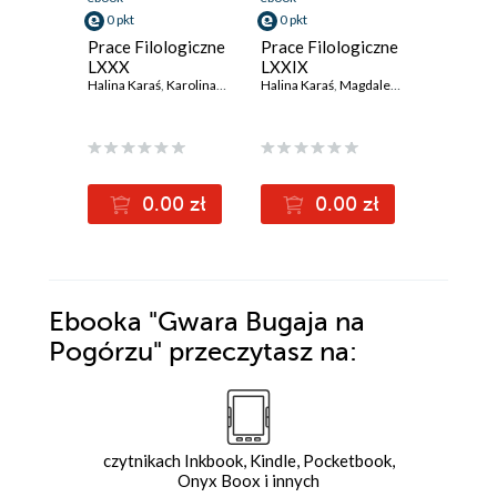
0 pkt
0 pkt
0 pkt
Prace Filologiczne
Prace Filologiczne
Prace Fi
LXXX
LXXIX
(2024)
Halina Karaś
,
Karolina Skwarska
Halina Karaś
,
Zofia Zaron
,
Magdalena Wanot-Miśtura
Halina Kar
0.00 zł
0.00 zł
0
Ebooka
"Gwara Bugaja na
Pogórzu"
przeczytasz na:
czytnikach Inkbook, Kindle, Pocketbook,
Onyx Boox i innych