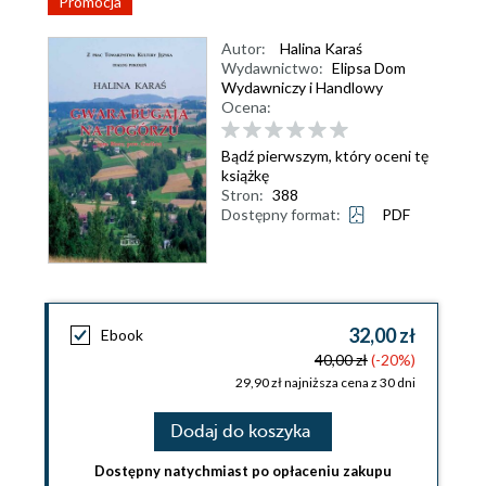
Promocja
Autor:
Halina Karaś
Wydawnictwo:
Elipsa Dom
Wydawniczy i Handlowy
Ocena:
Bądź pierwszym, który oceni tę
książkę
Stron:
388
Dostępny format:
PDF
32,00 zł
Ebook
40,00 zł
(-20%)
29,90 zł najniższa cena z 30 dni
Dodaj do koszyka
Dostępny natychmiast po opłaceniu zakupu