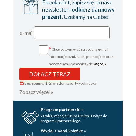
Ebookpoint, zapisz się na nasz
newsletter i
odbierz darmowy
prezent
. Czekamy na Ciebie!
e-mail
*
Chcę otrzymywać na podany e-mail
informacje o zniżkach, promocjach oraz
nowościach wydawniczych.
więcej »
DOŁĄCZ TERAZ
Bez spamu, 1-2 wiadomości tygodniowo!
Zobacz więcej »
Program partnerski »
Zarabiaj więcej z Grupą Helion! Dołącz do
programu partnerskiego.
Wydaj z nami książkę »