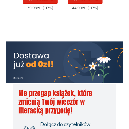
24.99z
39.99zł
(-17%)
44.99zł
(-17%)
Nie przegap książek, które
zmienią Twój wieczór w
literacką przygodę!
Dołącz do czytelników