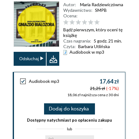
Autor:
Maria Radziewiczówna
Wydawnictwo:
SMPB
Ocena:
Bądź pierwszym, który oceni tę
książkę
Czas nagrania:
5 godz. 21 min.
Czyta:
Barbara Utlińska
Audiobook w mp3
Odsłuchaj
17,64 zł
Audiobook mp3
21,25 zł
(-17%)
18,06 zł najniższa cena z 30 dni
Dodaj do koszyka
Dostępny natychmiast po opłaceniu zakupu
lub