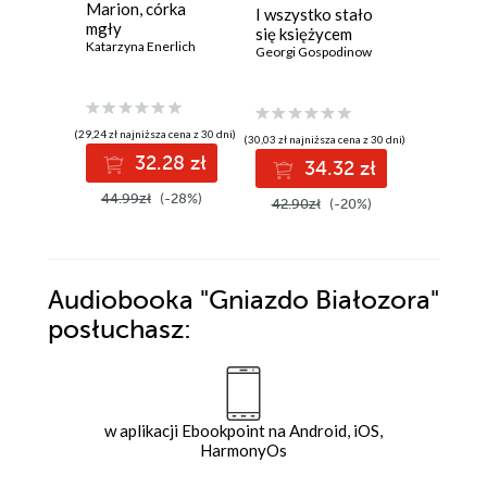
Marion, córka
Gospoda
I wszystko stało
mgły
Królową
się księżycem
Katarzyna Enerlich
Nóżką
Georgi Gospodinow
Anatol Fr
(29,24 zł najniższa cena z 30 dni)
(16,17 zł najni
(30,03 zł najniższa cena z 30 dni)
32.28 zł
1
34.32 zł
44.99zł
(-28%)
29.40z
42.90zł
(-20%)
Audiobooka
"Gniazdo Białozora"
posłuchasz:
w aplikacji Ebookpoint na Android, iOS,
HarmonyOs