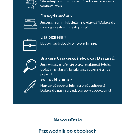
Wypełnij formularz i zostań autorem naszego
wydawnictwa.
Da wydawców »
Jesteś średnim lub dużym wydawcą? Dołącz do
naszego systemu dystrybucji!
Dla biznesu »
Ebooki i audiobooki w Twojej firmie.
Brakuje Ci jakiegoś ebooka? Daj znać!
Jeśli w naszej ofercie brakuje jakiegoś tytulu,
dołożymy starań, by jak najszybciej się u nas
pojawił.
Self publishing »
Napisałeś ebooka lub nagrałeś audibook?
Dołącz do nas i sprzedawaj go w Ebookpoint!
Nasza oferta
Przewodnik po ebookach