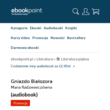
Kategorie
Ebooki
Audiobooki
Książki
Kursy video
Promocje
Nowości
Bestsellery
Darmowe ebooki
ebookpoint.pl
»
Literatura
»
📚 Literatura piękna
Codziennie inny audiobook za 12,90zł
Gniazdo Białozora
Maria Radziewiczówna
(audiobook)
Promocja