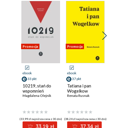
Promocja
Promocja
Promocja
Odsłuch
audiobook
ebook
ebook
20 pkt
33 pkt
37 pkt
Przygod
10219, stań do
Tatiana i pan
Tom 8. Z
wspomnień
Wogelkow
Edgar Bur
Magdalena Olejnik
Renata Rusnak
(20,49 zł najni
(33,99 zł najniższa cena z 30 dni)
(38,24 zł najniższa cena z 30 dni)
2
33.19 zł
37.34 zł