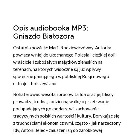
Opis
audiobooka MP3
:
Gniazdo Białozora
Ostatnia powieść Marii Rodziewiczówny. Autorka
powraca w niej do ukochanego Polesia i ciężkiej doli
właścicieli zubożałych majątków ziemskich na
terenach, na których widoczne są już wpływy
społeczne panującego w pobliskiej Rosji nowego
ustroju - bolszewizmu.
Bohaterowie: wesoła i pracowita Ida oraz jej bliscy
prowadzą trudną, codzienną walkę o przetrwanie
podupadających gospodarstw i zachowanie
tradycyjnych polskich wartości i kultury. Borykając się
z trudnościami ekonomicznymi, często - jak narzeczony
Idy, Antoni Jelec - zmuszeni są do zarobkowej