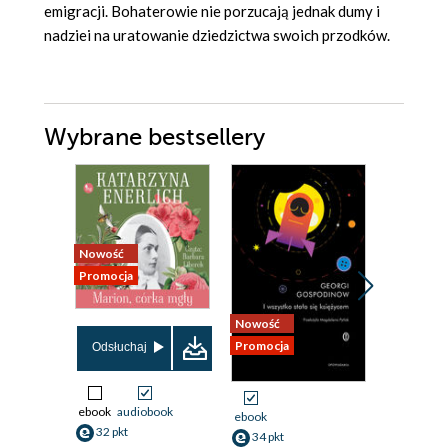
emigracji. Bohaterowie nie porzucają jednak dumy i
nadziei na uratowanie dziedzictwa swoich przodków.
Wybrane bestsellery
Nowość
Nowość
Promocja
Promocja
Nowość
Promocja
Odsłuchaj
Odsłuch
ebook
audiobook
ebook
aud
ebook
32 pkt
18 pkt
34 pkt