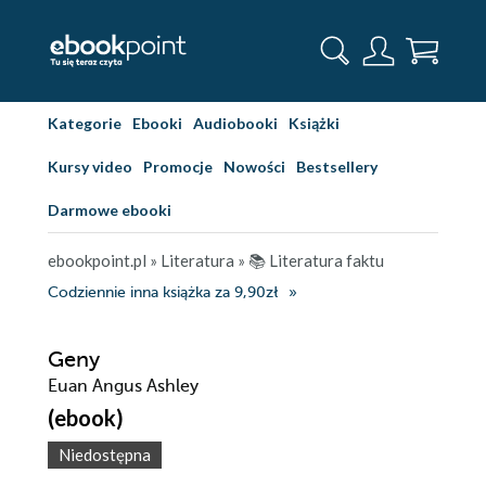
Kategorie
Ebooki
Audiobooki
Książki
Kursy video
Promocje
Nowości
Bestsellery
Darmowe ebooki
ebookpoint.pl
»
Literatura
»
📚 Literatura faktu
Codziennie inna książka za 9,90zł
Geny
Euan Angus Ashley
(ebook)
Niedostępna