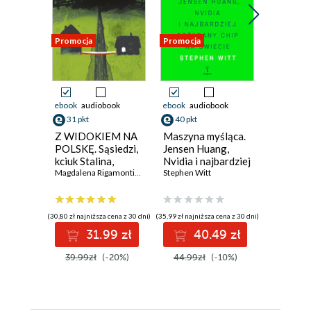
Promocja
Promocja
Promocja
ebook
audiobook
ebook
audiobook
ebook
31 pkt
40 pkt
34 pkt
Z WIDOKIEM NA
Maszyna myśląca.
Jak dzia
POLSKĘ. Sąsiedzi,
Jensen Huang,
literatu
kciuk Stalina,
Nvidia i najbardziej
James Wo
czeski dług i KGB
Magdalena Rigamonti
,
Monika Waluś
pożądany chip na
Stephen Witt
,
Katarzyna Barczyk-Sikora
,
Dian
świecie
(30,80 zł najniższa cena z 30 dni)
(35,99 zł najniższa cena z 30 dni)
(34,44 zł najni
31.99 zł
40.49 zł
3
39.99zł
(-20%)
44.99zł
(-10%)
42.00z