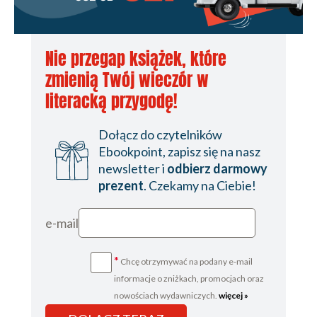
Reklama 2
Karta redakcyjna
Nie przegap książek, które
zmienią Twój wieczór w
literacką przygodę!
Dołącz do czytelników
Ebookpoint, zapisz się na nasz
newsletter i
odbierz darmowy
prezent
. Czekamy na Ciebie!
e-mail
*
Chcę otrzymywać na podany e-mail
informacje o zniżkach, promocjach oraz
nowościach wydawniczych.
więcej »