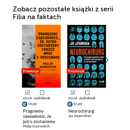
Zobacz pozostałe książki z serii
Filia na faktach
Promocja
Promocja
Promocja
ebook
audiobook
ebook
audiobook
ebook
aud
58 pkt
42 pkt
43 pkt
Pragniemy
Neurochirurg
Energet
zawiadomić, że
Jay Jayamohan
rewoluc
jutro zostaniemy
David JP Ph
zabici wraz z
Philip Gourevitch