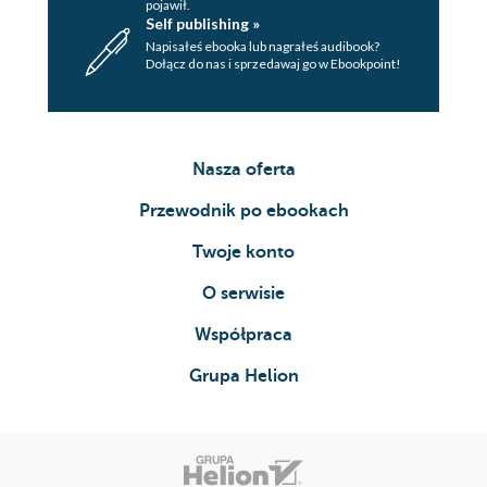
pojawił.
Self publishing »
Napisałeś ebooka lub nagrałeś audibook?
Dołącz do nas i sprzedawaj go w Ebookpoint!
Nasza oferta
Przewodnik po ebookach
Twoje konto
O serwisie
Współpraca
Grupa Helion