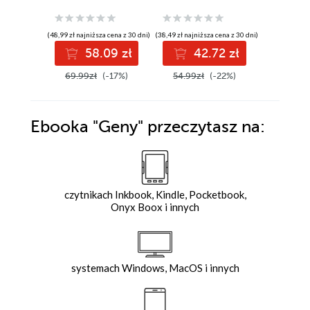
rodzinami
(48,99 zł najniższa cena z 30 dni)
(38,49 zł najniższa cena z 30 dni)
(37,09 zł najni
58.09 zł
42.72 zł
4
69.99zł
(-17%)
54.99zł
(-22%)
52.99z
Ebooka
"Geny"
przeczytasz na:
czytnikach Inkbook, Kindle, Pocketbook,
Onyx Boox i innych
systemach Windows, MacOS i innych