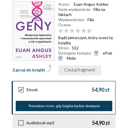
Autor:
Euan Angus Ashley
Serie wydawnicze:
Filia na
faktach
Wydawnictwo:
Filia
Ocena:
Bądź pierwszym, który oceni tę
książkę
Stron:
552
Dostępne formaty:
ePub
Mobi
Czytaj fragment
Zajrzyj do książki
54,90 zł
Ebook
Powiadom mnie, gdy książka będzie dostępna
54,90 zł
Audiobook mp3