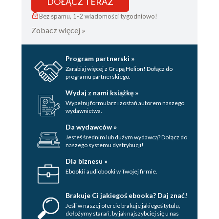
DOŁĄCZ TERAZ
Bez spamu, 1-2 wiadomości tygodniowo!
Zobacz więcej »
Program partnerski »
Zarabiaj więcej z Grupą Helion! Dołącz do
programu partnerskiego.
Wydaj z nami książkę »
Wypełnij formularz i zostań autorem naszego
wydawnictwa.
Da wydawców »
Jesteś średnim lub dużym wydawcą? Dołącz do
naszego systemu dystrybucji!
Dla biznesu »
Ebooki i audiobooki w Twojej firmie.
Brakuje Ci jakiegoś ebooka? Daj znać!
Jeśli w naszej ofercie brakuje jakiegoś tytulu,
dołożymy starań, by jak najszybciej się u nas