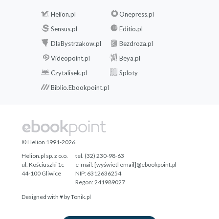
Helion.pl
Onepress.pl
Sensus.pl
Editio.pl
DlaBystrzakow.pl
Bezdroza.pl
Videopoint.pl
Beya.pl
Czytalisek.pl
Sploty
Biblio.Ebookpoint.pl
© Helion 1991-2026
Helion.pl sp. z o.o.
tel. (32) 230-98-63
ul. Kościuszki 1c
e-mail:
[wyświetl email]@ebookpoint.pl
44-100 Gliwice
NIP: 6312636254
Regon: 241989027
Designed with ♥ by
Tonik.pl