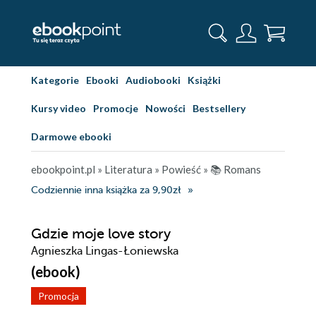
Kategorie
Ebooki
Audiobooki
Książki
Kursy video
Promocje
Nowości
Bestsellery
Darmowe ebooki
ebookpoint.pl
»
Literatura
»
Powieść
»
📚 Romans
Codziennie inna książka za 9,90zł
Gdzie moje love story
Agnieszka Lingas-Łoniewska
(ebook)
Promocja