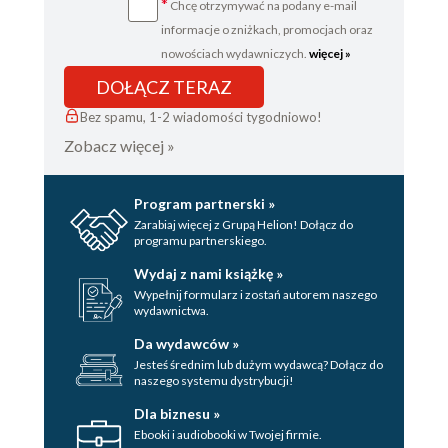
*
Chcę otrzymywać na podany e-mail
informacje o zniżkach, promocjach oraz
nowościach wydawniczych.
więcej »
DOŁĄCZ TERAZ
Bez spamu, 1-2 wiadomości tygodniowo!
Zobacz więcej »
Program partnerski »
Zarabiaj więcej z Grupą Helion! Dołącz do
programu partnerskiego.
Wydaj z nami książkę »
Wypełnij formularz i zostań autorem naszego
wydawnictwa.
Da wydawców »
Jesteś średnim lub dużym wydawcą? Dołącz do
naszego systemu dystrybucji!
Dla biznesu »
Ebooki i audiobooki w Twojej firmie.