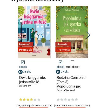
Nowość
Nowość
Nowość
Promocja
Promocja
Promocja
ebook
ebook
audiobook
ebook
aud
38 pkt
27 pkt
30 pkt
Dwie księgarnie,
Rodzina Consonni
Walc po
jedna miłość
(Tom 3).
Pani na
Ali Brady
Popołudnia jak
wrzosow
gorzka czekolada
Sabina Waszut
4.
Lucyna Ol
(38,49 zł najniższa cena z 30 dni)
(34,90 zł najniższa cena z 30 dni)
(30,80 zł najni