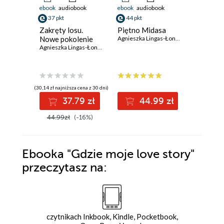
ebook
audiobook
ebook
audiobook
ebook
aud
37 pkt
44 pkt
41 pkt
Zakręty losu.
Piętno Midasa
Siła wyb
Nowe pokolenie
Agnieszka Lingas-Łoniewska
Agnieszka Lingas-Łoniewska
(30,14 zł najniższa cena z 30 dni)
37.79 zł
44.99 zł
Niedo
44.99zł
(-16%)
Ebooka
"Gdzie moje love story"
przeczytasz na:
czytnikach Inkbook, Kindle, Pocketbook,