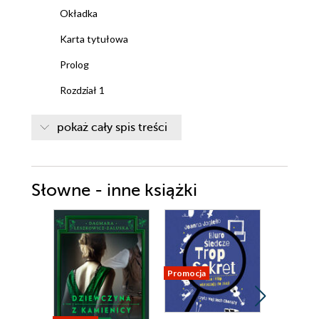
Okładka
Karta tytułowa
Prolog
Rozdział 1
Rozdział 2
pokaż cały spis treści
Rozdział 3
Rozdział 4
Słowne - inne książki
Rozdział 5
Rozdział 6
Rozdział 7
Rozdział 8
Promocja
Rozdział 9