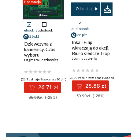
Rozdział 10
Promocja
Promocja
Odsłuchaj
Rozdział 11
Rozdział 12
audiobook
ebook
audiobook
ebook
aud
Rozdział 13
28 pkt
26 pkt
27 pkt
Inka i Filip
Dziewczyna z
Pocałunk
Rozdział 14
wkraczają do akcji.
kamienicy. Czas
croissan
Biuro śledcze Trop
wyboru
Rozdział 15
Sekret. Tom 1
Joanna Jagiełło
Dagmara Leszkowicz-Zaluska
Rozdział 16
Rozdział 17
(28,73 zł najniższa cena z 30 dni)
(26,31 zł najniższa cena z 30 dni)
(19,90 zł najni
28.88 zł
26.71 zł
2
Epilog
39.99zł
(-28%)
36.99zł
(-28%)
34.99z
Piosenki, których słuchali Nina i Miron
Od autorki
Karta redakcyjna