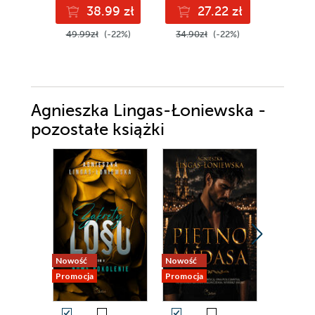
38.99 zł
27.22 zł
3
49.99zł
(-22%)
34.90zł
(-22%)
39.99z
Agnieszka Lingas-Łoniewska -
pozostałe książki
Nowość
Nowość
Promocja
Promocja