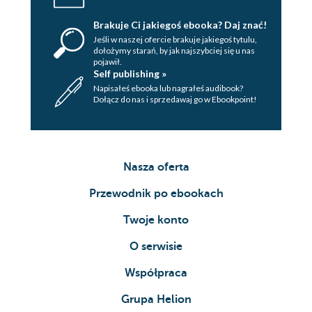
Brakuje Ci jakiegoś ebooka? Daj znać!
Jeśli w naszej ofercie brakuje jakiegoś tytulu,
dołożymy starań, by jak najszybciej się u nas
pojawił.
Self publishing »
Napisałeś ebooka lub nagrałeś audibook?
Dołącz do nas i sprzedawaj go w Ebookpoint!
Nasza oferta
Przewodnik po ebookach
Twoje konto
O serwisie
Współpraca
Grupa Helion