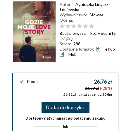
Autor:
Agnieszka Lingas-
Łoniewska
Wydawnictwo:
Słowne
Ocena:
Bądź pierwszym, który oceni tę
książkę
Stron:
288
Dostępne formaty:
ePub
Mobi
26,76 zł
Ebook
36,99 zł
(-28%)
26,31 zł najniższa cena z 30 dni
Dodaj do koszyka
Dostępny natychmiast po opłaceniu zakupu
lub