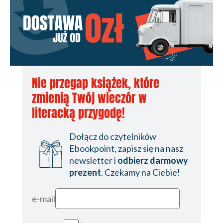
Nie przegap książek, które
zmienią Twój wieczór w
literacką przygodę!
Dołącz do czytelników
Ebookpoint, zapisz się na nasz
newsletter i
odbierz darmowy
prezent
. Czekamy na Ciebie!
e-mail