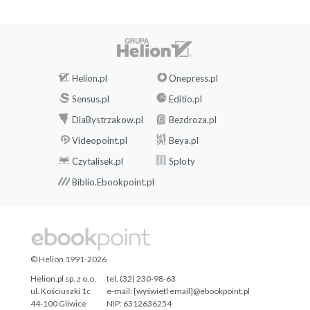
Helion.pl
Onepress.pl
Sensus.pl
Editio.pl
DlaBystrzakow.pl
Bezdroza.pl
Videopoint.pl
Beya.pl
Czytalisek.pl
Sploty
Biblio.Ebookpoint.pl
© Helion 1991-2026
Helion.pl sp. z o.o.
tel. (32) 230-98-63
ul. Kościuszki 1c
e-mail:
[wyświetl email]@ebookpoint.pl
44-100 Gliwice
NIP: 6312636254