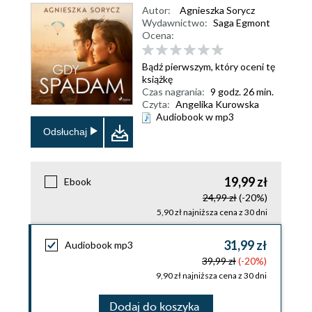
Autor:
Agnieszka Sorycz
Wydawnictwo:
Saga Egmont
Ocena:
Bądź pierwszym, który oceni tę
książkę
Czas nagrania:
9 godz. 26 min.
Czyta:
Angelika Kurowska
Audiobook w mp3
Odsłuchaj
19,99 zł
Ebook
24,99 zł
(-20%)
5,90 zł najniższa cena z 30 dni
31,99 zł
Audiobook mp3
39,99 zł
(-20%)
9,90 zł najniższa cena z 30 dni
Dodaj do koszyka