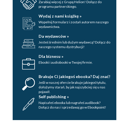
Zarabiaj więcej z Grupą Helion! Dołącz do
programu partnerskiego.
Wydaj z nami książkę »
Wypełnij formularz i zostań autorem naszego
wydawnictwa.
Da wydawców »
Jesteś średnim lub dużym wydawcą? Dołącz do
naszego systemu dystrybucji!
Dla biznesu »
Ebooki i audiobooki w Twojej firmie.
Brakuje Ci jakiegoś ebooka? Daj znać!
Jeśli w naszej ofercie brakuje jakiegoś tytulu,
dołożymy starań, by jak najszybciej się u nas
pojawił.
Self publishing »
Napisałeś ebooka lub nagrałeś audibook?
Dołącz do nas i sprzedawaj go w Ebookpoint!