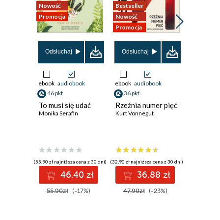
Nowość
Bestseller
Nowość
Promocja
Nowość
Promocja
Promocja
Odsłuchaj
Odsłuchaj
Odsłuch
ebook
audiobook
ebook
audiobook
audiobook
46 pkt
36 pkt
49 pkt
To musi się udać
Rzeźnia numer pięć
Trzy zag
Monika Serafin
Kurt Vonnegut
Organiza
Eduardo 
(55,90 zł najniższa cena z 30 dni)
(32,90 zł najniższa cena z 30 dni)
(42,34 zł najni
46.40 zł
36.88 zł
4
55.90zł
(-17%)
47.90zł
(-23%)
54.99z