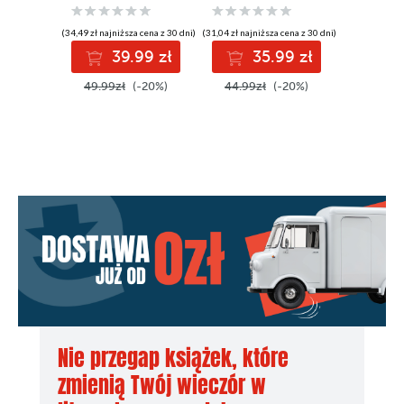
(34,49 zł najniższa cena z 30 dni)
(31,04 zł najniższa cena z 30 dni)
(19,99 zł najni
39.99 zł
35.99 zł
1
49.99zł
(-20%)
44.99zł
(-20%)
24.99z
Nie przegap książek, które
zmienią Twój wieczór w