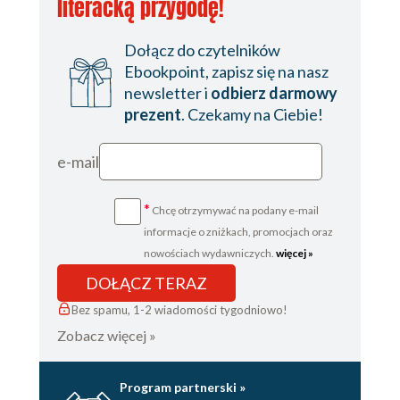
literacką przygodę!
Dołącz do czytelników
Ebookpoint, zapisz się na nasz
newsletter i
odbierz darmowy
prezent
. Czekamy na Ciebie!
e-mail
*
Chcę otrzymywać na podany e-mail
informacje o zniżkach, promocjach oraz
nowościach wydawniczych.
więcej »
DOŁĄCZ TERAZ
Bez spamu, 1-2 wiadomości tygodniowo!
Zobacz więcej »
Program partnerski »