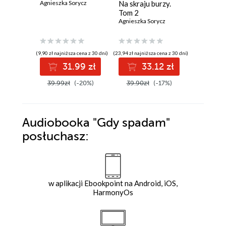
Agnieszka Sorycz
Na skraju burzy.
Na skraj
Tom 2
Tom 1
Agnieszka Sorycz
Agnieszka
(9,90 zł najniższa cena z 30 dni)
(23,94 zł najniższa cena z 30 dni)
(23,94 zł najni
31.99 zł
33.12 zł
3
39.99zł
(-20%)
39.90zł
(-17%)
39.90z
Audiobooka
"Gdy spadam"
posłuchasz:
w aplikacji Ebookpoint na Android, iOS,
HarmonyOs