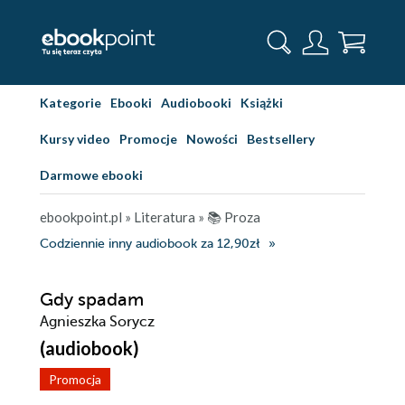
Kategorie
Ebooki
Audiobooki
Książki
Kursy video
Promocje
Nowości
Bestsellery
Darmowe ebooki
ebookpoint.pl
»
Literatura
»
📚 Proza
Codziennie inny audiobook za 12,90zł
Gdy spadam
Agnieszka Sorycz
(audiobook)
Promocja