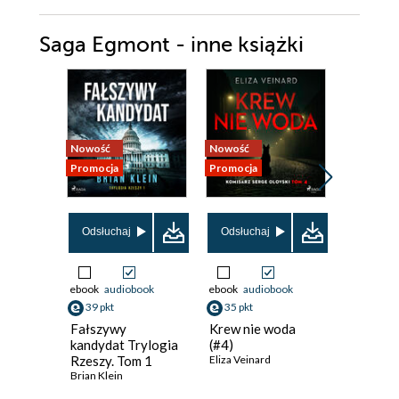
Saga Egmont - inne książki
Nowość
Nowość
Promocja
Promocja
Promocja
Odsłuchaj
Odsłuchaj
Odsłuch
ebook
audiobook
ebook
audiobook
ebook
aud
39 pkt
35 pkt
17 pkt
Fałszywy
Krew nie woda
Białe no
kandydat Trylogia
(#4)
Fiodor Do
Rzeszy. Tom 1
Eliza Veinard
Brian Klein