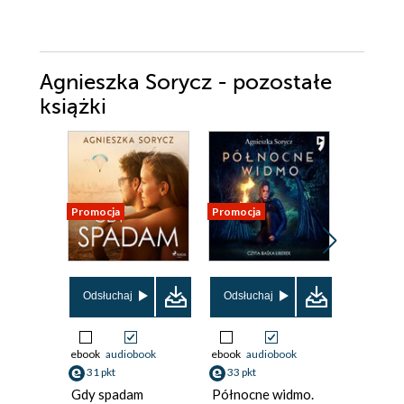
Agnieszka Sorycz - pozostałe
książki
Promocja
Promocja
Promocja
Odsłuchaj
Odsłuchaj
Odsłuch
ebook
audiobook
ebook
audiobook
audiobook
31 pkt
33 pkt
33 pkt
Gdy spadam
Północne widmo.
Północn