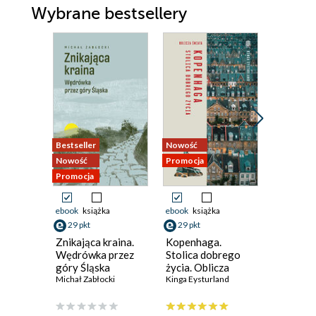
Wybrane bestsellery
Bestseller
Nowość
Promocja
Nowość
Promocja
Promocja
ebook
książka
ebook
książka
ebook
ksi
29 pkt
29 pkt
47 pkt
Znikająca kraina.
Kopenhaga.
Sycylia.
Wędrówka przez
Stolica dobrego
południ
góry Śląska
życia. Oblicza
Karolina 
Michał Zabłocki
świata
Kinga Eysturland