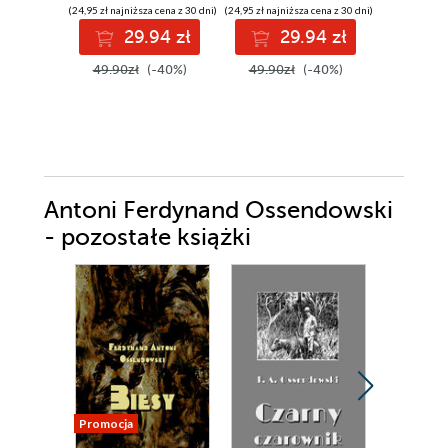
(24,95 zł najniższa cena z 30 dni)
(24,95 zł najniższa cena z 30 dni)
(39,50 zł najni
29.94 zł
29.94 zł
4
49.90zł
(-40%)
49.90zł
(-40%)
79.00z
Antoni Ferdynand Ossendowski
- pozostałe książki
Promocja