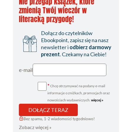
Nie przegap książek, które
zmienią Twój wieczór w
literacką przygodę!
Dołącz do czytelników
Ebookpoint, zapisz się na nasz
newsletter i
odbierz darmowy
prezent
. Czekamy na Ciebie!
e-mail
*
Chcę otrzymywać na podany e-mail
informacje o zniżkach, promocjach oraz
nowościach wydawniczych.
więcej »
DOŁĄCZ TERAZ
Bez spamu, 1-2 wiadomości tygodniowo!
Zobacz więcej »