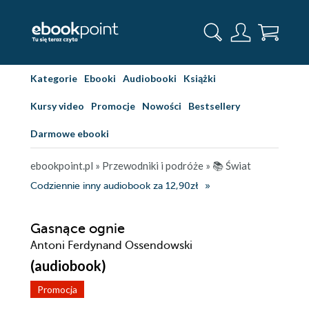
Kategorie
Ebooki
Audiobooki
Książki
Kursy video
Promocje
Nowości
Bestsellery
Darmowe ebooki
ebookpoint.pl
»
Przewodniki i podróże
»
📚 Świat
Codziennie inny audiobook za 12,90zł
Gasnące ognie
Antoni Ferdynand Ossendowski
(audiobook)
Promocja