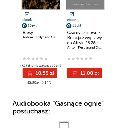
ebook
ebook
ebook
10 pkt
11 pkt
12 pkt
Biesy
Czarny czarownik.
Cień po
Antoni Ferdynand Ossendowski
Relacja z wyprawy
Wschodu
do Afryki 1926 r
kulisami
Antoni Ferdynand Ossendowski
rosyjski
(9,59 zł najniższa cena z 30 dni)
10.58 zł
11.00 zł
1
12.30zł
(-14%)
Audiobooka
"Gasnące ognie"
posłuchasz: