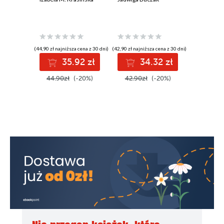
(44,90 zł najniższa cena z 30 dni)
(42,90 zł najniższa cena z 30 dni)
(43,90 zł najni
35.92 zł
34.32 zł
3
44.90zł
(-20%)
42.90zł
(-20%)
43.90z