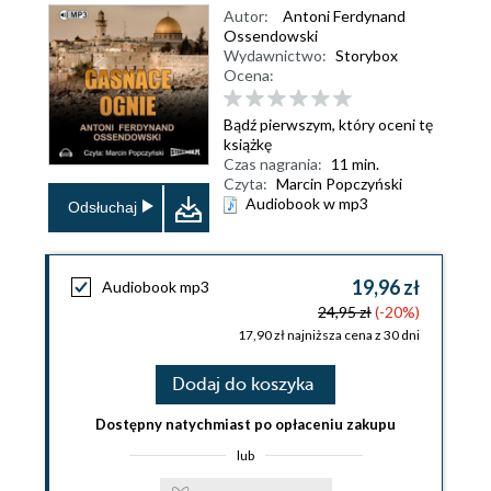
Autor:
Antoni Ferdynand
Ossendowski
Wydawnictwo:
Storybox
Ocena:
Bądź pierwszym, który oceni tę
książkę
Czas nagrania:
11 min.
Czyta:
Marcin Popczyński
Audiobook w mp3
Odsłuchaj
19,96 zł
Audiobook mp3
24,95 zł
(-20%)
17,90 zł najniższa cena z 30 dni
Dodaj do koszyka
Dostępny natychmiast po opłaceniu zakupu
lub