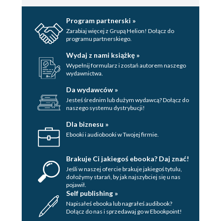
Program partnerski »
Zarabiaj więcej z Grupą Helion! Dołącz do
programu partnerskiego.
Wydaj z nami książkę »
Wypełnij formularz i zostań autorem naszego
wydawnictwa.
Da wydawców »
Jesteś średnim lub dużym wydawcą? Dołącz do
naszego systemu dystrybucji!
Dla biznesu »
Ebooki i audiobooki w Twojej firmie.
Brakuje Ci jakiegoś ebooka? Daj znać!
Jeśli w naszej ofercie brakuje jakiegoś tytulu,
dołożymy starań, by jak najszybciej się u nas
pojawił.
Self publishing »
Napisałeś ebooka lub nagrałeś audibook?
Dołącz do nas i sprzedawaj go w Ebookpoint!