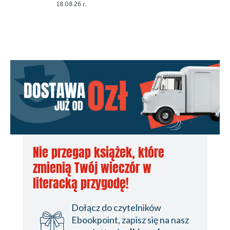
18.08.26 r.
Nie przegap książek, które
zmienią Twój wieczór w
literacką przygodę!
Dołącz do czytelników
Ebookpoint, zapisz się na nasz