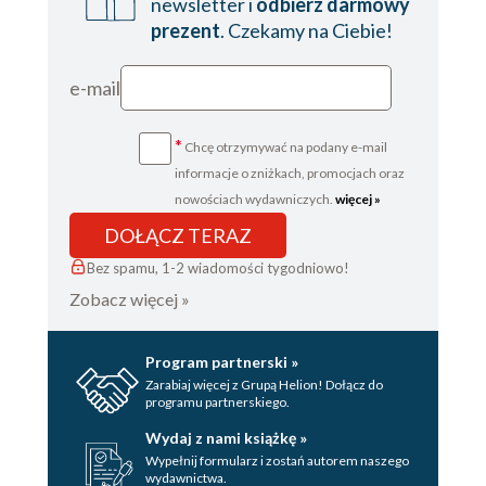
newsletter i
odbierz darmowy
prezent
. Czekamy na Ciebie!
e-mail
*
Chcę otrzymywać na podany e-mail
informacje o zniżkach, promocjach oraz
nowościach wydawniczych.
więcej »
DOŁĄCZ TERAZ
Bez spamu, 1-2 wiadomości tygodniowo!
Zobacz więcej »
Program partnerski »
Zarabiaj więcej z Grupą Helion! Dołącz do
programu partnerskiego.
Wydaj z nami książkę »
Wypełnij formularz i zostań autorem naszego
wydawnictwa.