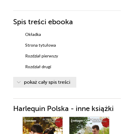
Spis treści
ebooka
Okładka
Strona tytułowa
Rozdział pierwszy
Rozdział drugi
Rozdział trzeci
pokaż cały spis treści
Rozdział czwarty
Rozdział piąty
Harlequin Polska - inne książki
Rozdział szósty
Rozdział siódmy
Rozdział ósmy