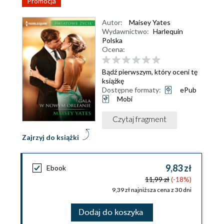
Promocja
Autor:
Maisey Yates
Wydawnictwo:
Harlequin
Polska
Ocena:
Bądź pierwszym, który oceni tę
książkę
Dostępne formaty:
ePub
Mobi
Czytaj fragment
Zajrzyj do książki
9,83 zł
Ebook
11,99 zł
(-18%)
9,39 zł najniższa cena z 30 dni
Dodaj do koszyka