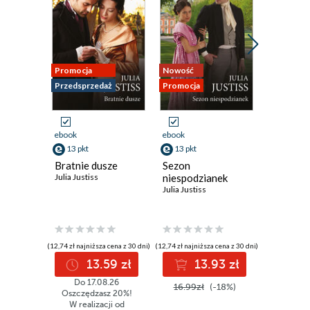
Rozdział dziewiąty
Rozdział dziesiąty
Rozdział jedenasty
Promocja
Nowość
Nowość
Przedsprzedaż
Promocja
Promocja
Rozdział dwunasty
Rozdział trzynasty
ebook
ebook
ebook
Strona redakcyjna
13 pkt
13 pkt
9 pkt
Bratnie dusze
Sezon
Uwięzion
Julia Justiss
niespodzianek
Michelle 
Julia Justiss
(12,74 zł najniższa cena z 30 dni)
(12,74 zł najniższa cena z 30 dni)
(8,99 zł najniż
13.59 zł
13.93 zł
9
Do 17.08.26
16.99zł
(-18%)
11.99z
Oszczędzasz 20%!
W realizacji od