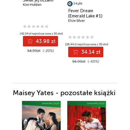
34 pkt
Kim Holden
Ewelina N
Fever Dream
(Emerald Lake #1)
Elsie Silver
(42,34 zł najniższa cena z 30 dni)
(19,49 zł najni
43.98 zł
2
(28,44 zł najniższa cena z 30 dni)
54.99zł
(-20%)
29.99z
34.14 zł
56.90zł
(-40%)
Maisey Yates - pozostałe książki