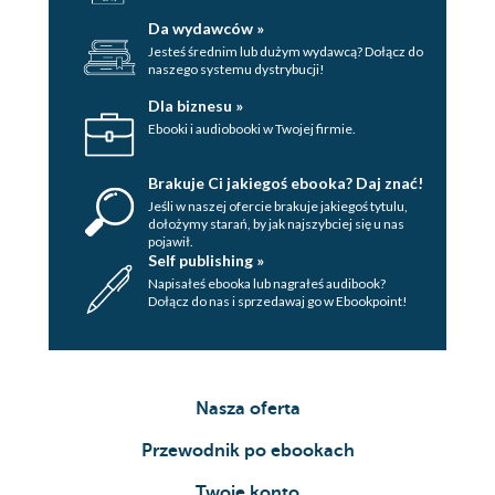
Da wydawców »
Jesteś średnim lub dużym wydawcą? Dołącz do
naszego systemu dystrybucji!
Dla biznesu »
Ebooki i audiobooki w Twojej firmie.
Brakuje Ci jakiegoś ebooka? Daj znać!
Jeśli w naszej ofercie brakuje jakiegoś tytulu,
dołożymy starań, by jak najszybciej się u nas
pojawił.
Self publishing »
Napisałeś ebooka lub nagrałeś audibook?
Dołącz do nas i sprzedawaj go w Ebookpoint!
Nasza oferta
Przewodnik po ebookach
Twoje konto