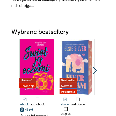
nich obojga…
Wybrane bestsellery
Nowość
Bestseller
Nowość
Promocja
Nowość
Promocja
Promocja
ebook
audiobook
ebook
audiobook
ebook
43 pkt
21 pkt
książka
Świat jej oczami
Pucked 