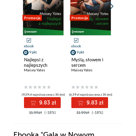
Promocja
Promocja
Promocja
ebook
ebook
ebook
9 pkt
9 pkt
9 pkt
Najlepsi z
Myślą, słowem i
Kluczem 
najlepszych
sercem
miłość
Maisey Yates
Maisey Yates
Maisey Ya
(9,39 zł najniższa cena z 30 dni)
(6,59 zł najniższa cena z 30 dni)
(9,09 zł najniż
9.83 zł
9.83 zł
9
11.99zł
(-18%)
11.99zł
(-18%)
11.99z
Ebooka
"Gala w Nowym