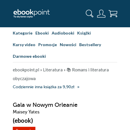
Kategorie
Ebooki
Audiobooki
Książki
Kursy video
Promocje
Nowości
Bestsellery
Darmowe ebooki
ebookpoint.pl
»
Literatura
»
📚 Romans i literatura
obyczajowa
Codziennie inna książka za 9,90zł
Gala w Nowym Orleanie
Maisey Yates
(ebook)