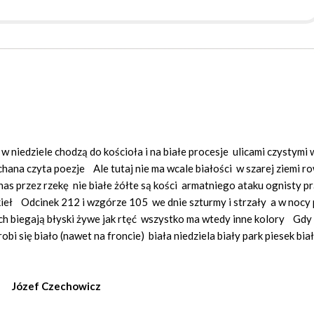
 niedziele chodzą do kościoła i na białe procesje ulicami czystymi 
hana czyta poezje Ale tutaj nie ma wcale białości w szarej ziemi r
nas przez rzekę nie białe żółte są kości armatniego ataku ognisty p
ekieł Odcinek 212 i wzgórze 105 we dnie szturmy i strzały a w nocy
ych biegają błyski żywe jak rtęć wszystko ma wtedy inne kolory Gdy
obi się biało (nawet na froncie) biała niedziela biały park piesek bia
Józef Czechowicz