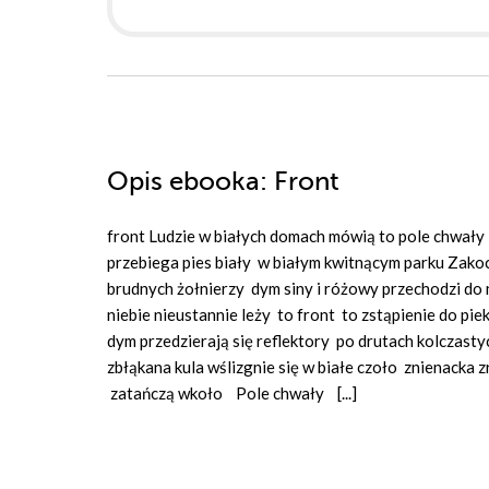
Opis
ebooka
: Front
front Ludzie w białych domach mówią to pole chwały w
przebiega pies biały w białym kwitnącym parku Zakoc
brudnych żołnierzy dym siny i różowy przechodzi do 
niebie nieustannie leży to front to zstąpienie do pi
dym przedzierają się reflektory po drutach kolczast
zbłąkana kula wślizgnie się w białe czoło znienacka zr
zatańczą wkoło Pole chwały [...]