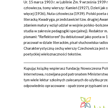
Ur. 15 marca 1903 r. w Lublinie Zm. 9 września 1939 r. 
człowiecza, tomy wierszy: Kamień (1927), Dzień jak c
więcej (1936), Nuta człowiecza (1939). Polski poeta
literacką Kwadryga, przedstawiciel tzw. drugiej Awan
zdaniem matury wziął udział w wojnie polsko-bolszewi
studia w zakresie pedagogiki specjalnej). Redaktor m
pismami: "Reflektorem" (tu debiutował jako poeta w 
pracował w dziale literackim, pisał słuchowiska rad
Charakterystyczną cechą wierszy Czechowicza jest ni
poetyckiej wieloznaczności tekstów.
Kupując książkę wspierasz fundację Nowoczesna Polsk
internetowa, rozwijana pod patronatem Ministerstwa 
tym wiele lektur szkolnych zalecanych do użytku prze
odpowiednio opracowane - opatrzone przypisami or