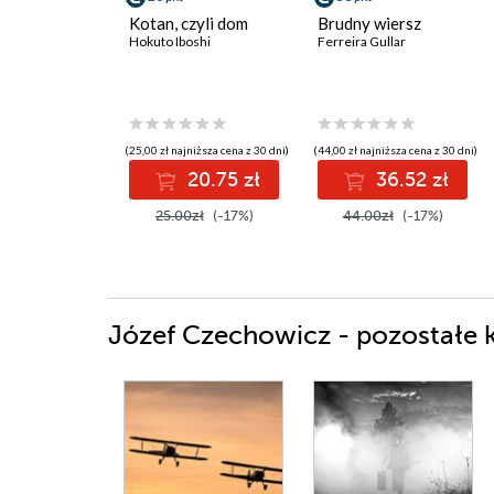
Kotan, czyli dom
Brudny wiersz
Hokuto Iboshi
Ferreira Gullar
(25,00 zł najniższa cena z 30 dni)
(44,00 zł najniższa cena z 30 dni)
20.75 zł
36.52 zł
25.00zł
(-17%)
44.00zł
(-17%)
Józef Czechowicz - pozostałe k