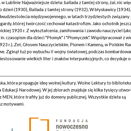
w Lublinie Najważniejsze dzieła: ballada z tamtej strony, żal, nic wię
o dzień (1930), Ballada z tamtej strony (1932), W błyskawicy (1934),
 dwudziestolecia międzywojennego, w latach trzydziestych związany 
gardy, której twórczość cechował katastrofizm. Jako ochotnik jeszc
ckiej 1920 r. Z wykształcenia, zamiłowania i zawodu nauczyciel (uk
. in. czasopism dla dzieci "Płomyk" i "Płomyczek". Współpracował z w
1923 r.), Zet, Głosem Nauczycielskim, Pionem i Kameną, w Polskim Ra
iowe. Zginął tuż po wybuchu II wojny światowej, podczas bombardowa
estosowanie wielkich liter i znaków interpunkcyjnych, co decyduje o
a, która propaguje ideę wolnej kultury. Wolne Lektury to bibliotek
Edukacji Narodowej. W jej zbiorach znajduje się kilka tysięcy utwo
z MEN, które trafiły już do domeny publicznej. Wszystkie dzieła są
az motywami.