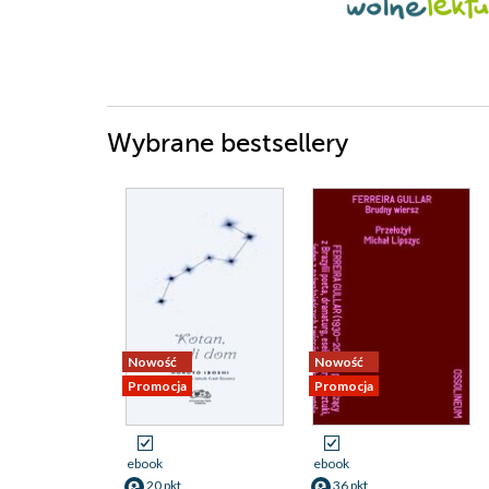
Wybrane bestsellery
Nowość
Nowość
Promocja
Promocja
ebook
ebook
20 pkt
36 pkt