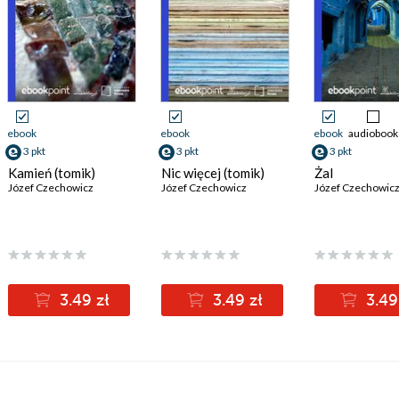
ebook
ebook
ebook
audiobook
3 pkt
3 pkt
3 pkt
Kamień (tomik)
Nic więcej (tomik)
Żal
Józef Czechowicz
Józef Czechowicz
Józef Czechowic
3.49 zł
3.49 zł
3.49