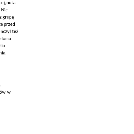
cej, nuta
 Nic
z grupą
ze przed
ończył też
ieloma
diu
nia.
a
rów, w