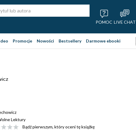
POMOC
LIVE CHAT
ideo
Promocje
Nowości
Bestsellery
Darmowe ebooki
wicz
echowicz
olne Lektury
Bądź pierwszym, który oceni tę książkę