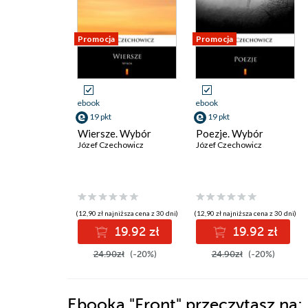
Promocja
Promocja
ebook
ebook
19 pkt
19 pkt
Wiersze. Wybór
Poezje. Wybór
Józef Czechowicz
Józef Czechowicz
(12,90 zł najniższa cena z 30 dni)
(12,90 zł najniższa cena z 30 dni)
19.92 zł
19.92 zł
24.90zł
(-20%)
24.90zł
(-20%)
Ebooka
"Front"
przeczytasz na: