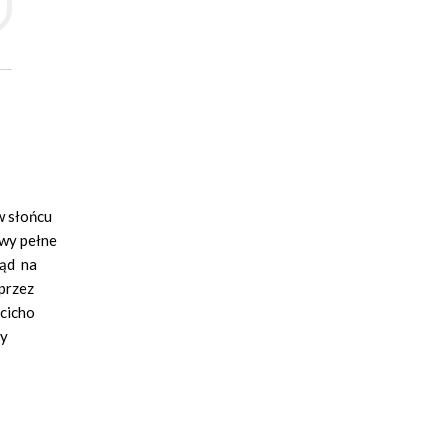
w słońcu
owy pełne
rąd na
 przez
 cicho
ły