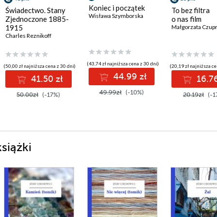
Koniec i początek
Świadectwo. Stany
To bez filtra
Wisława Szymborska
Zjednoczone 1885-
o nas film
1915
Małgorzata Czupr
Charles Reznikoff
(43,74 zł najniższa cena z 30 dni)
(50,00 zł najniższa cena z 30 dni)
(20,19 zł najniższa ce
44.99 zł
41.50 zł
16.76
49.99zł
(-10%)
50.00zł
(-17%)
20.19zł
(-1
siążki