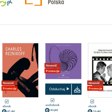
Nowość
Promocja
Nowość
Nowość
Promocja
Promocja
Odsłuchaj
audiobook
ebook
ebook
44 pkt
41 pkt
16 pkt