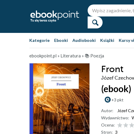
Kategorie
Ebooki
Audiobooki
Książki
Kursy v
ebookpoint.pl
»
Literatura
»
📚 Poezja
Front
Józef Czecho
(ebook)
+3 pkt
Autor:
Józef Cz
Wydawnictwo:
W
Ocena:
Stron:
3