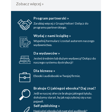
Zobacz więcej »
Program partnerski »
Zarabiaj więcej z Grupą Helion! Dołącz do
programu partnerskiego.
Wydaj z nami książkę »
Wypełnij formularz i zostań autorem naszego
wydawnictwa.
Da wydawców »
Jesteś średnim lub dużym wydawcą? Dołącz do
naszego systemu dystrybucji!
Dla biznesu »
Ebooki i audiobooki w Twojej firmie.
Brakuje Ci jakiegoś ebooka? Daj znać!
Jeśli w naszej ofercie brakuje jakiegoś tytulu,
dołożymy starań, by jak najszybciej się u nas
pojawił.
Self publishing »
Napisałeś ebooka lub nagrałeś audibook?