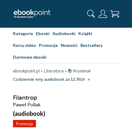
Kategorie
Ebooki
Audiobooki
Książki
Kursy video
Promocje
Nowości
Bestsellery
Darmowe ebooki
ebookpoint.pl
»
Literatura
»
📚 Kryminał
Codziennie inny audiobook za 12,90zł
Filantrop
Paweł Pollak
(audiobook)
Promocja