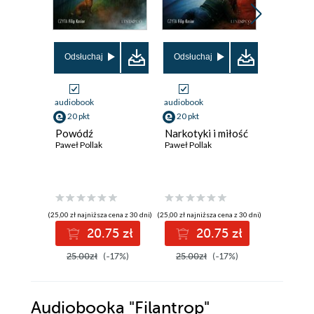
Odsłuchaj
Odsłuchaj
Odsłuch
audiobook
audiobook
audiobook
20 pkt
20 pkt
20 pkt
Powódź
Narkotyki i miłość
Eksplozj
Paweł Pollak
Paweł Pollak
Paweł Poll
(25,00 zł najniższa cena z 30 dni)
(25,00 zł najniższa cena z 30 dni)
(25,00 zł najni
20.75 zł
20.75 zł
2
25.00zł
(-17%)
25.00zł
(-17%)
25.00z
Audiobooka
"Filantrop"