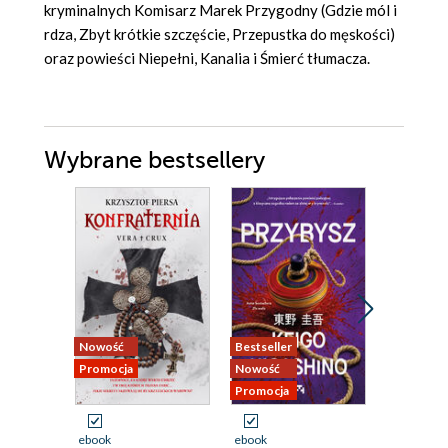
kryminalnych Komisarz Marek Przygodny (Gdzie mól i
rdza, Zbyt krótkie szczęście, Przepustka do męskości)
oraz powieści Niepełni, Kanalia i Śmierć tłumacza.
Wybrane bestsellery
Nowość
Promocja
Nowość
Bestseller
Promocja
Nowość
Odsłuch
Promocja
ebook
aud
ebook
ebook