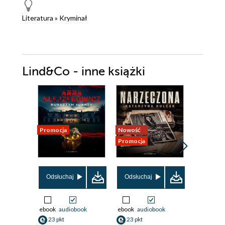
Literatura
»
Kryminał
Lind&Co - inne książki
Promocja
Nowość
Nowość
Promocja
Promocja
Odsłuchaj
Odsłuchaj
Odsłuch
ebook
audiobook
ebook
audiobook
ebook
aud
23 pkt
23 pkt
46 pkt