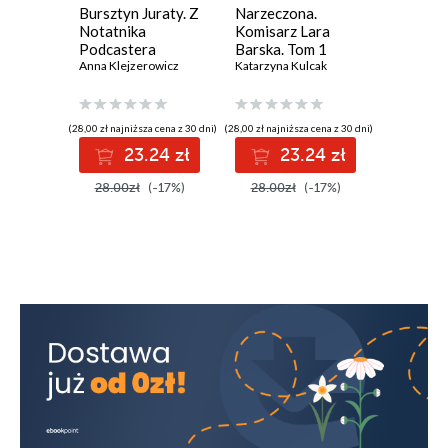
Bursztyn Juraty. Z
Narzeczona.
Złodziej
Notatnika
Komisarz Lara
Tom 3. 
Podcastera
Barska. Tom 1
Gdańska
Kryminalnego.
Anna Klejzerowicz
Katarzyna Kulcak
Izabela Ż
Tom 2
(28,00 zł najniższa cena z 30 dni)
(28,00 zł najniższa cena z 30 dni)
(56,00 zł najni
23.24 zł
23.24 zł
4
28.00zł
(-17%)
28.00zł
(-17%)
56.00z