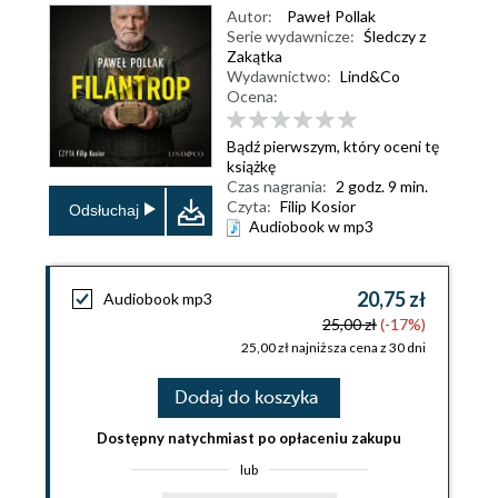
Autor:
Paweł Pollak
Serie wydawnicze:
Śledczy z
Zakątka
Wydawnictwo:
Lind&Co
Ocena:
Bądź pierwszym, który oceni tę
książkę
Czas nagrania:
2 godz. 9 min.
Czyta:
Filip Kosior
Odsłuchaj
Audiobook w mp3
20,75 zł
Audiobook mp3
25,00 zł
(-17%)
25,00 zł najniższa cena z 30 dni
Dodaj do koszyka
Dostępny natychmiast po opłaceniu zakupu
lub