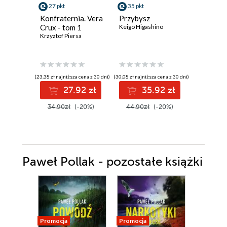
44 pkt
27 pkt
35 pkt
Krew ni
Konfraternia. Vera
Przybysz
(#4)
Crux - tom 1
Keigo Higashino
Eliza Vein
Krzyztof Piersa
(23,38 zł najniższa cena z 30 dni)
(30,08 zł najniższa cena z 30 dni)
44
27.92 zł
35.92 zł
34.90zł
(-20%)
44.90zł
(-20%)
Paweł Pollak - pozostałe książki
Promocja
Promocja
Promocja