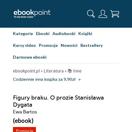
Kategorie
Ebooki
Audiobooki
Książki
Kursy video
Promocje
Nowości
Bestsellery
Darmowe ebooki
ebookpoint.pl
»
Literatura
»
📚 Inne
Codziennie inna książka za 9,90zł
Figury braku. O prozie Stanisława
Dygata
Ewa Bartos
(ebook)
Promocja