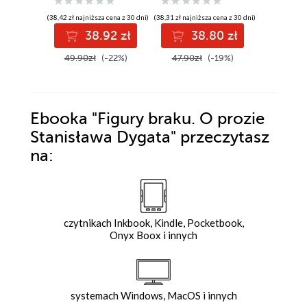
(38,42 zł najniższa cena z 30 dni)
(38,31 zł najniższa cena z 30 dni)
(49,90 zł najni
38.92 zł
38.80 zł
3
49.90zł
(-22%)
47.90zł
(-19%)
49.90z
Ebooka
"Figury braku. O prozie
Stanisława Dygata"
przeczytasz
na:
czytnikach Inkbook, Kindle, Pocketbook,
Onyx Boox i innych
systemach Windows, MacOS i innych