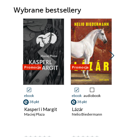
Wybrane bestsellery
Promocja
Promocja
Promocja
ebook
ebook
audiobook
ebook
38 pkt
38 pkt
38 pkt
Kasperl i Margit
Lázár
Samotnoś
Maciej Płaza
Nelio Biedermann
Sunny'e
Kiran Desa