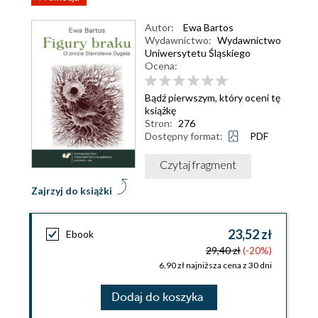
Autor:
Ewa Bartos
Wydawnictwo:
Wydawnictwo
Uniwersytetu Śląskiego
Ocena:
Bądź pierwszym, który oceni tę
książkę
Stron:
276
Dostępny format:
PDF
Czytaj fragment
Zajrzyj do książki
23,52 zł
Ebook
29,40 zł
(-20%)
6,90 zł najniższa cena z 30 dni
Dodaj do koszyka