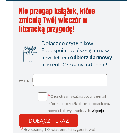
Dystans / 161
Nie przegap książek, które
zmienią Twój wieczór w
Czas, wojna i brak
literacką przygodę!
Pętla czasu / 173
Między czasem / 181
Dołącz do czytelników
Odbiór / 185
Ebookpoint, zapisz się na nasz
Aktualizacja / 194
newsletter i
odbierz darmowy
Oszukać czas / 200
prezent
. Czekamy na Ciebie!
Wojna / 206
Znikająca epoka / 225
e-mail
Obecność / 228
*
Chcę otrzymywać na podany e-mail
Zakończenie / 247
informacje o zniżkach, promocjach oraz
nowościach wydawniczych.
więcej »
Wykaz skrótów / 255
DOŁĄCZ TERAZ
Bibliografia / 257
Bez spamu, 1-2 wiadomości tygodniowo!