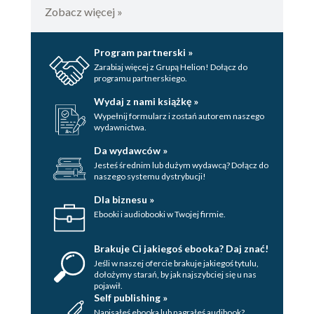
Indeks osobowy / 265
Zobacz więcej »
Summary / 271
Program partnerski »
Résumé / 273
Zarabiaj więcej z Grupą Helion! Dołącz do
programu partnerskiego.
Wydaj z nami książkę »
Wypełnij formularz i zostań autorem naszego
wydawnictwa.
Da wydawców »
Jesteś średnim lub dużym wydawcą? Dołącz do
naszego systemu dystrybucji!
Dla biznesu »
Ebooki i audiobooki w Twojej firmie.
Brakuje Ci jakiegoś ebooka? Daj znać!
Jeśli w naszej ofercie brakuje jakiegoś tytulu,
dołożymy starań, by jak najszybciej się u nas
pojawił.
Self publishing »
Napisałeś ebooka lub nagrałeś audibook?