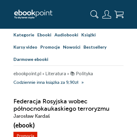
Kategorie
Ebooki
Audiobooki
Książki
Kursy video
Promocje
Nowości
Bestsellery
Darmowe ebooki
ebookpoint.pl
»
Literatura
»
📚 Polityka
Codziennie inna książka za 9,90zł
Federacja Rosyjska wobec
północnokaukaskiego terroryzmu
Jarosław Kardaś
(ebook)
Promocja