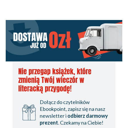
Nie przegap książek, które
zmienią Twój wieczór w
literacką przygodę!
Dołącz do czytelników
Ebookpoint, zapisz się na nasz
newsletter i
odbierz darmowy
prezent
. Czekamy na Ciebie!