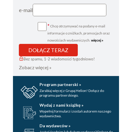
e-mail
*
Chcę otrzymywać na podany e-mail
informacje o zniżkach, promocjach oraz
nowościach wydawniczych.
więcej »
DOŁĄCZ TERAZ
Bez spamu, 1-2 wiadomości tygodniowo!
Zobacz więcej »
Program partnerski »
Zarabiaj więcej z Grupą Helion! Dołącz do
programu partnerskiego.
Wydaj z nami książkę »
Wypełnij formularz i zostań autorem naszego
wydawnictwa.
Da wydawców »
Jesteś średnim lub dużym wydawcą? Dołącz do