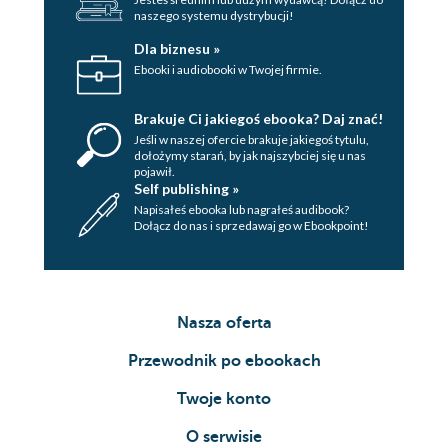
naszego systemu dystrybucji!
Dla biznesu »
Ebooki i audiobooki w Twojej firmie.
Brakuje Ci jakiegoś ebooka? Daj znać!
Jeśli w naszej ofercie brakuje jakiegoś tytulu,
dołożymy starań, by jak najszybciej się u nas
pojawił.
Self publishing »
Napisałeś ebooka lub nagrałeś audibook?
Dołącz do nas i sprzedawaj go w Ebookpoint!
Nasza oferta
Przewodnik po ebookach
Twoje konto
O serwisie