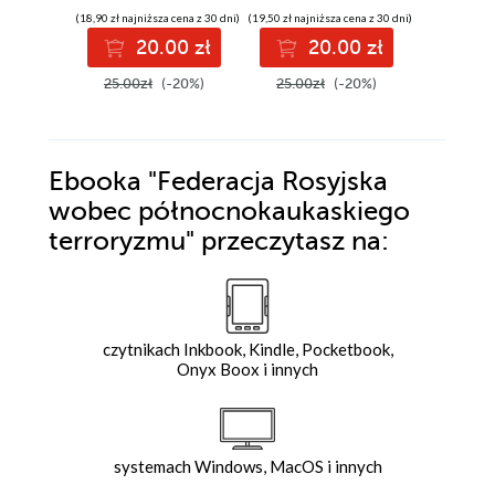
kadencji
globalne
(18,90 zł najniższa cena z 30 dni)
(19,50 zł najniższa cena z 30 dni)
(29,90 zł najni
prezydenckiej
SARS-C
20.00 zł
20.00 zł
3
Władimira Putina
25.00zł
(-20%)
25.00zł
(-20%)
39.99z
Ebooka
"Federacja Rosyjska
wobec północnokaukaskiego
terroryzmu"
przeczytasz na:
czytnikach Inkbook, Kindle, Pocketbook,
Onyx Boox i innych
systemach Windows, MacOS i innych