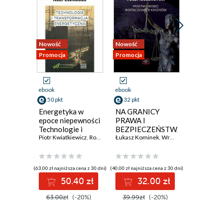
Nowość
Nowość
Nowość
Promocja
Promocja
Promocja
ebook
ebook
ebook
50 pkt
32 pkt
36 pkt
Energetyka w
NA GRANICY
CYBER
epoce niepewności
PRAWA I
PAŃSTW
Technologie i
BEZPIECZEŃSTWA
SPOŁE
transformacja
Piotr Kwiatkiewicz
,
Robert Maciejewski
Łukasz Kominek
,
Radosław Szczerbowski
,
Wróblewski Tomasz
W DOBI
Łukasz K
,
Żak 
energetyczna
GLOBA
WYZW
(63,00 zł najniższa cena z 30 dni)
(40,00 zł najniższa cena z 30 dni)
(45,00 zł najni
50.40 zł
32.00 zł
3
63.00zł
(-20%)
39.99zł
(-20%)
45.00z