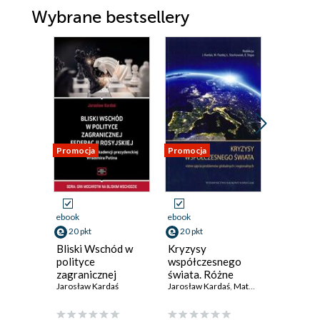
Wybrane bestsellery
Promocja
Promocja
Promocja
ebook
ebook
ebook
20 pkt
20 pkt
32 pkt
Bliski Wschód w
Kryzysy
Unilater
polityce
współczesnego
multilat
zagranicznej
świata. Różne
wymiar p
Federacji
Jarosław Kardaś
ujęcia problemów
Jarosław Kardaś
,
Mateusz Pazdej
zdrowot
Piotr Bara
,
Łukas
Rosyjskiej w
globalnych i
państw 
okresie czwartej
regionalnych
warunka