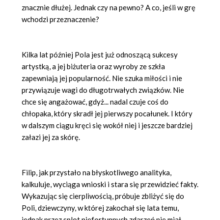
znacznie dłużej. Jednak czy na pewno? A co, jeśli w grę
wchodzi przeznaczenie?
Kilka lat później Pola jest już odnoszącą sukcesy
artystką, a jej biżuteria oraz wyroby ze szkła
zapewniają jej popularność. Nie szuka miłości i nie
przywiązuje wagi do długotrwałych związków. Nie
chce się angażować, gdyż... nadal czuje coś do
chłopaka, który skradł jej pierwszy pocałunek. I który
w dalszym ciągu kręci się wokół niej i jeszcze bardziej
załazi jej za skórę.
Filip, jak przystało na błyskotliwego analityka,
kalkuluje, wyciąga wnioski i stara się przewidzieć fakty.
Wykazując się cierpliwością, próbuje zbliżyć się do
Poli, dziewczyny, w której zakochał się lata temu,
jednak przez splot niefortunnych zdarzeń nie miał