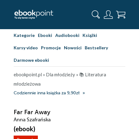
Kategorie
Ebooki
Audiobooki
Książki
Kursy video
Promocje
Nowości
Bestsellery
Darmowe ebooki
ebookpoint.pl
»
Dla młodzieży
»
📚 Literatura
młodzieżowa
Codziennie inna książka za 9,90zł
Far Far Away
Anna Szafrańska
(ebook)