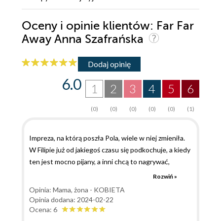
Oceny i opinie klientów: Far Far
Away Anna Szafrańska
Dodaj opinię
6.0
1
2
3
4
5
6
(0)
(0)
(0)
(0)
(0)
(1)
Impreza, na którą poszła Pola, wiele w niej zmieniła.
W Filipie już od jakiegoś czasu się podkochuje, a kiedy
ten jest mocno pijany, a inni chcą to nagrywać,
postanawia mu pomóc. Nie tylko odgania wszystkich i
Rozwiń »
to skutecznie, ale również zabiera go z dala od nich
Opinia: Mama, żona - KOBIETA
do pokoju. To tam zostaje jej skradziony pocałunek, a
Opinia dodana: 2024-02-22
z ust chłopaka padają słowa, które marzyła, aby
Ocena: 6
usłyszeć. Chwilę później wchodzi inna dziewczyna,