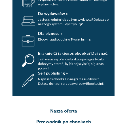
wydawnictwa.
Da wydawców »
Jesteś średnim lub dużym wydawcą? Dołącz do
naszego systemu dystrybucji!
Dla biznesu »
Ebooki i audiobooki w Twojej firmie.
Brakuje Ci jakiegoś ebooka? Daj znać!
Jeśli w naszej ofercie brakuje jakiegoś tytulu,
dołożymy starań, by jak najszybciej się u nas
pojawił.
Self publishing »
Napisałeś ebooka lub nagrałeś audibook?
Dołącz do nas i sprzedawaj go w Ebookpoint!
Nasza oferta
Przewodnik po ebookach