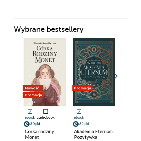
Wybrane bestsellery
Nowość
Promocja
Promocja
Promocja
ebook
audiobook
ebook
ebook
30 pkt
32 pkt
29 pkt
Córka rodziny
Akademia Eternum.
Seria M
Monet
Pozytywka
(#2). Wi