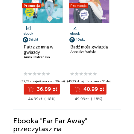
Promocja
Promocja
Promocja
ebook
ebook
ebook
36 pkt
40 pkt
36 pkt
Patrz ze mną w
Bądź moją gwiazdą
Przeklin
gwiazdy
Anna Szafrańska
Anna Szaf
Anna Szafrańska
(39,99 zł najniższa cena z 30 dni)
(40,79 zł najniższa cena z 30 dni)
(36,39 zł najni
36.89 zł
40.99 zł
3
44.99zł
(-18%)
49.99zł
(-18%)
44.99z
Ebooka
"Far Far Away"
przeczytasz na: