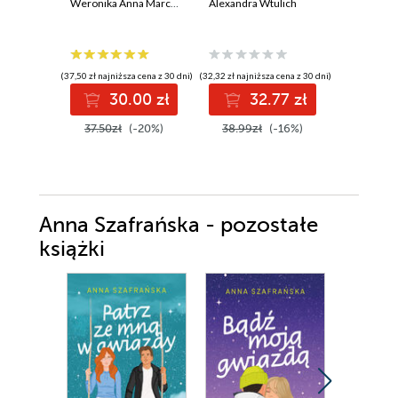
Weronika Anna Marczak
Alexandra Wtulich
krańcu c
Amy Spark
(37,50 zł najniższa cena z 30 dni)
(32,32 zł najniższa cena z 30 dni)
(27,64 zł najni
30.00 zł
32.77 zł
2
37.50zł
(-20%)
38.99zł
(-16%)
35.90z
Anna Szafrańska - pozostałe
książki