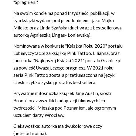
"Spragnieni".
Na swoim koncie ma ponad trzydzieści publikacji, w
tym książki wydane pod pseudonimem - jako Majka
Milejko oraz Linda Szańska (duet wraz z bestsellerową
autorką Agnieszką Lingas- Łoniewską).
Nominowana w konkursie "Książka Roku 2020" portalu
Lubimyczytac.pl za książkę PInk Tattoo. Lilianna, oraz
laureatka "Najlepszej Książki 2021" portalu Granice.pl
za powieść Uważaj, czego pragniesz. W 2021 roku
seria PInk Tattoo została przetłumaczona na język
czeski szybko zyskując status bestsellera.
Prywatnie miłośniczka książek Jane Austin, sióstr
Brontë oraz wszelkich adaptacji filmowych ich
twórczości. Mieszka pod Poznaniem, ale ogromnym
uczuciem darzy Wrocław.
Ciekawostka: autorka ma dwukolorowe oczy
(heterochromia).