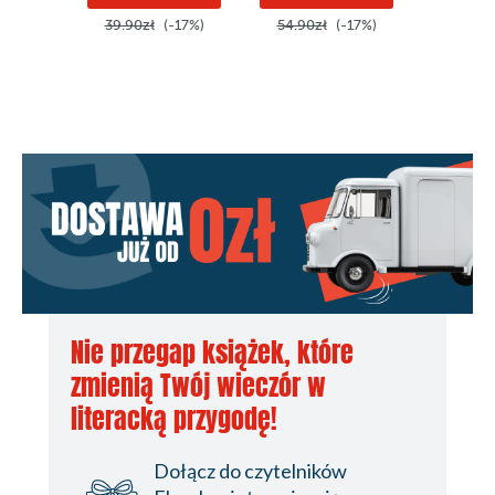
39.90zł
(-17%)
54.90zł
(-17%)
12.99z
Nie przegap książek, które
zmienią Twój wieczór w
literacką przygodę!
Dołącz do czytelników