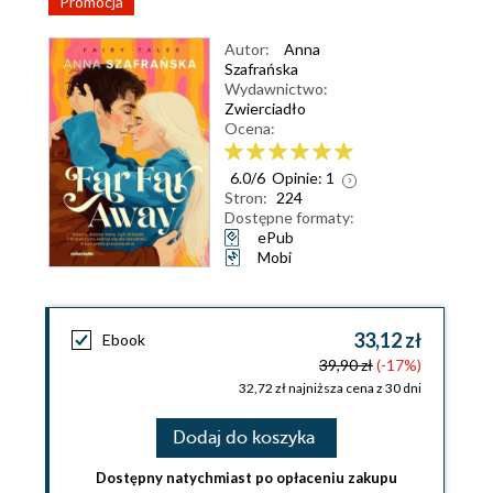
Promocja
Autor:
Anna
Szafrańska
Wydawnictwo:
Zwierciadło
Ocena:
6.0
/
6
Opinie:
1
Stron:
224
Dostępne formaty:
ePub
Mobi
33,12 zł
Ebook
39,90 zł
(-17%)
32,72 zł najniższa cena z 30 dni
Dodaj do koszyka
Dostępny natychmiast po opłaceniu zakupu