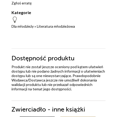
jeden wieczór, nie mogąc się oderwać, aż nie
Zgłoś erratę
poznałam zakończenia. Akcja sprawnie
Kategorie
poprowadzona, nie jest bardzo szybka, ale również
nie jest ani wolna, ani nudząca. Bohaterowie ciekawi,
Dla młodzieży
»
Literatura młodzieżowa
dobrze wykreowani. Osobiście polubiłam oboje i
mocno im kibicowałam, aby odnaleźli drogę do
szczęścia. Far Far Away to książka, która mnie się
podobała i spędziłam z nią miło czas. Z przyjemnością
polecam. Recenzja pojawiła się również na moim
Dostępność produktu
blogu
Produkt nie został jeszcze oceniony pod kątem ułatwień
dostępu lub nie podano żadnych informacji o ułatwieniach
dostępu lub są one niewystarczające. Prawdopodobnie
Wydawca/Dostawca jeszcze nie umożliwił dokonania
walidacji produktu lub nie przekazał odpowiednich
informacji na temat jego dostępności.
Zwierciadło - inne książki