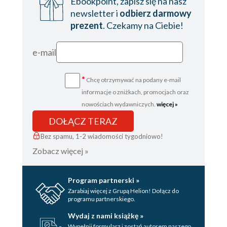
Ebookpoint, zapisz się na nasz
newsletter i
odbierz darmowy
prezent
. Czekamy na Ciebie!
e-mail
*
Chcę otrzymywać na podany e-mail
informacje o zniżkach, promocjach oraz
nowościach wydawniczych.
więcej »
DOŁĄCZ TERAZ
Bez spamu, 1-2 wiadomości tygodniowo!
Zobacz więcej »
Program partnerski »
Zarabiaj więcej z Grupą Helion! Dołącz do
programu partnerskiego.
Wydaj z nami książkę »
Wypełnij formularz i zostań autorem naszego