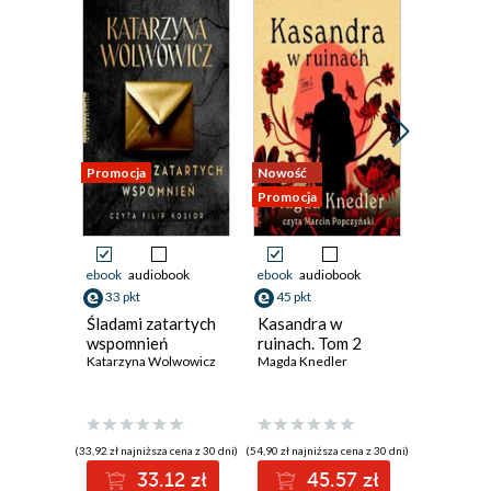
Promocja
Nowość
Nowość
Promocja
Promocja
ebook
audiobook
ebook
audiobook
ebook
33 pkt
45 pkt
10 pkt
Śladami zatartych
Kasandra w
Sens. Ps
wspomnień
ruinach. Tom 2
dla ciebi
Katarzyna Wolwowicz
Magda Knedler
Opracowan
(33,92 zł najniższa cena z 30 dni)
(54,90 zł najniższa cena z 30 dni)
(12,99 zł najni
33.12 zł
45.57 zł
1