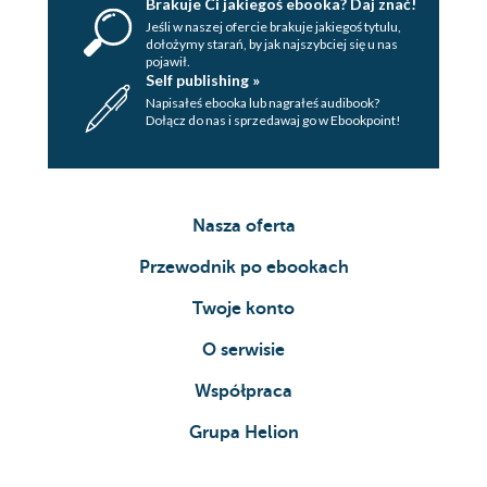
Brakuje Ci jakiegoś ebooka? Daj znać!
Jeśli w naszej ofercie brakuje jakiegoś tytulu,
dołożymy starań, by jak najszybciej się u nas
pojawił.
Self publishing »
Napisałeś ebooka lub nagrałeś audibook?
Dołącz do nas i sprzedawaj go w Ebookpoint!
Nasza oferta
Przewodnik po ebookach
Twoje konto
O serwisie
Współpraca
Grupa Helion