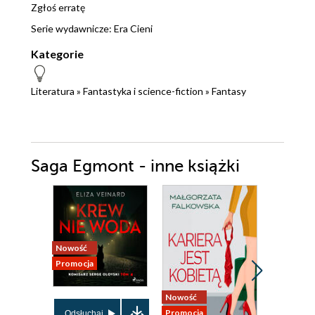
Zgłoś erratę
Serie wydawnicze:
Era Cieni
Kategorie
Literatura
»
Fantastyka i science-fiction
»
Fantasy
Saga Egmont - inne książki
Nowość
Promocja
Nowość
Nowość
Promocja
Promocja
Odsłuchaj