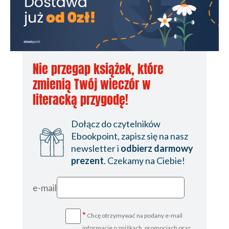
Nie przegap książek, które
zmienią Twój wieczór w
literacką przygodę!
Dołącz do czytelników
Ebookpoint, zapisz się na nasz
newsletter i
odbierz darmowy
prezent
. Czekamy na Ciebie!
e-mail
*
Chcę otrzymywać na podany e-mail
informacje o zniżkach, promocjach oraz