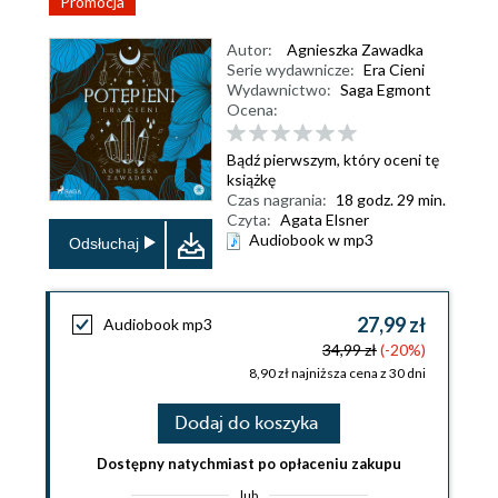
Promocja
Autor:
Agnieszka Zawadka
Serie wydawnicze:
Era Cieni
Wydawnictwo:
Saga Egmont
Ocena:
Bądź pierwszym, który oceni tę
książkę
Czas nagrania:
18 godz. 29 min.
Czyta:
Agata Elsner
Audiobook w mp3
Odsłuchaj
27,99 zł
Audiobook mp3
34,99 zł
(-20%)
8,90 zł najniższa cena z 30 dni
Dodaj do koszyka
Dostępny natychmiast po opłaceniu zakupu
lub