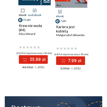
ebook
audiobook
ebook
ebook
35 pkt
7 pkt
23 pkt
Krew nie woda
Kariera jest
Od awok
(#4)
kobietą
zapote.
Eliza Veinard
Małgorzata Falkowska
które uz
smakiem
Jarosław 
(31,04 zł najniższa cena z 30 dni)
(6,89 zł najniższa cena z 30 dni)
(20,69 zł najni
35.99 zł
7.99 zł
2
44.99zł
(-20%)
9.99zł
(-20%)
29.99z