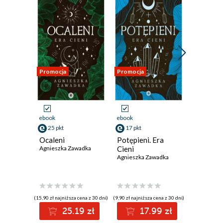
Promocja
Promocja
Promocja
Odsłuch
audiobook
ebook
ebook
27 pkt
25 pkt
17 pkt
Wyklęci
Ocaleni
Potępieni. Era
Agnieszka
Agnieszka Zawadka
Cieni
Agnieszka Zawadka
(8,90 zł najniż
(15,90 zł najniższa cena z 30 dni)
(9,90 zł najniższa cena z 30 dni)
2
25.19 zł
17.99 zł