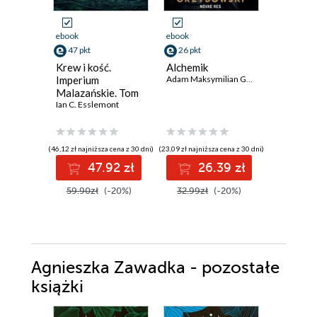
Promocja
ebook
ebook
ebook
47 pkt
26 pkt
30 pkt
Krew i kość.
Alchemik
Sądny dz
Imperium
Adam Maksymilian Grzybowski
Dungeon
Malazańskie. Tom
Carl. To
5
Ian C. Esslemont
Matthew 
(46,12 zł najniższa cena z 30 dni)
(23,09 zł najniższa cena z 30 dni)
(30,79 zł najni
47.92 zł
26.39 zł
3
59.90zł
(-20%)
32.99zł
(-20%)
39.99z
Agnieszka Zawadka - pozostałe
książki