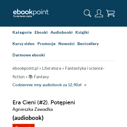
Kategorie
Ebooki
Audiobooki
Książki
Kursy video
Promocje
Nowości
Bestsellery
Darmowe ebooki
ebookpoint.pl
»
Literatura
»
Fantastyka i science-
fiction
»
📚 Fantasy
Codziennie inny audiobook za 12,90zł
Era Cieni (#2). Potępieni
Agnieszka Zawadka
(audiobook)