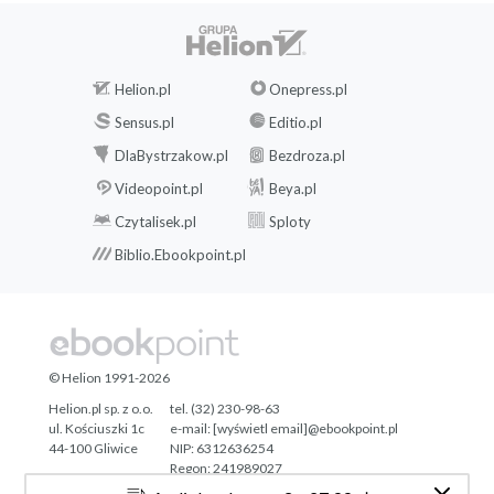
Helion.pl
Onepress.pl
Sensus.pl
Editio.pl
DlaBystrzakow.pl
Bezdroza.pl
Videopoint.pl
Beya.pl
Czytalisek.pl
Sploty
Biblio.Ebookpoint.pl
© Helion 1991-2026
Helion.pl sp. z o.o.
tel. (32) 230-98-63
ul. Kościuszki 1c
e-mail:
[wyświetl email]@ebookpoint.pl
44-100 Gliwice
NIP: 6312636254
Regon: 241989027