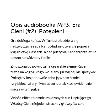
Opis
audiobooka MP3
: Era
Cieni (#2). Potępieni
Gra dobiega końca. W Tumbstole zbiera się
nadzwyczajna rada Rai, południe otwarcie popiera
księżniczkę Cassaris, a nad pustynią Kahhari przelatuje
dawno niewidziany feniks.
Zmuszona do powrotu na cesarskie ziemie Raven
trafia na kogoś, kogo wolałaby już więcej nie spotykać.
Pokrętny los ponownie pcha ją w sam środek
lyryjskiech afery. Tym razem jednak ktoś ewidentnie
macza w tym palce.
Wśród elfich tajemnic, zakazanych run i irytującego
Władcy Cieni niejeden straciłby głowę. Na całe