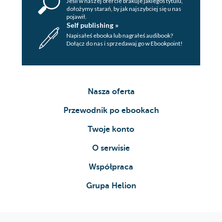
Jeśli w naszej ofercie brakuje jakiegoś tytulu,
dołożymy starań, by jak najszybciej się u nas
pojawił.
Self publishing »
Napisałeś ebooka lub nagrałeś audibook?
Dołącz do nas i sprzedawaj go w Ebookpoint!
Nasza oferta
Przewodnik po ebookach
Twoje konto
O serwisie
Współpraca
Grupa Helion