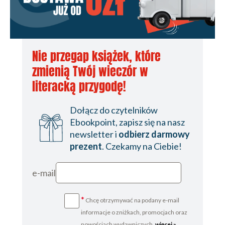
VOLUME III
CHAPTER I
CHAPTER II
CHAPTER III
Nie przegap książek, które
CHAPTER IV
CHAPTER V
zmienią Twój wieczór w
CHAPTER VI
literacką przygodę!
CHAPTER VII
CHAPTER VIII
Dołącz do czytelników
CHAPTER IX
Ebookpoint, zapisz się na nasz
CHAPTER X
newsletter i
odbierz darmowy
CHAPTER XI
prezent
. Czekamy na Ciebie!
CHAPTER XII
CHAPTER XIII
e-mail
CHAPTER XIV
CHAPTER XV
CHAPTER XVI
*
Chcę otrzymywać na podany e-mail
CHAPTER XVII
informacje o zniżkach, promocjach oraz
CHAPTER XVIII
nowościach wydawniczych.
więcej »