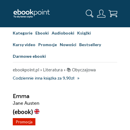
Kategorie
Ebooki
Audiobooki
Książki
Kursy video
Promocje
Nowości
Bestsellery
Darmowe ebooki
ebookpoint.pl
»
Literatura
»
📚 Obyczajowa
Codziennie inna książka za 9,90zł
Emma
Jane Austen
(ebook)
Promocja