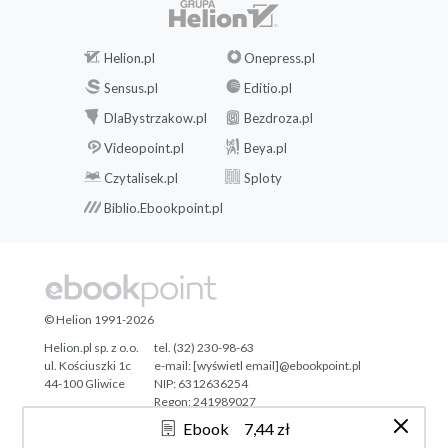
Helion.pl
Onepress.pl
Sensus.pl
Editio.pl
DlaBystrzakow.pl
Bezdroza.pl
Videopoint.pl
Beya.pl
Czytalisek.pl
Sploty
Biblio.Ebookpoint.pl
© Helion 1991-2026
Helion.pl sp. z o.o.
tel. (32) 230-98-63
ul. Kościuszki 1c
e-mail:
[wyświetl email]@ebookpoint.pl
44-100 Gliwice
NIP: 6312636254
Regon: 241989027
Ebook
7,44 zł
Designed with ♥ by
Tonik.pl