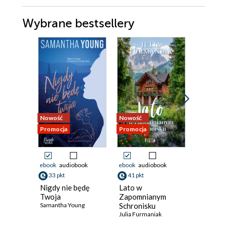
Wybrane bestsellery
Nowość
Nowość
Bestseller
Promocja
Promocja
Nowość
Promocja
ebook
audiobook
ebook
audiobook
ebook
aud
33 pkt
41 pkt
33 pkt
Nigdy nie będę
Lato w
Gdy odn
Twoja
Zapomnianym
drogę
Samantha Young
Schronisku
Laura Bar
Julia Furmaniak