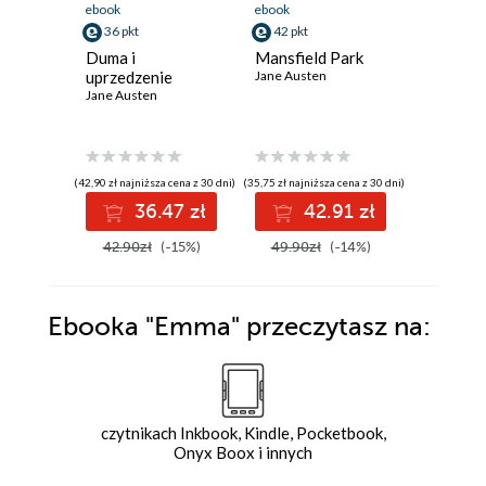
ebook
ebook
ebook
36 pkt
42 pkt
24 pkt
Duma i
Mansfield Park
Duma i
uprzedzenie
Jane Austen
uprzedz
Jane Austen
Jane Aust
(42,90 zł najniższa cena z 30 dni)
(35,75 zł najniższa cena z 30 dni)
(20,99 zł najni
36.47 zł
42.91 zł
2
42.90zł
(-15%)
49.90zł
(-14%)
29.99z
Ebooka
"Emma"
przeczytasz na:
czytnikach Inkbook, Kindle, Pocketbook,
Onyx Boox i innych