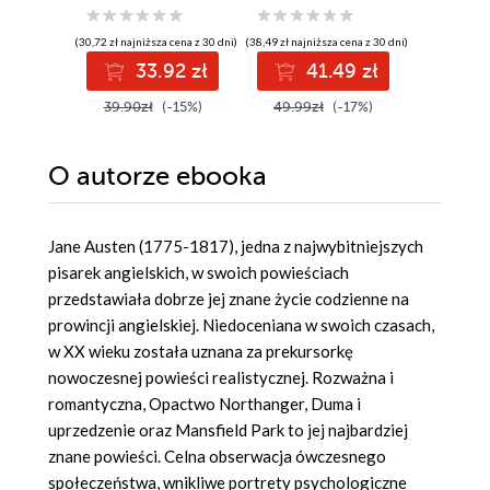
(30,72 zł najniższa cena z 30 dni)
(38,49 zł najniższa cena z 30 dni)
(33,03 zł najni
33.92 zł
41.49 zł
3
39.90zł
(-15%)
49.99zł
(-17%)
42.90z
O autorze
ebooka
Jane Austen (1775-1817), jedna z najwybitniejszych
pisarek angielskich, w swoich powieściach
przedstawiała dobrze jej znane życie codzienne na
prowincji angielskiej. Niedoceniana w swoich czasach,
w XX wieku została uznana za prekursorkę
nowoczesnej powieści realistycznej. Rozważna i
romantyczna, Opactwo Northanger, Duma i
uprzedzenie oraz Mansfield Park to jej najbardziej
znane powieści. Celna obserwacja ówczesnego
społeczeństwa, wnikliwe portrety psychologiczne