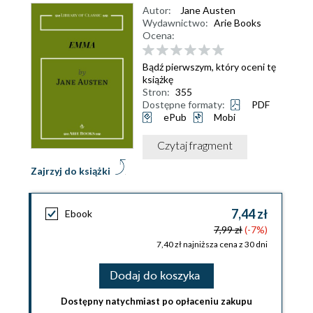
Autor:
Jane Austen
Wydawnictwo:
Arie Books
Ocena:
Bądź pierwszym, który oceni tę
książkę
Stron:
355
Dostępne formaty:
PDF
ePub
Mobi
Czytaj fragment
Zajrzyj do książki
7,44 zł
Ebook
7,99 zł
(-7%)
7,40 zł najniższa cena z 30 dni
Dodaj do koszyka
Dostępny natychmiast po opłaceniu zakupu