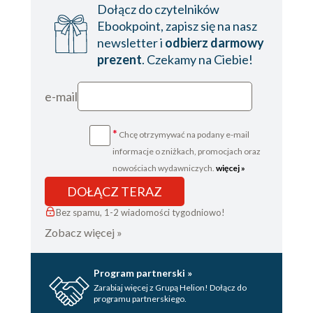
Dołącz do czytelników
Ebookpoint, zapisz się na nasz
newsletter i
odbierz darmowy
prezent
. Czekamy na Ciebie!
e-mail
*
Chcę otrzymywać na podany e-mail
informacje o zniżkach, promocjach oraz
nowościach wydawniczych.
więcej »
DOŁĄCZ TERAZ
Bez spamu, 1-2 wiadomości tygodniowo!
Zobacz więcej »
Program partnerski »
Zarabiaj więcej z Grupą Helion! Dołącz do
programu partnerskiego.