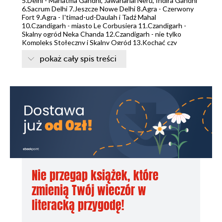
5.Delhi - Mahatma Gandhi, Jawaharlal Neru, Indira Gandhi
6.Sacrum Delhi 7.Jeszcze Nowe Delhi 8.Agra - Czerwony
Fort 9.Agra - I'timad-ud-Daulah i Tadź Mahal
10.Czandigarh - miasto Le Corbusiera 11.Czandigarh -
Skalny ogród Neka Chanda 12.Czandigarh - nie tylko
Kompleks Stołeczny i Skalny Ogród 13.Kochać czy
pokaż cały spis treści
Nie przegap książek, które
zmienią Twój wieczór w
literacką przygodę!