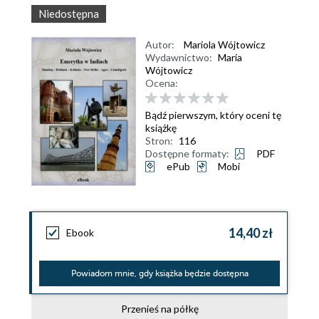
Niedostępna
Autor:
Mariola Wójtowicz
Wydawnictwo:
Maria
Wójtowicz
Ocena:
Bądź pierwszym, który oceni tę
książkę
Stron:
116
Dostępne formaty:
PDF
ePub
Mobi
14,40 zł
Ebook
Powiadom mnie, gdy książka będzie dostępna
Przenieś na półkę