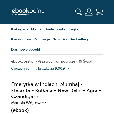
Kategorie
Ebooki
Audiobooki
Książki
Kursy video
Promocje
Nowości
Bestsellery
Darmowe ebooki
ebookpoint.pl
»
Przewodniki i podróże
»
📚 Świat
Codziennie inna książka za 9,90zł
Emerytka w Indiach. Mumbaj -
Elefanta - Kolkata - New Delhi - Agra -
Czandigarh
Mariola Wójtowicz
(ebook)