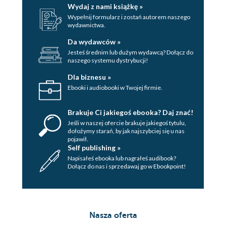
Wydaj z nami książkę »
Wypełnij formularz i zostań autorem naszego
wydawnictwa.
Da wydawców »
Jesteś średnim lub dużym wydawcą? Dołącz do
naszego systemu dystrybucji!
Dla biznesu »
Ebooki i audiobooki w Twojej firmie.
Brakuje Ci jakiegoś ebooka? Daj znać!
Jeśli w naszej ofercie brakuje jakiegoś tytulu,
dołożymy starań, by jak najszybciej się u nas
pojawił.
Self publishing »
Napisałeś ebooka lub nagrałeś audibook?
Dołącz do nas i sprzedawaj go w Ebookpoint!
Nasza oferta