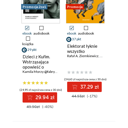
Promocja 2za1
Promocja
Promocja
ebook
audiobook
ebook
audiobook
ebook
37 pkt
36 pkt
książka
Elektorat łyknie
Norymbe
29 pkt
wszystko
Naziści 
Rafał A. Ziemkiewicz
,
Paweł Lisicki
psychiat
Dzieci z Kuřim.
Jack El-Hai
Wstrząsająca
opowieść o
przemocy,
Kamila Morzy @fabrykagrozy
manipulacji i sekcie
(34,60 zł najniższa cena z 30 dni)
(24,90 zł najni
37.29 zł
3
(24,95 zł najniższa cena z 30 dni)
44.93zł
(-17%)
47.90z
29.94 zł
49.90zł
(-40%)