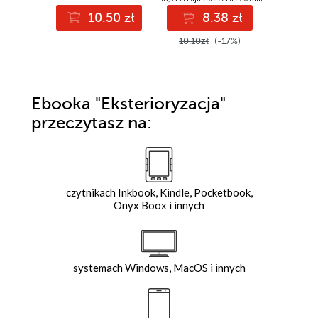
10.50 zł
8.38 zł
3
10.10zł
(-17%)
39.99z
Ebooka
"Eksterioryzacja"
przeczytasz na:
czytnikach Inkbook, Kindle, Pocketbook,
Onyx Boox i innych
systemach Windows, MacOS i innych