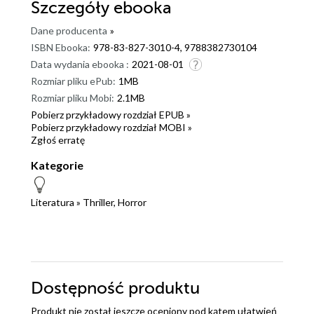
Szczegóły
ebooka
Dane producenta
»
ISBN Ebooka:
978-83-827-3010-4, 9788382730104
Data wydania ebooka :
2021-08-01
Rozmiar pliku ePub:
1MB
Rozmiar pliku Mobi:
2.1MB
Pobierz przykładowy rozdział EPUB »
Pobierz przykładowy rozdział MOBI »
Zgłoś erratę
Kategorie
Literatura
»
Thriller, Horror
Dostępność produktu
Produkt nie został jeszcze oceniony pod kątem ułatwień