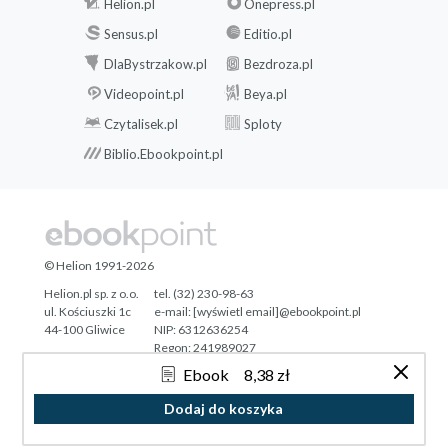
Helion.pl
Onepress.pl
Sensus.pl
Editio.pl
DlaBystrzakow.pl
Bezdroza.pl
Videopoint.pl
Beya.pl
Czytalisek.pl
Sploty
Biblio.Ebookpoint.pl
© Helion 1991-2026
Helion.pl sp. z o.o.
tel. (32) 230-98-63
ul. Kościuszki 1c
e-mail:
[wyświetl email]@ebookpoint.pl
44-100 Gliwice
NIP: 6312636254
Regon: 241989027
Ebook
8,38 zł
Designed with ♥ by
Tonik.pl
Dodaj do koszyka
Pełna wersja strony »