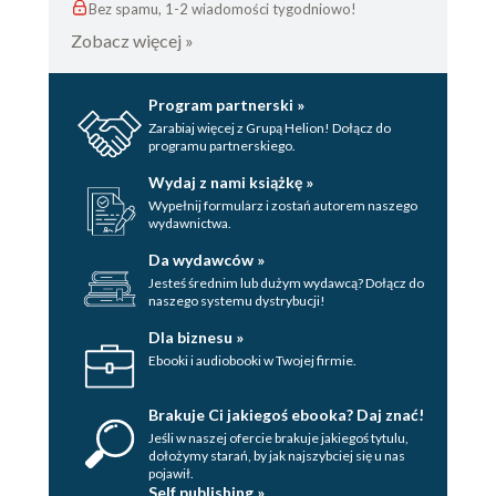
Bez spamu, 1-2 wiadomości tygodniowo!
Zobacz więcej »
Program partnerski »
Zarabiaj więcej z Grupą Helion! Dołącz do
programu partnerskiego.
Wydaj z nami książkę »
Wypełnij formularz i zostań autorem naszego
wydawnictwa.
Da wydawców »
Jesteś średnim lub dużym wydawcą? Dołącz do
naszego systemu dystrybucji!
Dla biznesu »
Ebooki i audiobooki w Twojej firmie.
Brakuje Ci jakiegoś ebooka? Daj znać!
Jeśli w naszej ofercie brakuje jakiegoś tytulu,
dołożymy starań, by jak najszybciej się u nas
pojawił.
Self publishing »