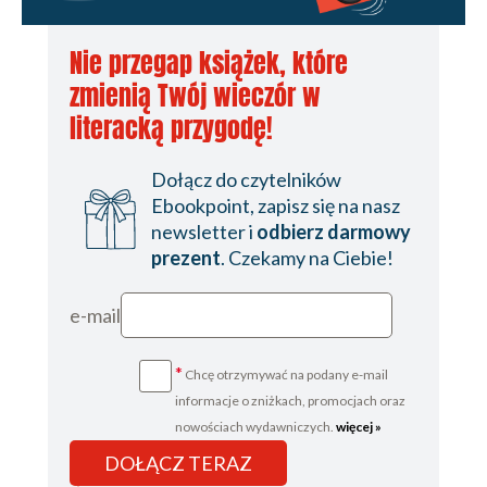
Nie przegap książek, które
zmienią Twój wieczór w
literacką przygodę!
Dołącz do czytelników
Ebookpoint, zapisz się na nasz
newsletter i
odbierz darmowy
prezent
. Czekamy na Ciebie!
e-mail
*
Chcę otrzymywać na podany e-mail
informacje o zniżkach, promocjach oraz
nowościach wydawniczych.
więcej »
DOŁĄCZ TERAZ