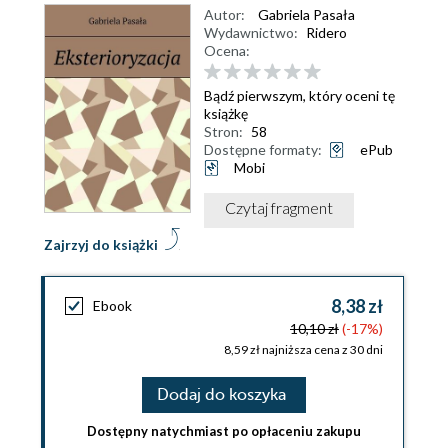
Autor:
Gabriela Pasała
Wydawnictwo:
Ridero
Ocena:
Bądź pierwszym, który oceni tę
książkę
Stron:
58
Dostępne formaty:
ePub
Mobi
Czytaj fragment
Zajrzyj do książki
8,38 zł
Ebook
10,10 zł
(-17%)
8,59 zł najniższa cena z 30 dni
Dodaj do koszyka
Dostępny natychmiast po opłaceniu zakupu