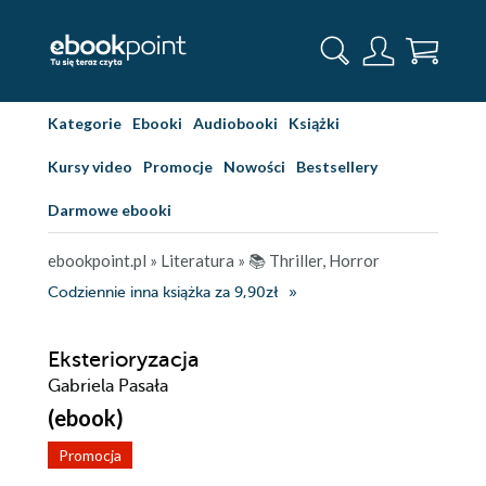
Kategorie
Ebooki
Audiobooki
Książki
Kursy video
Promocje
Nowości
Bestsellery
Darmowe ebooki
ebookpoint.pl
»
Literatura
»
📚 Thriller, Horror
Codziennie inna książka za 9,90zł
Eksterioryzacja
Gabriela Pasała
(ebook)
Promocja