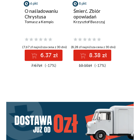
6 pkt
8 pkt
8 pkt
O naśladowaniu
Śmierć. Zbiór
Domek. 
Chrystusa
opowiadań
poezji
Tomasz a Kempis
Krzysztof Baszczyj
Krzysztof 
(7,67 zł najniższa cena z 30 dni)
(8,28 zł najniższa cena z 30 dni)
(8,59 zł najniż
6.37 zł
8.38 zł
8
7.67zł
(-17%)
10.10zł
(-17%)
10.10z