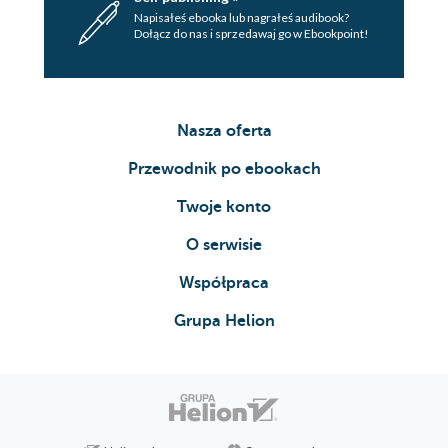
Napisałeś ebooka lub nagrałeś audibook?
Dołącz do nas i sprzedawaj go w Ebookpoint!
Nasza oferta
Przewodnik po ebookach
Twoje konto
O serwisie
Współpraca
Grupa Helion