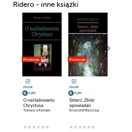
Ridero - inne książki
Promocja
Promocja
Promocja
ebook
ebook
ebook
6 pkt
8 pkt
8 pkt
O naśladowaniu
Śmierć. Zbiór
Domek. 
Chrystusa
opowiadań
poezji
Tomasz a Kempis
Krzysztof Baszczyj
Krzysztof 