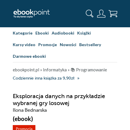
Kategorie
Ebooki
Audiobooki
Książki
Kursy video
Promocje
Nowości
Bestsellery
Darmowe ebooki
ebookpoint.pl
»
Informatyka
»
📚 Programowanie
Codziennie inna książka za 9,90zł
Eksploracja danych na przykładzie
wybranej gry losowej
Ilona Bednarska
(ebook)
Promocja