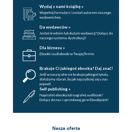
Wydaj z nami książkę »
Wypełnij formularz i zostań autorem naszego
wydawnictwa.
Da wydawców »
Jesteś średnim lub dużym wydawcą? Dołącz do
naszego systemu dystrybucji!
Dla biznesu »
Ebooki i audiobooki w Twojej firmie.
Brakuje Ci jakiegoś ebooka? Daj znać!
Jeśli w naszej ofercie brakuje jakiegoś tytulu,
dołożymy starań, by jak najszybciej się u nas
pojawił.
Self publishing »
Napisałeś ebooka lub nagrałeś audibook?
Dołącz do nas i sprzedawaj go w Ebookpoint!
Nasza oferta