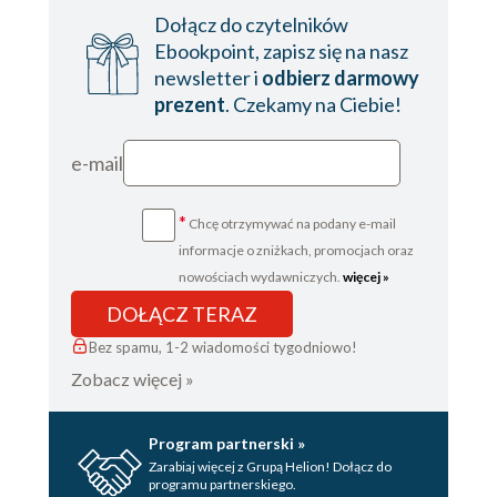
Dołącz do czytelników
Ebookpoint, zapisz się na nasz
newsletter i
odbierz darmowy
prezent
. Czekamy na Ciebie!
e-mail
*
Chcę otrzymywać na podany e-mail
informacje o zniżkach, promocjach oraz
nowościach wydawniczych.
więcej »
DOŁĄCZ TERAZ
Bez spamu, 1-2 wiadomości tygodniowo!
Zobacz więcej »
Program partnerski »
Zarabiaj więcej z Grupą Helion! Dołącz do
programu partnerskiego.