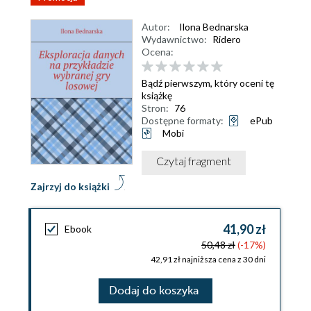
Autor:
Ilona Bednarska
Wydawnictwo:
Ridero
Ocena:
Bądź pierwszym, który oceni tę
książkę
Stron:
76
Dostępne formaty:
ePub
Mobi
Czytaj fragment
Zajrzyj do książki
41,90 zł
Ebook
50,48 zł
(-17%)
42,91 zł najniższa cena z 30 dni
Dodaj do koszyka