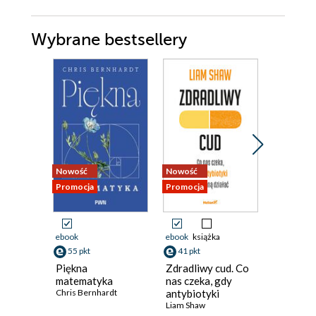
Wybrane bestsellery
Nowość
Nowość
Bestseller
Promocja
Promocja
Nowość
Promocja
ebook
ebook
książka
ebook
ksi
55 pkt
41 pkt
35 pkt
Piękna
Zdradliwy cud. Co
Działo n
matematyka
nas czeka, gdy
lewitują
Chris Bernhardt
antybiotyki
Zwariow
przestaną działać
Liam Shaw
i jej cał
Carly Anne