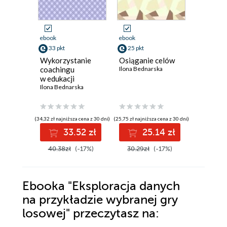
ebook
ebook
ebook
33 pkt
25 pkt
25 pkt
Wykorzystanie
Osiąganie celów
Zbiór z
coachingu
Ilona Bednarska
z matem
w edukacji
Ilona Bed
Ilona Bednarska
(34,32 zł najniższa cena z 30 dni)
(25,75 zł najniższa cena z 30 dni)
(25,75 zł najni
33.52 zł
25.14 zł
2
40.38zł
(-17%)
30.29zł
(-17%)
30.29z
Ebooka
"Eksploracja danych
na przykładzie wybranej gry
losowej"
przeczytasz na: