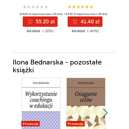
poważne
(69,00 zł najniższa cena z 30 dni)
(34,50 zł najniższa cena z 30 dni)
(29,95 zł najni
55.20 zł
41.40 zł
3
69.00zł
(-20%)
69.00zł
(-40%)
59.90z
Ilona Bednarska - pozostałe
książki
Promocja
Promocja
Promocja