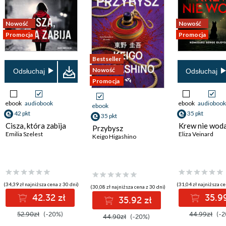
Nowość
Nowość
Promocja
Promocja
Bestseller
Nowość
Odsłuchaj
Odsłuchaj
Promocja
ebook
audiobook
ebook
audiobook
ebook
42 pkt
35 pkt
35 pkt
Cisza, która zabija
Krew nie woda
Przybysz
Emilia Szelest
Eliza Veinard
Keigo Higashino
(34,39 zł najniższa cena z 30 dni)
(31,04 zł najniższa ce
(30,08 zł najniższa cena z 30 dni)
42.32 zł
35.99
35.92 zł
52.90zł
(-20%)
44.99zł
(-2
44.90zł
(-20%)