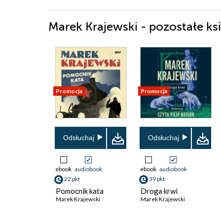
Marek Krajewski - pozostałe ksi
Promocja
Promocja
Odsłuchaj
Odsłuchaj
ebook
audiobook
ebook
audiobook
22 pkt
39 pkt
Pomocnik kata
Droga krwi
Marek Krajewski
Marek Krajewski