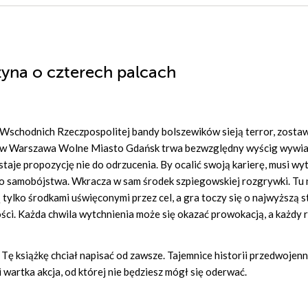
yna o czterech palcach
Wschodnich Rzeczpospolitej bandy bolszewików sieją terror, zostaw
 Lwów Warszawa Wolne Miasto Gdańsk trwa bezwzględny wyścig wywi
aje propozycję nie do odrzucenia. By ocalić swoją karierę, musi wy
o samobójstwa. Wkracza w sam środek szpiegowskiej rozgrywki. Tu 
są tylko środkami uświęconymi przez cel, a gra toczy się o najwyższą 
ci. Każda chwila wytchnienia może się okazać prowokacją, a każdy 
 książkę chciał napisać od zawsze. Tajemnice historii przedwojenne
i wartka akcja, od której nie będziesz mógł się oderwać.