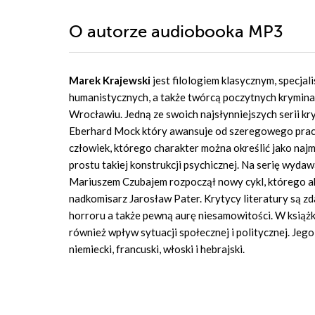
O autorze
audiobooka MP3
Marek Krajewski
jest filologiem klasycznym, specja
humanistycznych, a także twórcą poczytnych kryminał
Wrocławiu. Jedną ze swoich najsłynniejszych serii kr
Eberhard Mock który awansuje od szeregowego pracown
człowiek, którego charakter można określić jako najm
prostu takiej konstrukcji psychicznej. Na serię wyda
Mariuszem Czubajem rozpoczął nowy cykl, którego ak
nadkomisarz Jarosław Pater.
Krytycy literatury są z
horroru a także pewną aurę niesamowitości. W książk
również wpływ sytuacji społecznej i politycznej.
Jego
niemiecki, francuski, włoski i hebrajski.