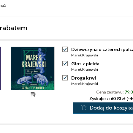
mp3
 rabatem
Dziewczyna o czterech palc
Marek Krajewski
Głos z piekła
Marek Krajewski
Droga krwi
Marek Krajewski
Cena zestawu:
79.0
Zyskujesz: 60.93 zł (-
Dodaj do koszyka