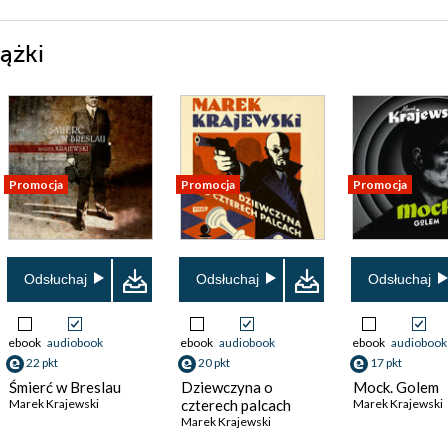
ążki
Promocja
Promocja
Promocja
Odsłuchaj
Odsłuchaj
Odsłuchaj
ebook
audiobook
ebook
audiobook
ebook
audiobook
22 pkt
20 pkt
17 pkt
Śmierć w Breslau
Dziewczyna o
Mock. Golem
Marek Krajewski
czterech palcach
Marek Krajewski
Marek Krajewski