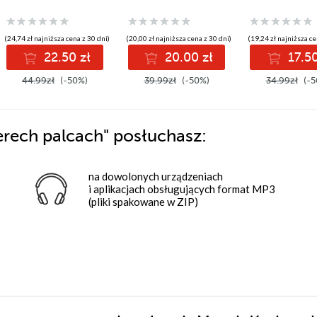
(24,74 zł najniższa cena z 30 dni)
(20,00 zł najniższa cena z 30 dni)
(19,24 zł najniższa ce
22.50 zł
20.00 zł
17.50
44.99zł
(-50%)
39.99zł
(-50%)
34.99zł
(-5
erech palcach"
posłuchasz:
na dowolonych urządzeniach
i aplikacjach obsługujących format MP3
(pliki spakowane w ZIP)