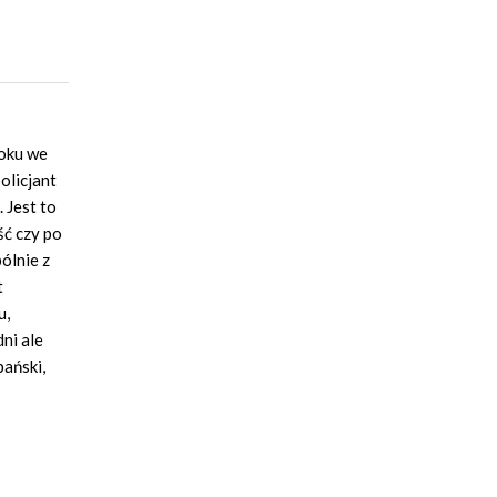
roku we
olicjant
 Jest to
ść czy po
ólnie z
t
u,
ni ale
pański,