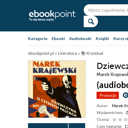
Kategorie
Ebooki
Audiobooki
Książki
Kursy v
ebookpoint.pl
»
Literatura
»
📚 Kryminał
Dziewcz
Marek Krajews
(audiob
Promocja
Autor:
Marek Kr
Wydawnictwo:
Z
Ocena:
Czas nagrania:
1