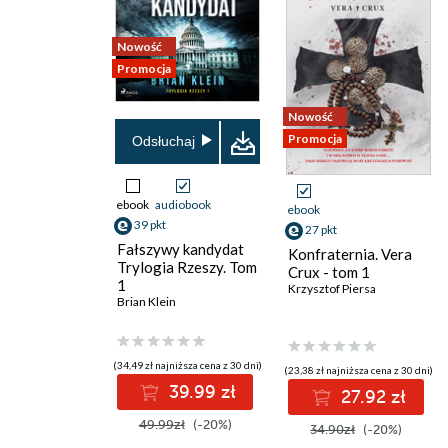
Nowość
Promocja
Nowość
Promocja
Odsłuchaj
ebook
audiobook
ebook
39 pkt
27 pkt
Fałszywy kandydat
Konfraternia. Vera
Trylogia Rzeszy. Tom
Crux - tom 1
1
Krzysztof Piersa
Brian Klein
(34,49 zł najniższa cena z 30 dni)
(23,38 zł najniższa cena z 30 dni)
39.99 zł
27.92 zł
49.99zł
(-20%)
34.90zł
(-20%)