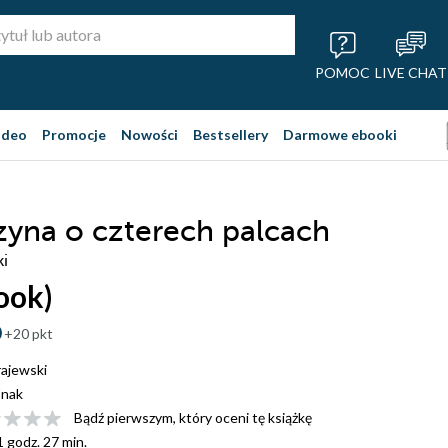
POMOC
LIVE CHAT
ideo
Promocje
Nowości
Bestsellery
Darmowe ebooki
yna o czterech palcach
ki
ook)
+20 pkt
ajewski
nak
Bądź pierwszym, który oceni tę książkę
1 godz. 27 min.