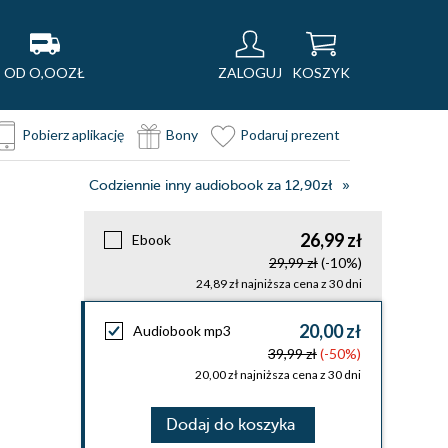
OD O,OOZŁ
ZALOGUJ
KOSZYK
Pobierz aplikację
Bony
Podaruj prezent
Codziennie inny audiobook za 12,90zł
26,99 zł
Ebook
29,99 zł
(-10%)
24,89 zł najniższa cena z 30 dni
20,00 zł
Audiobook mp3
39,99 zł
(-50%)
20,00 zł najniższa cena z 30 dni
Dodaj do koszyka