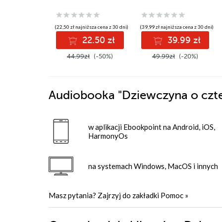
(22,50 zł najniższa cena z 30 dni)
(39,99 zł najniższa cena z 30 dni)
22.50 zł
39.99 zł
44.99zł
(-50%)
49.99zł
(-20%)
Audiobooka
"Dziewczyna o czt
w aplikacji Ebookpoint na Android, iOS,
HarmonyOs
na systemach Windows, MacOS i innych
Masz pytania? Zajrzyj do zakładki
Pomoc
»