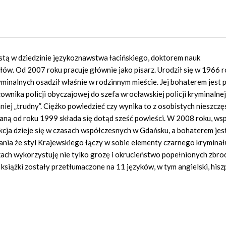
listą w dziedzinie językoznawstwa łacińskiego, doktorem nauk
ów. Od 2007 roku pracuje głównie jako pisarz. Urodził się w 1966 
yminalnych osadził właśnie w rodzinnym mieście. Jej bohaterem jest p
ika policji obyczajowej do szefa wrocławskiej policji kryminalnej.
niej „trudny”. Ciężko powiedzieć czy wynika to z osobistych nieszczę
waną od roku 1999 składa się dotąd sześć powieści.
W 2008 roku, wsp
cja dzieje się w czasach współczesnych w Gdańsku, a bohaterem jes
dania że styl Krajewskiego łączy w sobie elementy czarnego kryminał
ach wykorzystuję nie tylko grozę i okrucieństwo popełnionych zbrod
 książki zostały przetłumaczone na 11 języków, w tym angielski, hisz