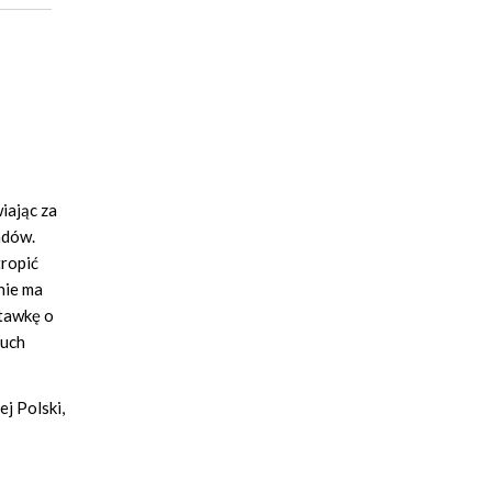
iając za
adów.
tropić
nie ma
stawkę o
ruch
j Polski,